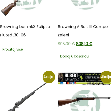
Browning bar mk3 Eclipse
Browning A Bolt III Compo
Fluted .30-06
zeleni
898,00
€
808,10
€
Pročitaj više
Dodaj u košaricu
Akcija!
Akcija