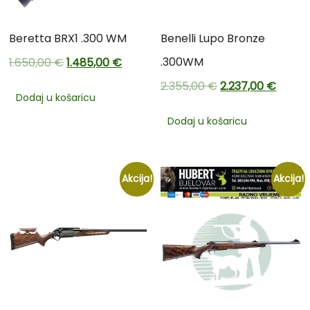
Beretta BRX1 .300 WM
Benelli Lupo Bronze
.300WM
1.650,00
€
1.485,00
€
2.355,00
€
2.237,00
€
Dodaj u košaricu
Dodaj u košaricu
Akcija!
Akcija!