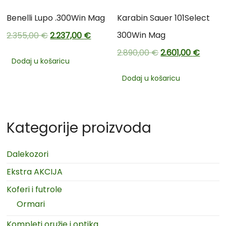
Benelli Lupo .300Win Mag
Karabin Sauer 101Select
300Win Mag
2.355,00
€
2.237,00
€
2.890,00
€
2.601,00
€
Dodaj u košaricu
Dodaj u košaricu
Kategorije proizvoda
Dalekozori
Ekstra AKCIJA
Koferi i futrole
Ormari
Kompleti oružje i optika