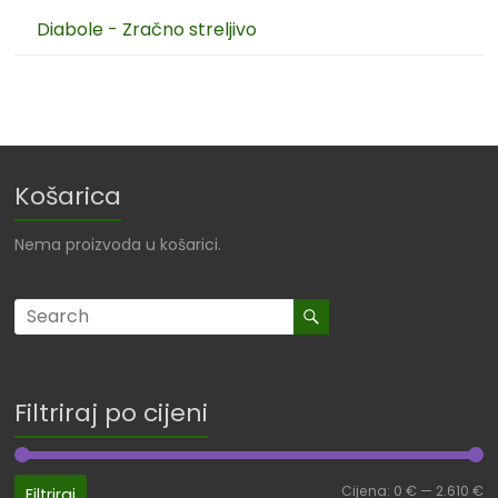
Diabole - Zračno streljivo
Košarica
Nema proizvoda u košarici.
Filtriraj po cijeni
Cijena:
0 €
—
2.610 €
Filtriraj