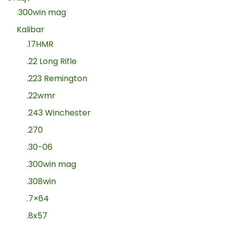
.300win mag
Kalibar
.17HMR
.22 Long Rifle
.223 Remington
.22wmr
.243 Winchester
.270
.30-06
.300win mag
.308win
.7×64
.8x57