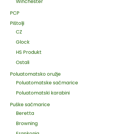
Winchester
PCP
Pištolji
CZ
Glock
HS Produkt
Ostali
Poluatomatsko oružje
Poluatomatske sačmarice
Poluatomatski karabini
Puške sačmarice
Beretta
Browning
Frankonia