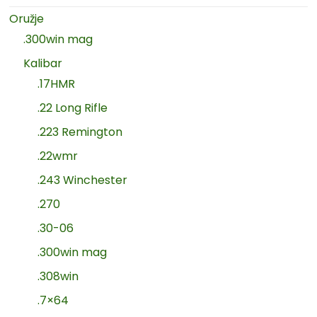
Oružje
.300win mag
Kalibar
.17HMR
.22 Long Rifle
.223 Remington
.22wmr
.243 Winchester
.270
.30-06
.300win mag
.308win
.7×64