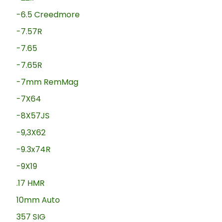
-6.5 Creedmore
-7.57R
-7.65
-7.65R
-7mm RemMag
-7X64
-8X57JS
-9,3X62
-9.3x74R
-9X19
.17 HMR
10mm Auto
357 SIG