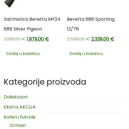
Sačmarica Beretta MY24
Beretta 686 Sporting
686 Silver Pigeon
12/76
2.199,00
€
1.979,00
€
2.599,00
€
2.339,00
€
Dodaj u košaricu
Dodaj u košaricu
Kategorije proizvoda
Dalekozori
Ekstra AKCIJA
Koferi i futrole
Ormari