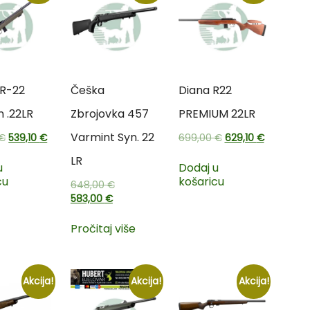
 R-22
Češka
Diana R22
 .22LR
Zbrojovka 457
PREMIUM 22LR
Varmint Syn. 22
€
539,10
€
699,00
€
629,10
€
LR
u
Dodaj u
cu
košaricu
648,00
€
583,00
€
Pročitaj više
Akcija!
Akcija!
Akcija!