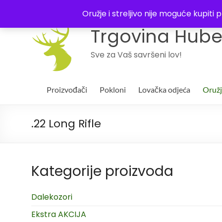
043 244994
Oružje i streljivo nije moguće kupit
Trgovina Huber
Sve za Vaš savršeni lov!
Proizvođači
Pokloni
Lovačka odjeća
Oruž
.22 Long Rifle
Kategorije proizvoda
Dalekozori
Ekstra AKCIJA