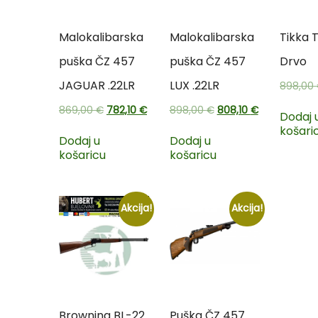
Malokalibarska
Malokalibarska
Tikka 
puška ČZ 457
puška ČZ 457
Drvo
JAGUAR .22LR
LUX .22LR
898,00
869,00
€
782,10
€
898,00
€
808,10
€
Dodaj 
košari
Dodaj u
Dodaj u
košaricu
košaricu
Akcija!
Akcija!
Browning BL-22
Puška ČZ 457