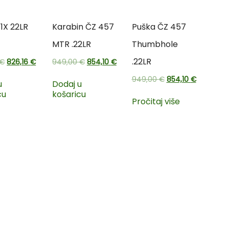
T1X 22LR
Karabin ČZ 457
Puška ČZ 457
MTR .22LR
Thumbhole
.22LR
€
826,16
€
949,00
€
854,10
€
949,00
€
854,10
€
u
Dodaj u
cu
košaricu
Pročitaj više