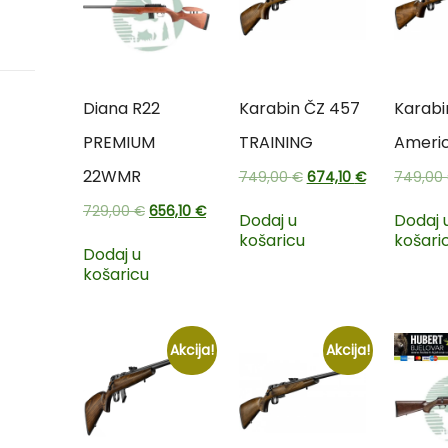
Diana R22
Karabin ČZ 457
Karabi
PREMIUM
TRAINING
Americ
22WMR
749,00
€
674,10
€
749,00
729,00
€
656,10
€
Dodaj u
Dodaj 
košaricu
košari
Dodaj u
košaricu
Akcija!
Akcija!