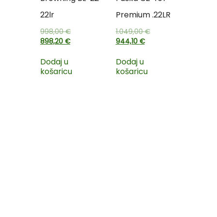
22lr
Premium .22LR
998,00
€
1.049,00
€
898,20
€
944,10
€
Dodaj u
Dodaj u
košaricu
košaricu