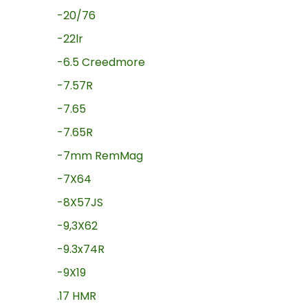
-20/76
-22lr
-6.5 Creedmore
-7.57R
-7.65
-7.65R
-7mm RemMag
-7X64
-8X57JS
-9,3X62
-9.3x74R
-9X19
.17 HMR