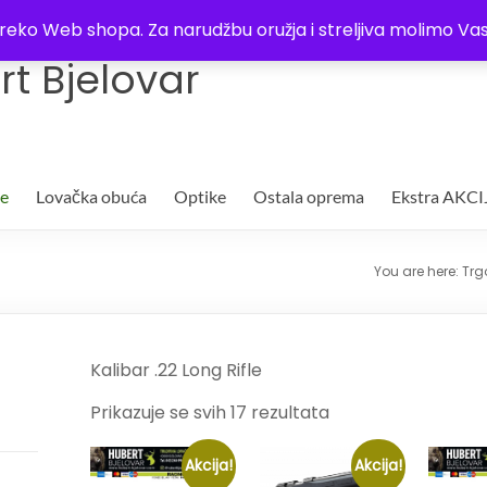
Trgovina
Kontakt
O nama
Plaćanje i dostava
Lista žel
i preko Web shopa. Za narudžbu oružja i streljiva molimo 
t Bjelovar
je
Lovačka obuća
Optike
Ostala oprema
Ekstra AKCI
You are here:
Trg
Kalibar .22 Long Rifle
Prikazuje se svih 17 rezultata
Akcija!
Akcija!