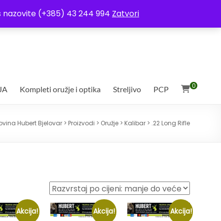
ja
Moj račun
Uvjeti poslovanja
Ostali uvjeti
Izjava o povjerljivosti
Vas nazovite (+385) 43 244 994
Zatvori
0
JA
Kompleti oružje i optika
Streljivo
PCP
ovina Hubert Bjelovar
>
Proizvodi
>
Oružje
>
Kalibar
>
.22 Long Rifle
Akcija!
Akcija!
Akcija!