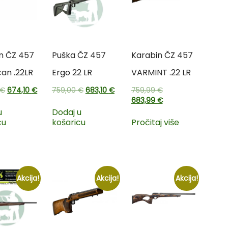
n ČZ 457
Puška ČZ 457
Karabin ČZ 457
an .22LR
Ergo 22 LR
VARMINT .22 LR
€
674,10
€
759,00
€
683,10
€
759,99
€
683,99
€
u
Dodaj u
cu
košaricu
Pročitaj više
Akcija!
Akcija!
Akcija!