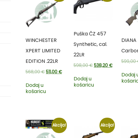
Puška ČZ 457
WINCHESTER
DIANA
Synthetic, cal.
XPERT LIMITED
Carbon
22LR
EDITION .22LR
599,00
598,00
€
538,20
€
568,00
€
511,00
€
Dodaj 
Dodaj u
košari
košaricu
Dodaj u
košaricu
Akcija!
Akcija!