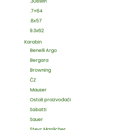
.308win
.7×64
.8x57
9.3x62
Karabin
Benelli Argo
Bergara
Browning
ČZ
Mauser
Ostali proizvođači
Sabatti
Sauer
Steyr Manlicher