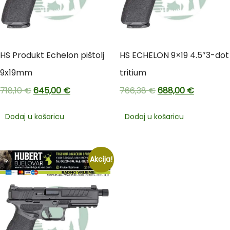
HS Produkt Echelon pištolj
HS ECHELON 9×19 4.5″3-dot
9x19mm
tritium
718,10
€
645,00
€
766,38
€
688,00
€
Dodaj u košaricu
Dodaj u košaricu
Akcija!