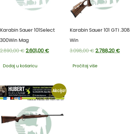
Karabin Sauer 101Select
Karabin Sauer 101 GTI .308
300Win Mag
Win
2.890,00
€
2.601,00
€
3.098,00
€
2.788,20
€
Dodaj u košaricu
Pročitaj više
Akcija!