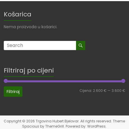
Košarica
Nema proizvoda u košarici.
Filtriraj po cijeni
Cijena:
2.600 €
—
3.600 €
Filtriraj
Copyright © 2026
Trgovina Hubert Bjelovar
. All rights reserved. Theme
Spacious
by ThemeGrill. Powered by:
WordPress
.