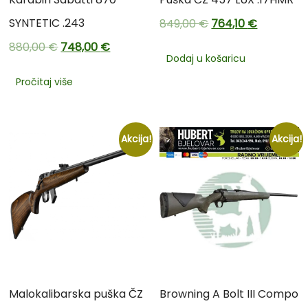
SYNTETIC .243
849,00
€
764,10
€
880,00
€
748,00
€
Dodaj u košaricu
Pročitaj više
Akcija!
Akcija!
Malokalibarska puška ČZ
Browning A Bolt III Compo