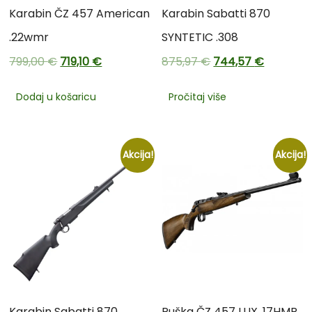
Karabin ČZ 457 American
Karabin Sabatti 870
.22wmr
SYNTETIC .308
799,00
€
719,10
€
875,97
€
744,57
€
Dodaj u košaricu
Pročitaj više
Akcija!
Akcija!
Karabin Sabatti 870
Puška ČZ 457 LUX .17HMR