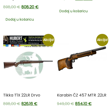
898,00
€
808,20
€
Dodaj u košaricu
Dodaj u košaricu
Akcija!
Akcija!
Tikka T1X 22LR Drvo
Karabin ČZ 457 MTR .22LR
898,00
€
826,16
€
949,00
€
854,10
€