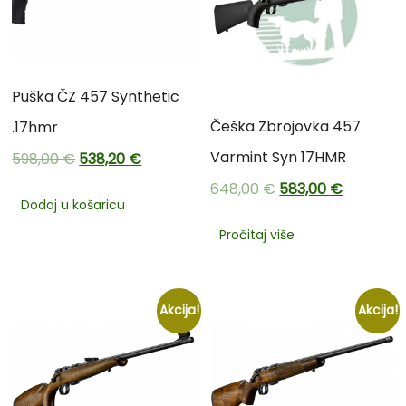
Puška ČZ 457 Synthetic
Češka Zbrojovka 457
.17hmr
Varmint Syn 17HMR
598,00
€
538,20
€
648,00
€
583,00
€
Dodaj u košaricu
Pročitaj više
Akcija!
Akcija!