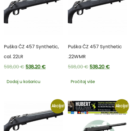
Puška ČZ 457 Synthetic,
Puška ČZ 457 Synthetic
cal. 22LR
.22WMR
598,00
€
538,20
€
598,00
€
538,20
€
Dodaj u košaricu
Pročitaj više
Akcija!
Akcija!