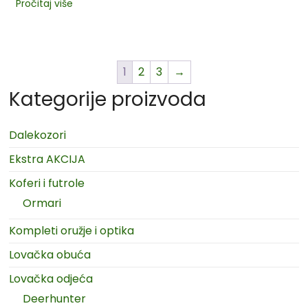
Pročitaj više
1
2
3
→
Kategorije proizvoda
Dalekozori
Ekstra AKCIJA
Koferi i futrole
Ormari
Kompleti oružje i optika
Lovačka obuća
Lovačka odjeća
Deerhunter