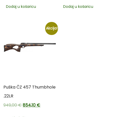
Dodaj u košaricu
Dodaj u košaricu
Akcija!
Puška ČZ 457 Thumbhole
.22LR
949,00
€
854,10
€