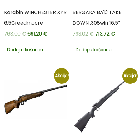
Karabin WINCHESTER XPR
BERGARA BA13 TAKE
6,5Creedmoore
DOWN .308win 16,5”
768,00
€
691,20
€
793,02
€
713,72
€
Dodaj u košaricu
Dodaj u košaricu
Akcija!
Akcija!