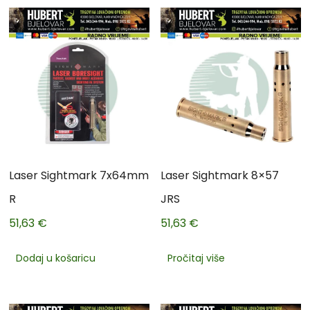
Laser Sightmark 7x64mm
Laser Sightmark 8×57
R
JRS
51,63
€
51,63
€
Dodaj u košaricu
Pročitaj više