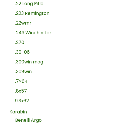
.22 Long Rifle
.223 Remington
.22wmr
.243 Winchester
.270
.30-06
.300win mag
.308win
.7×64
.8x57
9.3x62
Karabin
Benelli Argo