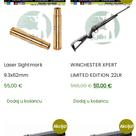
Laser Sightmark
WINCHESTER XPERT
9.3x62mm
LIMITED EDITION .22LR
55,00
€
568,00
€
511,00
€
Dodaj u košaricu
Dodaj u košaricu
Akcija!
Akcija!