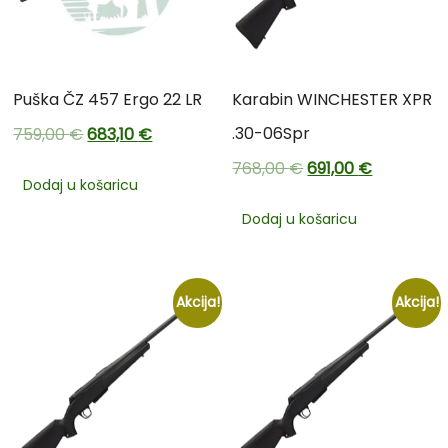
Puška ČZ 457 Ergo 22 LR
Karabin WINCHESTER XPR
.30-06Spr
759,00
€
683,10
€
768,00
€
691,00
€
Dodaj u košaricu
Dodaj u košaricu
Akcija!
Akcija!