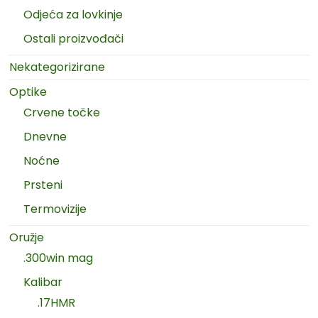
Odjeća za lovkinje
Ostali proizvođači
Nekategorizirane
Optike
Crvene točke
Dnevne
Noćne
Prsteni
Termovizije
Oružje
.300win mag
Kalibar
.17HMR