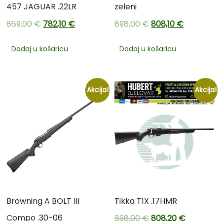
457 JAGUAR .22LR
zeleni
869,00
€
782,10
€
898,00
€
808,10
€
Dodaj u košaricu
Dodaj u košaricu
Akcija!
Akcija!
Browning A BOLT III
Tikka T1X .17HMR
Compo .30-06
898,00
€
808,20
€