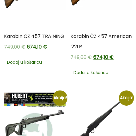
Karabin ČZ 457 TRAINING
Karabin ČZ 457 American
.22LR
749,00
€
674,10
€
749,00
€
674,10
€
Dodaj u košaricu
Dodaj u košaricu
Akcija!
Akcija!