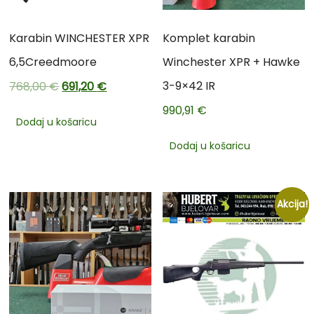
Karabin WINCHESTER XPR
Komplet karabin
6,5Creedmoore
Winchester XPR + Hawke
3-9×42 IR
768,00
€
691,20
€
990,91
€
Dodaj u košaricu
Dodaj u košaricu
Akcija!