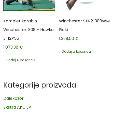
Komplet karabin
Winchester SXR2 .300WM
Winchester. 308 + Hawke
Field
3-12×56
1.398,00
€
1.073,38
€
Dodaj u košaricu
Dodaj u košaricu
Kategorije proizvoda
Dalekozori
Ekstra AKCIJA