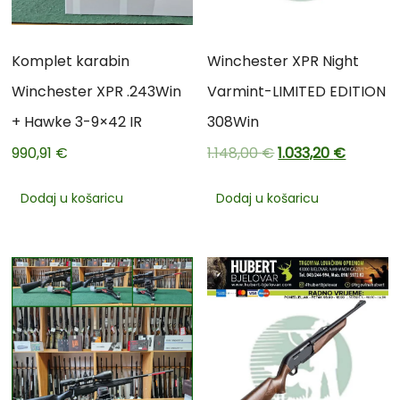
Komplet karabin
Winchester XPR Night
Winchester XPR .243Win
Varmint-LIMITED EDITION
+ Hawke 3-9×42 IR
308Win
990,91
€
1.148,00
€
1.033,20
€
Dodaj u košaricu
Dodaj u košaricu