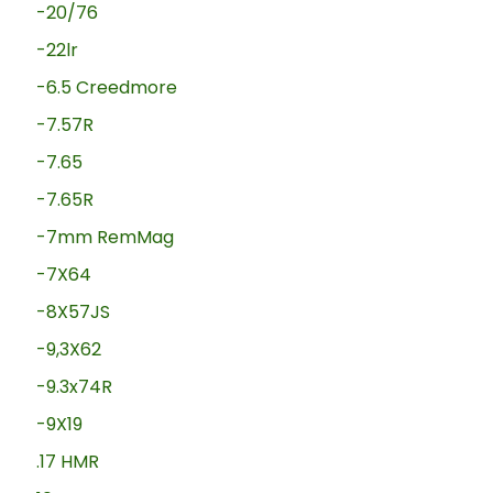
-20/76
-22lr
-6.5 Creedmore
-7.57R
-7.65
-7.65R
-7mm RemMag
-7X64
-8X57JS
-9,3X62
-9.3x74R
-9X19
.17 HMR