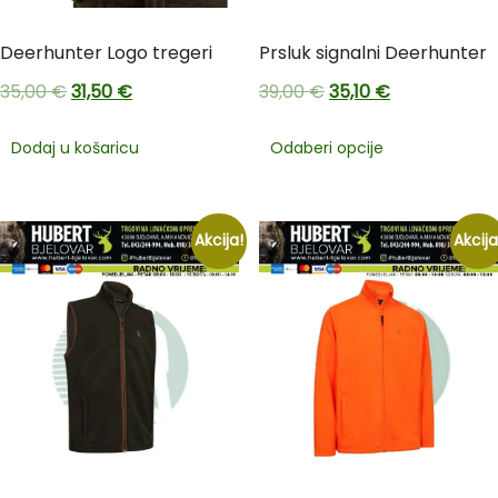
Deerhunter Logo tregeri
Prsluk signalni Deerhunter
35,00
€
31,50
€
39,00
€
35,10
€
Dodaj u košaricu
Odaberi opcije
Akcija!
Akcija