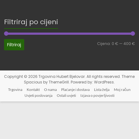
Filtriraj po cijeni
Cijena:
0 €
—
400 €
Filtriraj
Copyright © 2026
Trgovina Hubert Bjelovar
. All rights reserved. Theme
Spacious
by ThemeGrill. Powered by:
WordPress
.
Trgovina
Kontakt
O nama
Plaćanje i dostava
Lista želja
Moj račun
Uvjeti poslovanja
Ostali uvjeti
Izjava o povjerljivosti