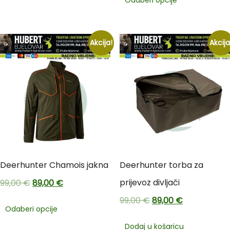
Akcija!
Akcija
Deerhunter Chamois jakna
Deerhunter torba za
prijevoz divljači
99,00
€
89,00
€
99,00
€
89,00
€
Odaberi opcije
Dodaj u košaricu