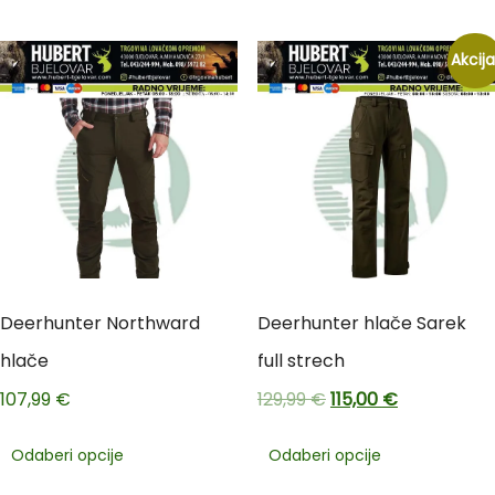
Akcija
Deerhunter Northward
Deerhunter hlače Sarek
hlače
full strech
107,99
€
129,99
€
115,00
€
Odaberi opcije
Odaberi opcije