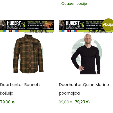
Odaberi opcije
Akcija
Deerhunter Bennett
Deerhunter Quinn Merino
košulja
podmajica
79,00
€
99,00
€
79,20
€