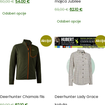
majica Jubilee
60,00
€
54,00
€
69,00
€
62,10
€
Odaberi opcije
Odaberi opcije
Akcija!
Akcija
Deerhunter Chamois flis
Deerhunter Lady Grace
košulja
69,00
€
62,10
€