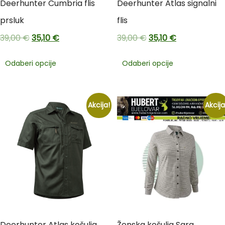
Deerhunter Cumbria flis
Deerhunter Atlas signalni
prsluk
flis
39,00
€
35,10
€
39,00
€
35,10
€
Odaberi opcije
Odaberi opcije
Akcija!
Akcija
Deerhunter Atlas košulja
Ženska košulja Sara