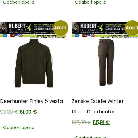
Odaberi opcije
Odaberi opcije
Akcija!
Akcija
Deerhunter Finley ½ vesta
Ženske Estelle Winter
Hlače Deerhunter
90,00
€
81,00
€
107,39
€
85,91
€
Odaberi opcije
Odaberi opcije