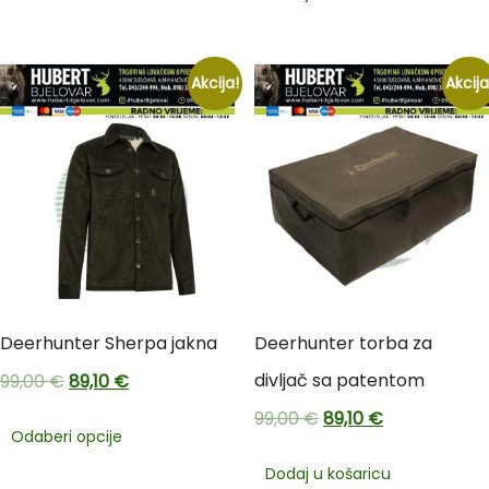
Akcija!
Akcija
Deerhunter Sherpa jakna
Deerhunter torba za
divljač sa patentom
99,00
€
89,10
€
99,00
€
89,10
€
Odaberi opcije
Dodaj u košaricu