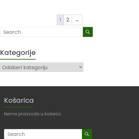
1
2
→
Kategorije
Košarica
Nema proizvoda u košarici.