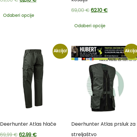
69,00
€
62,10
€
Odaberi opcije
Odaberi opcije
Akcija!
Akcija
Deerhunter Atlas hlače
Deerhunter Atlas prsluk za
streljaštvo
69,99
€
62,99
€