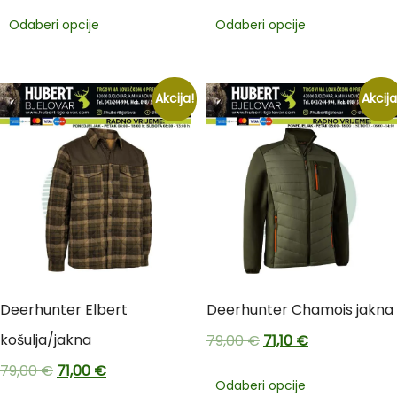
Odaberi opcije
Odaberi opcije
Akcija!
Akcija
Deerhunter Elbert
Deerhunter Chamois jakna
košulja/jakna
79,00
€
71,10
€
79,00
€
71,00
€
Odaberi opcije