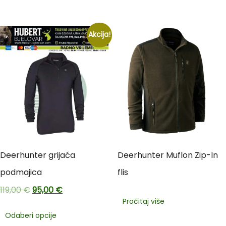
Akcija!
Deerhunter grijaća
Deerhunter Muflon Zip-In
podmajica
flis
119,00
€
95,00
€
Pročitaj više
Odaberi opcije