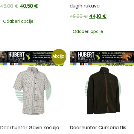
dugih rukava
45,00
€
40,50
€
49,00
€
44,10
€
Odaberi opcije
Odaberi opcije
Akcija!
Deerhunter Gavin košulja
Deerhunter Cumbria flis