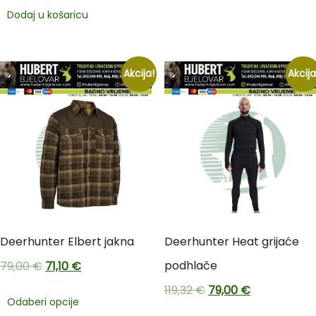
Dodaj u košaricu
Akcija!
Akcija
Deerhunter Elbert jakna
Deerhunter Heat grijaće
podhlače
79,00
€
71,10
€
119,32
€
79,00
€
Odaberi opcije