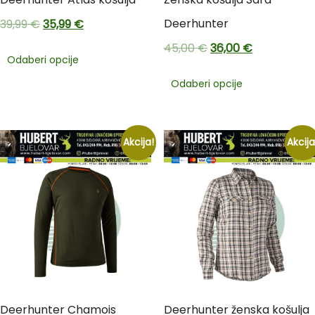
Deerhunter
39,99
€
35,99
€
45,00
€
36,00
€
Odaberi opcije
Odaberi opcije
Akcija!
Akcija
Deerhunter Chamois
Deerhunter ženska košulja