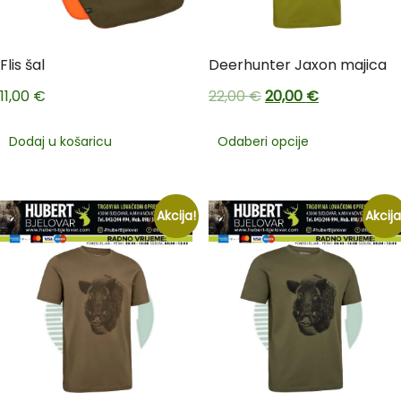
Flis šal
Deerhunter Jaxon majica
11,00
€
22,00
€
20,00
€
Dodaj u košaricu
Odaberi opcije
Akcija!
Akcija