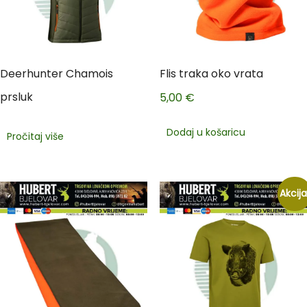
Deerhunter Chamois
Flis traka oko vrata
prsluk
5,00
€
Dodaj u košaricu
Pročitaj više
Akcija