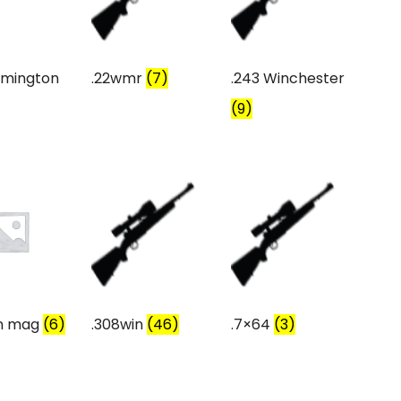
emington
.22wmr
(7)
.243 Winchester
(9)
in mag
(6)
.308win
(46)
.7×64
(3)