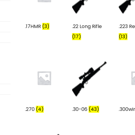
.17HMR
(3)
.22 Long Rifle
.223 R
(17)
(13)
.270
(4)
.30-06
(43)
.300w