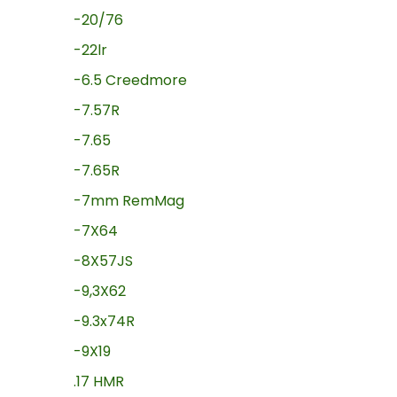
-20/76
-22lr
-6.5 Creedmore
-7.57R
-7.65
-7.65R
-7mm RemMag
-7X64
-8X57JS
-9,3X62
-9.3x74R
-9X19
.17 HMR