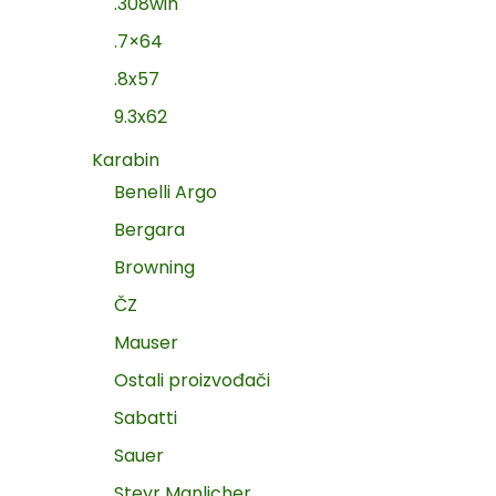
.308win
.7×64
.8x57
9.3x62
Karabin
Benelli Argo
Bergara
Browning
ČZ
Mauser
Ostali proizvođači
Sabatti
Sauer
Steyr Manlicher