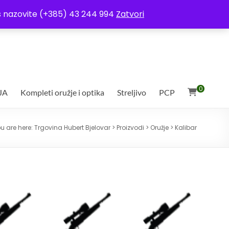
ja
Moj račun
Uvjeti poslovanja
Ostali uvjeti
Izjava o povjerljivosti
Vas nazovite (+385) 43 244 994
Zatvori
0
JA
Kompleti oružje i optika
Streljivo
PCP
u are here:
Trgovina Hubert Bjelovar
>
Proizvodi
>
Oružje
>
Kalibar