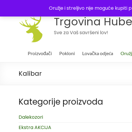
043 244994
Oružje i streljivo nije moguće kupit
Trgovina Huber
Sve za Vaš savršeni lov!
Proizvođači
Pokloni
Lovačka odjeća
Oruž
Kalibar
Kategorije proizvoda
Dalekozori
Ekstra AKCIJA