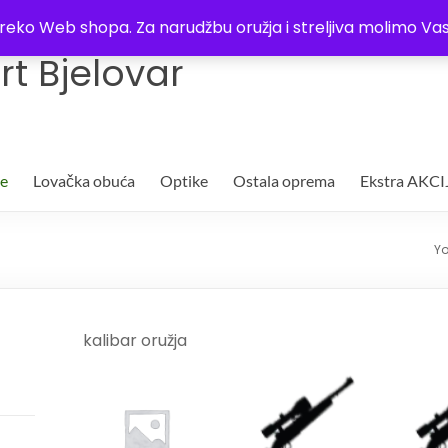
Trgovina
Kontakt
O nama
Plaćanje i dostava
Lista žel
i preko Web shopa. Za narudžbu oružja i streljiva molimo 
t Bjelovar
je
Lovačka obuća
Optike
Ostala oprema
Ekstra AKCI
Yo
kalibar oružja