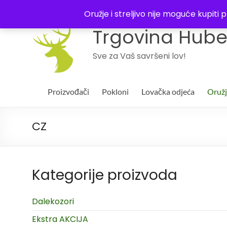
043 244994
Oružje i streljivo nije moguće kupit
Trgovina Huber
Sve za Vaš savršeni lov!
Proizvođači
Pokloni
Lovačka odjeća
Oruž
CZ
Kategorije proizvoda
Dalekozori
Ekstra AKCIJA