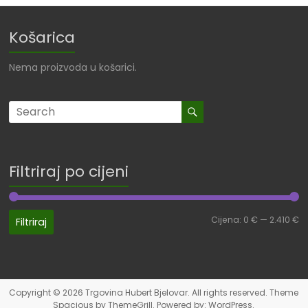
Košarica
Nema proizvoda u košarici.
Filtriraj po cijeni
Cijena:
0 €
—
2.410 €
Filtriraj
Copyright © 2026
Trgovina Hubert Bjelovar
. All rights reserved. Theme
Spacious
by ThemeGrill. Powered by:
WordPress
.