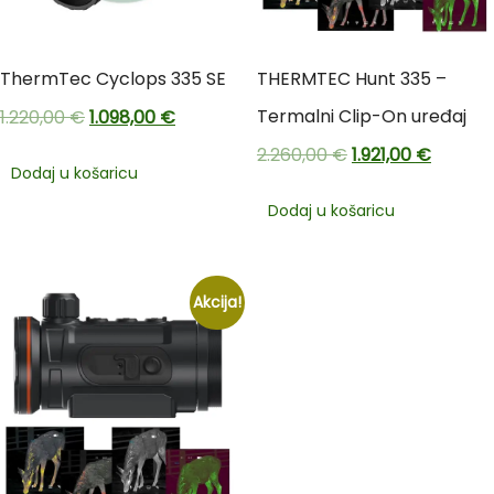
ThermTec Cyclops 335 SE
THERMTEC Hunt 335 –
Termalni Clip-On uređaj
1.220,00
€
1.098,00
€
2.260,00
€
1.921,00
€
Dodaj u košaricu
Dodaj u košaricu
Akcija!