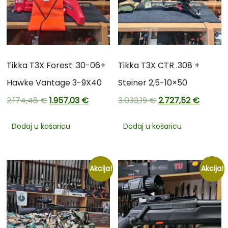
Tikka T3X Forest .30-06+
Tikka T3X CTR .308 +
Hawke Vantage 3-9X40
Steiner 2,5-10×50
2.174,48
€
1.957,03
€
3.033,19
€
2.727,52
€
Dodaj u košaricu
Dodaj u košaricu
Akcija!
Akcija!