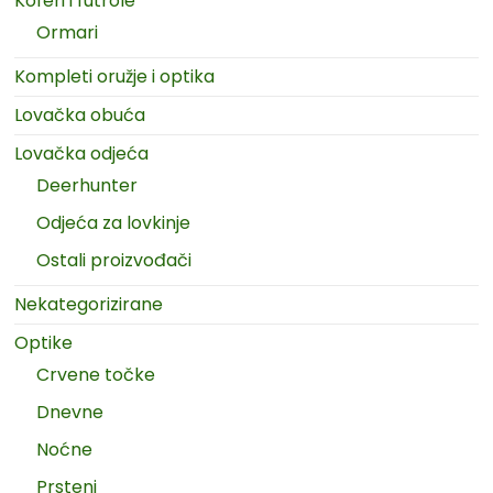
Koferi i futrole
Ormari
Kompleti oružje i optika
Lovačka obuća
Lovačka odjeća
Deerhunter
Odjeća za lovkinje
Ostali proizvođači
Nekategorizirane
Optike
Crvene točke
Dnevne
Noćne
Prsteni