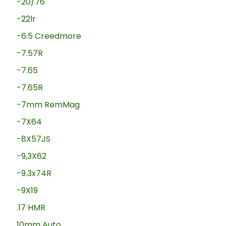
-20/76
-22lr
-6.5 Creedmore
-7.57R
-7.65
-7.65R
-7mm RemMag
-7X64
-8X57JS
-9,3X62
-9.3x74R
-9X19
.17 HMR
10mm Auto