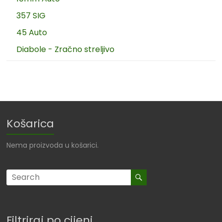
357 SIG
45 Auto
Diabole - Zračno streljivo
Košarica
Nema proizvoda u košarici.
Filtriraj po cijeni