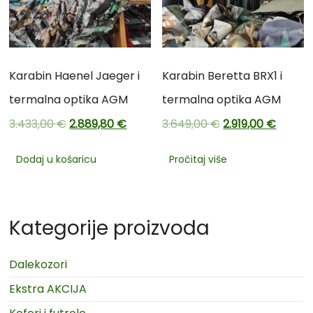
Karabin Haenel Jaeger i
Karabin Beretta BRX1 i
termalna optika AGM
termalna optika AGM
3.433,00
€
2.889,80
€
3.649,00
€
2.919,00
€
Dodaj u košaricu
Pročitaj više
Kategorije proizvoda
Dalekozori
Ekstra AKCIJA