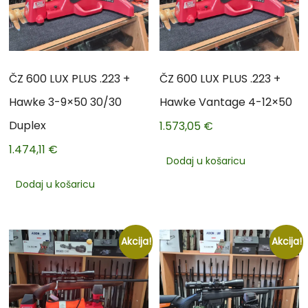
ČZ 600 LUX PLUS .223 +
ČZ 600 LUX PLUS .223 +
Hawke 3-9×50 30/30
Hawke Vantage 4-12×50
Duplex
1.573,05
€
1.474,11
€
Dodaj u košaricu
Dodaj u košaricu
Akcija!
Akcija!