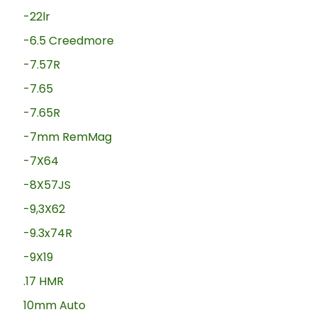
-22lr
-6.5 Creedmore
-7.57R
-7.65
-7.65R
-7mm RemMag
-7X64
-8X57JS
-9,3X62
-9.3x74R
-9X19
.17 HMR
10mm Auto