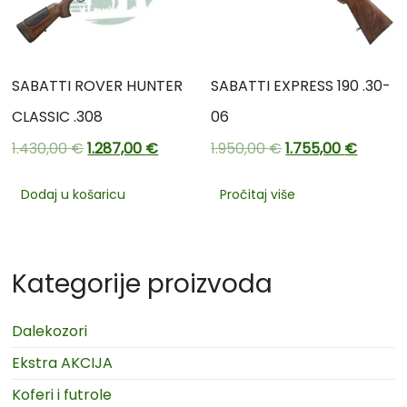
SABATTI ROVER HUNTER
SABATTI EXPRESS 190 .30-
CLASSIC .308
06
1.430,00
€
1.287,00
€
1.950,00
€
1.755,00
€
Dodaj u košaricu
Pročitaj više
Kategorije proizvoda
Dalekozori
Ekstra AKCIJA
Koferi i futrole