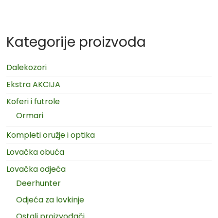
Kategorije proizvoda
Dalekozori
Ekstra AKCIJA
Koferi i futrole
Ormari
Kompleti oružje i optika
Lovačka obuća
Lovačka odjeća
Deerhunter
Odjeća za lovkinje
Ostali proizvođači