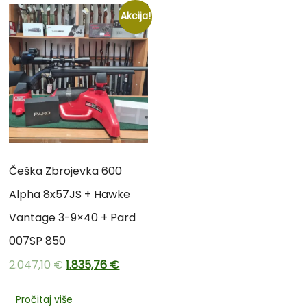
Akcija!
Češka Zbrojevka 600
Alpha 8x57JS + Hawke
Vantage 3-9×40 + Pard
007SP 850
2.047,10
€
1.835,76
€
Pročitaj više