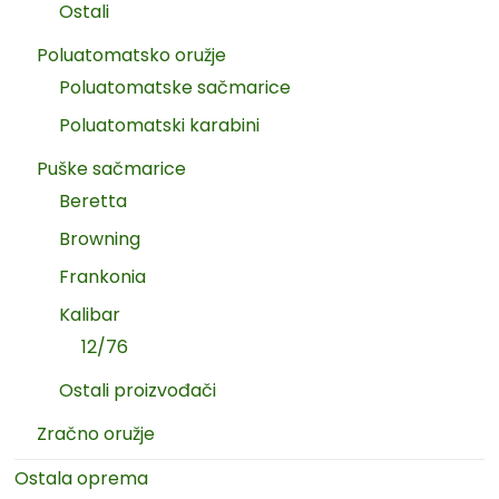
Ostali
Poluatomatsko oružje
Poluatomatske sačmarice
Poluatomatski karabini
Puške sačmarice
Beretta
Browning
Frankonia
Kalibar
12/76
Ostali proizvođači
Zračno oružje
Ostala oprema