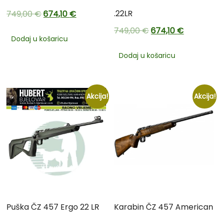
.22LR
749,00
€
674,10
€
749,00
€
674,10
€
Dodaj u košaricu
Dodaj u košaricu
Akcija!
Akcija!
Puška ČZ 457 Ergo 22 LR
Karabin ČZ 457 American