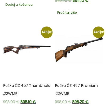
949,00
€
854,10
€
Dodaj u košaricu
Pročitaj više
Akcija!
Akcija!
Puška ČZ 457 Thumbhole
Puška ČZ 457 Premium
.22WMR
.22WMR
998,00
€
898,10
€
998,00
€
898,20
€