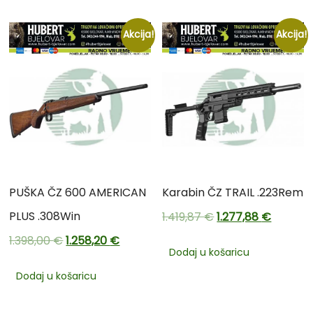
Akcija!
Akcija!
PUŠKA ČZ 600 AMERICAN
Karabin ČZ TRAIL .223Rem
PLUS .308Win
1.419,87
€
1.277,88
€
1.398,00
€
1.258,20
€
Dodaj u košaricu
Dodaj u košaricu