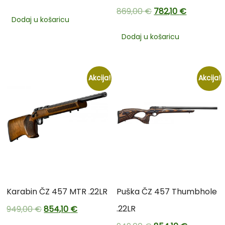
869,00
€
782,10
€
Dodaj u košaricu
Dodaj u košaricu
Akcija!
Akcija!
Karabin ČZ 457 MTR .22LR
Puška ČZ 457 Thumbhole
.22LR
949,00
€
854,10
€