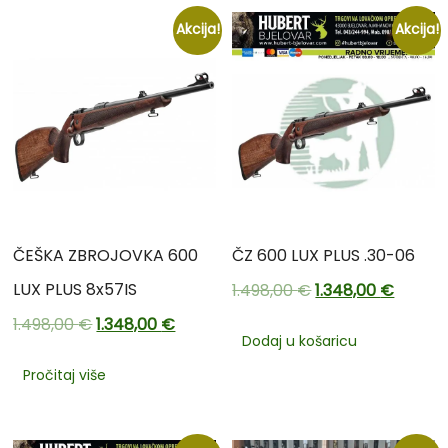
Akcija!
Akcija!
ČEŠKA ZBROJOVKA 600
ČZ 600 LUX PLUS .30-06
LUX PLUS 8x57IS
1.498,00
€
1.348,00
€
1.498,00
€
1.348,00
€
Dodaj u košaricu
Pročitaj više