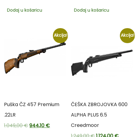
Dodaj u košaricu
Dodaj u košaricu
Akcija!
Akcija!
Puška ČZ 457 Premium
ČEŠKA ZBROJOVKA 600
.22LR
ALPHA PLUS 6.5
Creedmoor
1.049,00
€
944,10
€
1.249,00
€
1.124,00
€