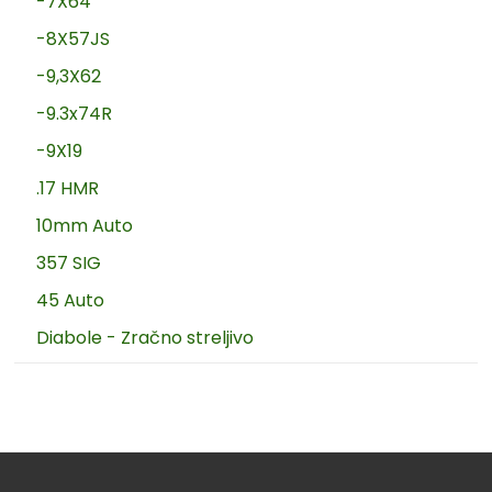
-7X64
-8X57JS
-9,3X62
-9.3x74R
-9X19
.17 HMR
10mm Auto
357 SIG
45 Auto
Diabole - Zračno streljivo