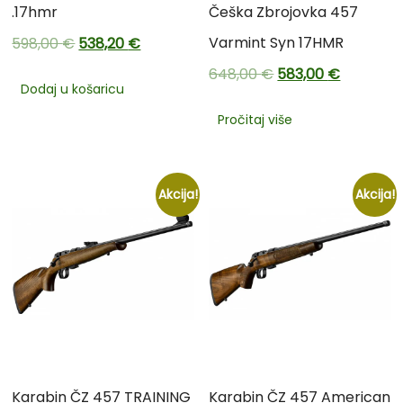
Češka Zbrojovka 457
.17hmr
Varmint Syn 17HMR
598,00
€
538,20
€
648,00
€
583,00
€
Dodaj u košaricu
Pročitaj više
Akcija!
Akcija!
Karabin ČZ 457 TRAINING
Karabin ČZ 457 American