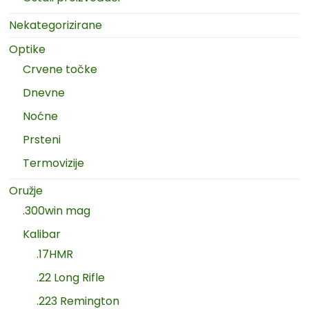
Nekategorizirane
Optike
Crvene točke
Dnevne
Noćne
Prsteni
Termovizije
Oružje
.300win mag
Kalibar
.17HMR
.22 Long Rifle
.223 Remington