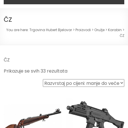
ČZ
You are here:
Trgovina Hubert Bjelovar
>
Proizvodi
>
Oružje
>
Karabin
>
ČZ
ČZ
Prikazuje se svih 33 rezultata