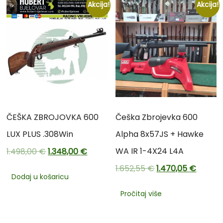
Akcija!
Akcija!
ČEŠKA ZBROJOVKA 600
Češka Zbrojevka 600
LUX PLUS .308Win
Alpha 8x57JS + Hawke
WA IR 1-4X24 L4A
1.498,00
€
1.348,00
€
1.652,55
€
1.470,05
€
Dodaj u košaricu
Pročitaj više