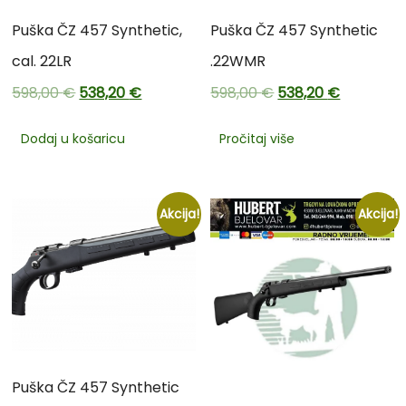
Puška ČZ 457 Synthetic,
Puška ČZ 457 Synthetic
cal. 22LR
.22WMR
598,00
€
538,20
€
598,00
€
538,20
€
Dodaj u košaricu
Pročitaj više
Akcija!
Akcija!
Puška ČZ 457 Synthetic