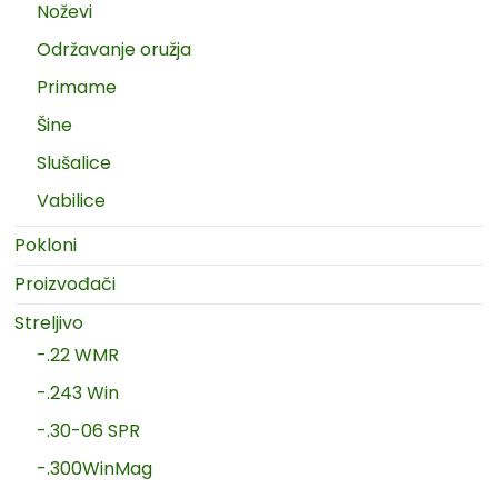
Noževi
Održavanje oružja
Primame
Šine
Slušalice
Vabilice
Pokloni
Proizvođači
Streljivo
-.22 WMR
-.243 Win
-.30-06 SPR
-.300WinMag