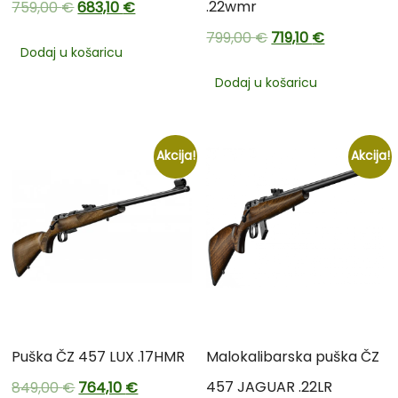
.22wmr
759,00
€
683,10
€
799,00
€
719,10
€
Dodaj u košaricu
Dodaj u košaricu
Akcija!
Akcija!
Puška ČZ 457 LUX .17HMR
Malokalibarska puška ČZ
457 JAGUAR .22LR
849,00
€
764,10
€