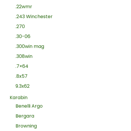
.22wmr
.243 Winchester
.270
.30-06
.300win mag
.308win
.7×64
.8x57
9.3x62
Karabin
Benelli Argo
Bergara
Browning