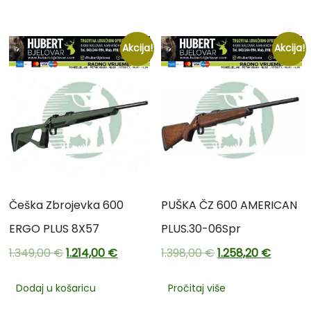
Akcija!
Akcija!
Češka Zbrojevka 600
PUŠKA ČZ 600 AMERICAN
ERGO PLUS 8X57
PLUS.30-06Spr
1.349,00
€
1.214,00
€
1.398,00
€
1.258,20
€
Dodaj u košaricu
Pročitaj više