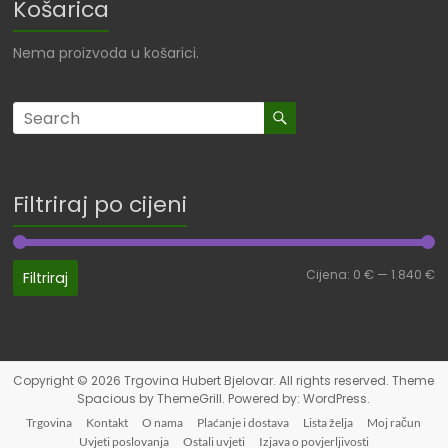
Košarica
Nema proizvoda u košarici.
Filtriraj po cijeni
Cijena:
0 €
—
1.840 €
Filtriraj
Copyright © 2026
Trgovina Hubert Bjelovar
. All rights reserved. Theme
Spacious
by ThemeGrill. Powered by:
WordPress
.
Trgovina
Kontakt
O nama
Plaćanje i dostava
Lista želja
Moj račun
Uvjeti poslovanja
Ostali uvjeti
Izjava o povjerljivosti