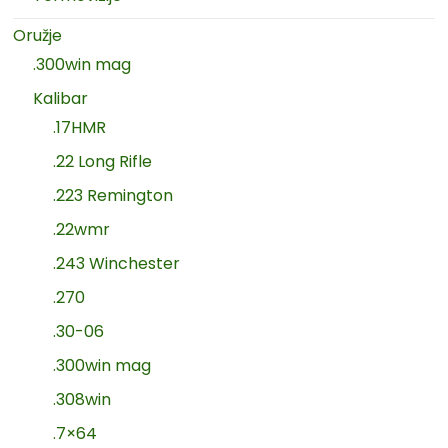
Oružje
.300win mag
Kalibar
.17HMR
.22 Long Rifle
.223 Remington
.22wmr
.243 Winchester
.270
.30-06
.300win mag
.308win
.7×64