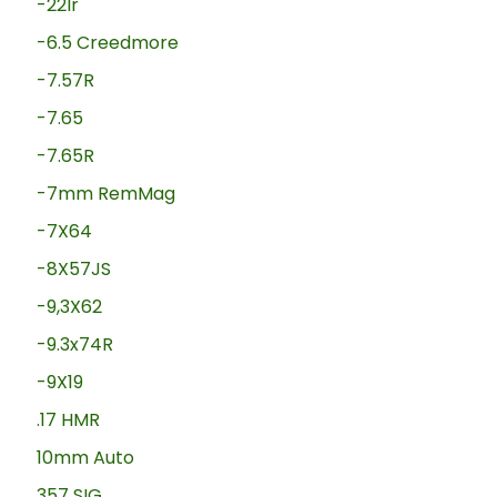
-22lr
-6.5 Creedmore
-7.57R
-7.65
-7.65R
-7mm RemMag
-7X64
-8X57JS
-9,3X62
-9.3x74R
-9X19
.17 HMR
10mm Auto
357 SIG