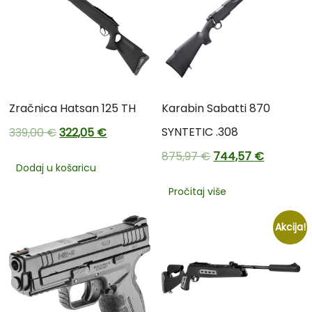
Zračnica Hatsan 125 TH
Karabin Sabatti 870
SYNTETIC .308
339,00
€
322,05
€
875,97
€
744,57
€
Dodaj u košaricu
Pročitaj više
Akcija!