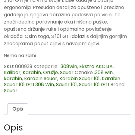
S 101 GTI je na vrhu svoje klase kada je u pitanju
ergonomija. Presudan detalj za opušteno i precizno
gađanje je njegova obrazina podesiva po visini. To
znači idealno poravnanje oka i nišana puške,
opušteno držanje ruke i optimalno povlačenje
okidača. Osim toga, S 101 GTI dolazi s daljnjim gornjim
značajkama poput cijevi s navojem cijevi.
Nema na zalihi
SKU:
000939
Kategorije:
.308win
,
Ekstra AKCIJA
,
Kalibar
,
Karabin
,
Oružje
,
Sauer
Oznake
.308 win
,
karabin
,
Karabin Sauer
,
Karabin Sauer 101
,
Karabin
Sauer 101 GTI 308 Win
,
Sauer 101
,
Sauer 101 GTI
Brand:
Sauer
Opis
Opis