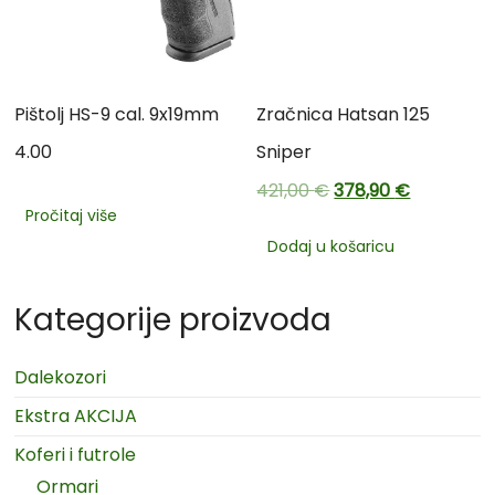
Pištolj HS-9 cal. 9x19mm
Zračnica Hatsan 125
4.00
Sniper
421,00
€
378,90
€
Pročitaj više
Dodaj u košaricu
Kategorije proizvoda
Dalekozori
Ekstra AKCIJA
Koferi i futrole
Ormari