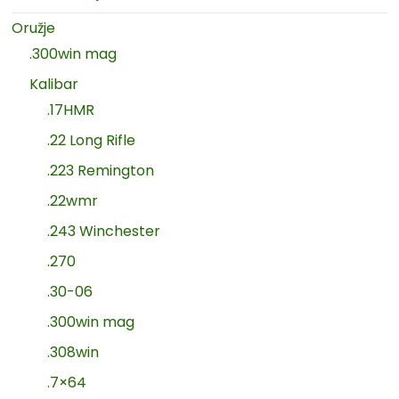
Oružje
.300win mag
Kalibar
.17HMR
.22 Long Rifle
.223 Remington
.22wmr
.243 Winchester
.270
.30-06
.300win mag
.308win
.7×64