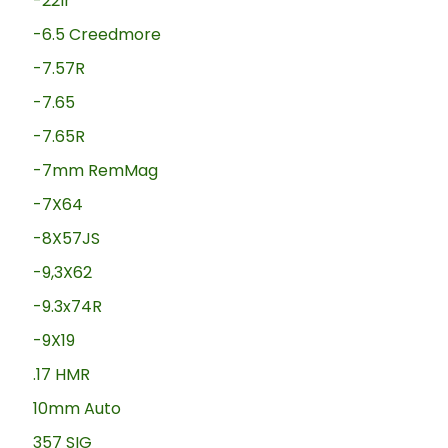
-22lr
-6.5 Creedmore
-7.57R
-7.65
-7.65R
-7mm RemMag
-7X64
-8X57JS
-9,3X62
-9.3x74R
-9X19
.17 HMR
10mm Auto
357 SIG