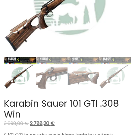
Karabin Sauer 101 GTI .308
Win
3.098,00
€
2.788,20
€