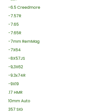
-6.5 Creedmore
-7.57R
-7.65
-7.65R
-7mm RemMag
-7X64
-8X57JS
-9,3X62
-9.3x74R
-9X19
.17 HMR
10mm Auto
357 SIG