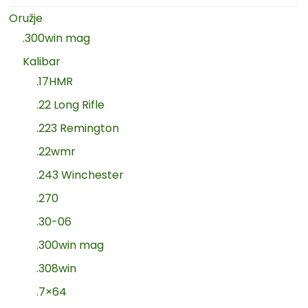
Oružje
.300win mag
Kalibar
.17HMR
.22 Long Rifle
.223 Remington
.22wmr
.243 Winchester
.270
.30-06
.300win mag
.308win
.7×64