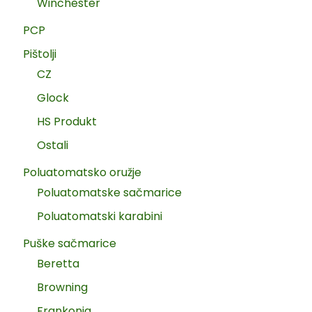
Winchester
PCP
Pištolji
CZ
Glock
HS Produkt
Ostali
Poluatomatsko oružje
Poluatomatske sačmarice
Poluatomatski karabini
Puške sačmarice
Beretta
Browning
Frankonia