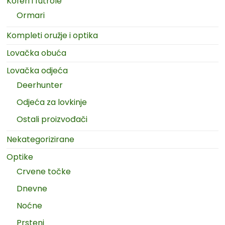
Koferi i futrole
Ormari
Kompleti oružje i optika
Lovačka obuća
Lovačka odjeća
Deerhunter
Odjeća za lovkinje
Ostali proizvođači
Nekategorizirane
Optike
Crvene točke
Dnevne
Noćne
Prsteni