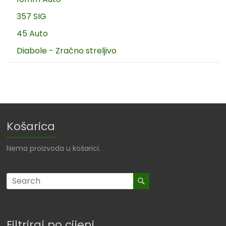
357 SIG
45 Auto
Diabole - Zračno streljivo
Košarica
Nema proizvoda u košarici.
Filtriraj po cijeni