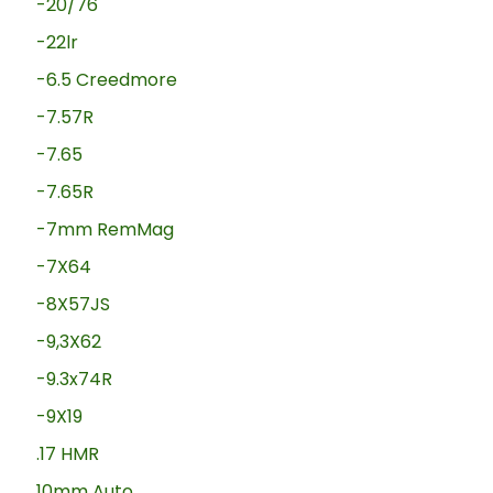
-20/76
-22lr
-6.5 Creedmore
-7.57R
-7.65
-7.65R
-7mm RemMag
-7X64
-8X57JS
-9,3X62
-9.3x74R
-9X19
.17 HMR
10mm Auto