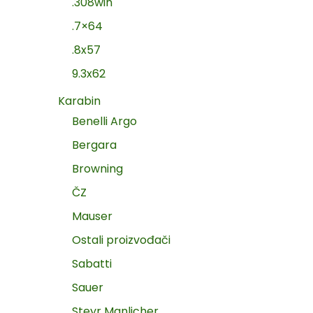
.308win
.7×64
.8x57
9.3x62
Karabin
Benelli Argo
Bergara
Browning
ČZ
Mauser
Ostali proizvođači
Sabatti
Sauer
Steyr Manlicher