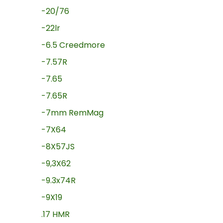
-20/76
-22lr
-6.5 Creedmore
-7.57R
-7.65
-7.65R
-7mm RemMag
-7X64
-8X57JS
-9,3X62
-9.3x74R
-9X19
.17 HMR