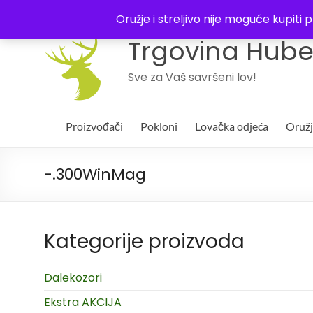
043 244994
Oružje i streljivo nije moguće kupit
Trgovina Huber
Sve za Vaš savršeni lov!
Proizvođači
Pokloni
Lovačka odjeća
Oruž
-.300WinMag
Kategorije proizvoda
Dalekozori
Ekstra AKCIJA