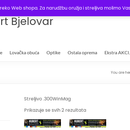
Trgovina
Kontakt
O nama
Plaćanje i dostava
Lista žel
i preko Web shopa. Za narudžbu oružja i streljiva molimo 
t Bjelovar
je
Lovačka obuća
Optike
Ostala oprema
Ekstra AKCI
You are he
Streljivo .300WinMag
Prikazuje se svih 2 rezultata