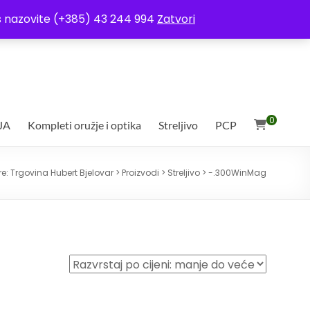
ja
Moj račun
Uvjeti poslovanja
Ostali uvjeti
Izjava o povjerljivosti
Vas nazovite (+385) 43 244 994
Zatvori
0
JA
Kompleti oružje i optika
Streljivo
PCP
re:
Trgovina Hubert Bjelovar
>
Proizvodi
>
Streljivo
>
-.300WinMag