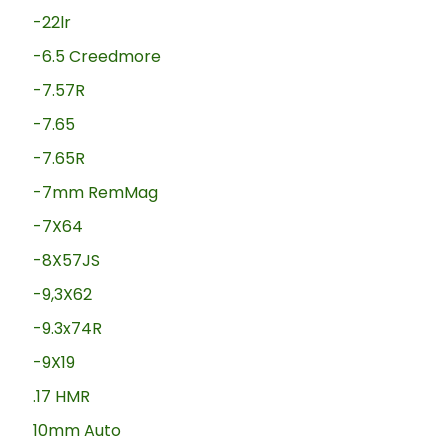
-22lr
-6.5 Creedmore
-7.57R
-7.65
-7.65R
-7mm RemMag
-7X64
-8X57JS
-9,3X62
-9.3x74R
-9X19
.17 HMR
10mm Auto