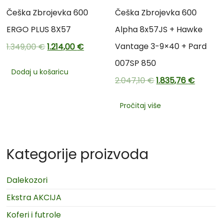
Češka Zbrojevka 600
Češka Zbrojevka 600
ERGO PLUS 8X57
Alpha 8x57JS + Hawke
Vantage 3-9×40 + Pard
1.349,00
€
1.214,00
€
007SP 850
Dodaj u košaricu
2.047,10
€
1.835,76
€
Pročitaj više
Kategorije proizvoda
Dalekozori
Ekstra AKCIJA
Koferi i futrole