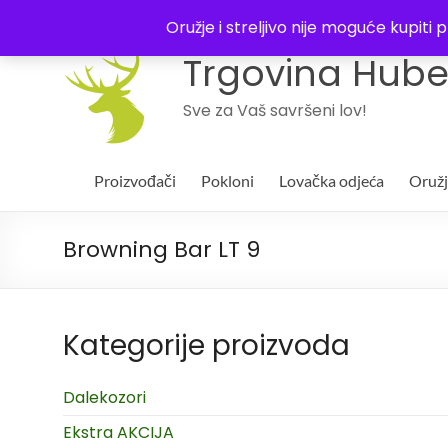
043 244994
Oružje i streljivo nije moguće kupit
Trgovina Huber
Sve za Vaš savršeni lov!
Proizvođači
Pokloni
Lovačka odjeća
Oruž
Browning Bar LT 9
Kategorije proizvoda
Dalekozori
Ekstra AKCIJA