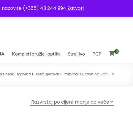
ja
Moj račun
Uvjeti poslovanja
Ostali uvjeti
Izjava o povjerljivosti
Vas nazovite (+385) 43 244 994
Zatvori
0
JA
Kompleti oružje i optika
Streljivo
PCP
are here:
Trgovina Hubert Bjelovar
>
Proizvodi
>
Browning Bar LT 9