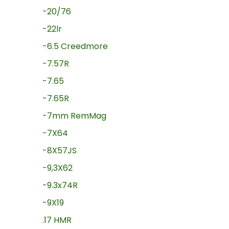
-20/76
-22lr
-6.5 Creedmore
-7.57R
-7.65
-7.65R
-7mm RemMag
-7X64
-8X57JS
-9,3X62
-9.3x74R
-9X19
.17 HMR