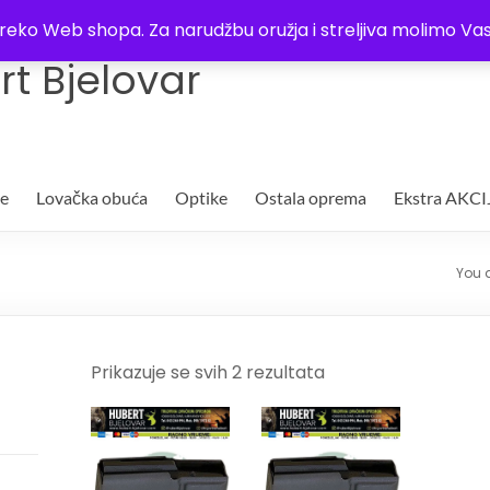
Trgovina
Kontakt
O nama
Plaćanje i dostava
Lista žel
i preko Web shopa. Za narudžbu oružja i streljiva molimo 
t Bjelovar
je
Lovačka obuća
Optike
Ostala oprema
Ekstra AKCI
You 
Prikazuje se svih 2 rezultata