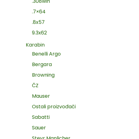
.308win
.7×64
.8x57
9.3x62
Karabin
Benelli Argo
Bergara
Browning
ČZ
Mauser
Ostali proizvođači
Sabatti
Sauer
Steyr Manlicher