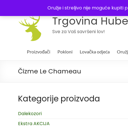
043 244994
Oružje i streljivo nije moguće kupit
Trgovina Huber
Sve za Vaš savršeni lov!
Proizvođači
Pokloni
Lovačka odjeća
Oruž
Čizme Le Chameau
Kategorije proizvoda
Dalekozori
Ekstra AKCIJA