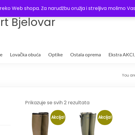
Trgovina
Kontakt
O nama
Plaćanje i dostava
Lista žel
i preko Web shopa. Za narudžbu oružja i streljiva molimo 
t Bjelovar
je
Lovačka obuća
Optike
Ostala oprema
Ekstra AKCI
You ar
Prikazuje se svih 2 rezultata
Akcija!
Akcija!