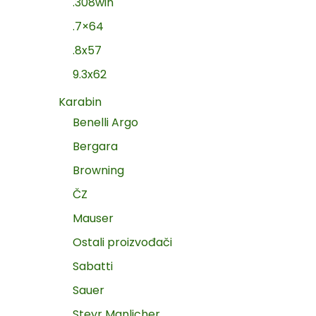
.308win
.7×64
.8x57
9.3x62
Karabin
Benelli Argo
Bergara
Browning
ČZ
Mauser
Ostali proizvođači
Sabatti
Sauer
Steyr Manlicher