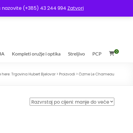
ja
Moj račun
Uvjeti poslovanja
Ostali uvjeti
Izjava o povjerljivosti
Vas nazovite (+385) 43 244 994
Zatvori
0
JA
Kompleti oružje i optika
Streljivo
PCP
e here:
Trgovina Hubert Bjelovar
>
Proizvodi
>
Čizme Le Chameau