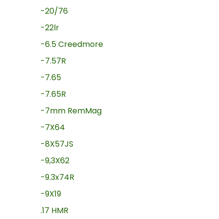
-20/76
-22lr
-6.5 Creedmore
-7.57R
-7.65
-7.65R
-7mm RemMag
-7X64
-8X57JS
-9,3X62
-9.3x74R
-9X19
.17 HMR