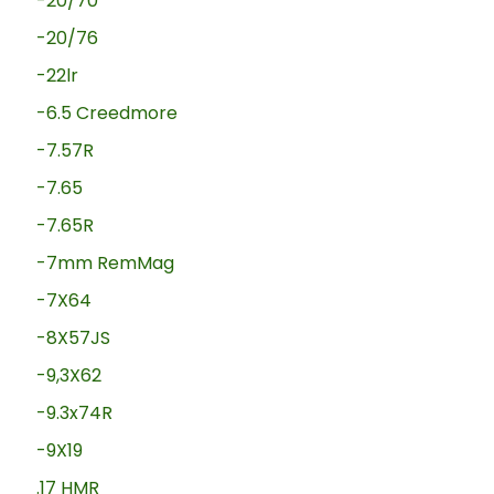
-20/70
-20/76
-22lr
-6.5 Creedmore
-7.57R
-7.65
-7.65R
-7mm RemMag
-7X64
-8X57JS
-9,3X62
-9.3x74R
-9X19
.17 HMR