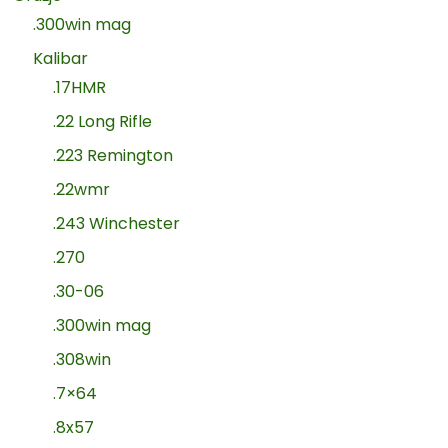
.300win mag
Kalibar
.17HMR
.22 Long Rifle
.223 Remington
.22wmr
.243 Winchester
.270
.30-06
.300win mag
.308win
.7×64
.8x57