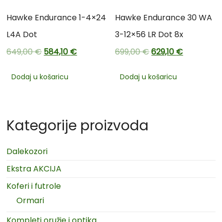
Hawke Endurance 1-4×24
Hawke Endurance 30 WA
L4A Dot
3-12×56 LR Dot 8x
649,00
€
584,10
€
699,00
€
629,10
€
Dodaj u košaricu
Dodaj u košaricu
Kategorije proizvoda
Dalekozori
Ekstra AKCIJA
Koferi i futrole
Ormari
Kompleti oružje i optika