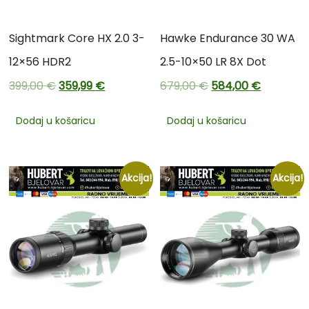
Sightmark Core HX 2.0 3-
Hawke Endurance 30 WA
12×56 HDR2
2.5-10×50 LR 8X Dot
399,00
€
359,99
€
679,00
€
584,00
€
Dodaj u košaricu
Dodaj u košaricu
Akcija!
Akcija!