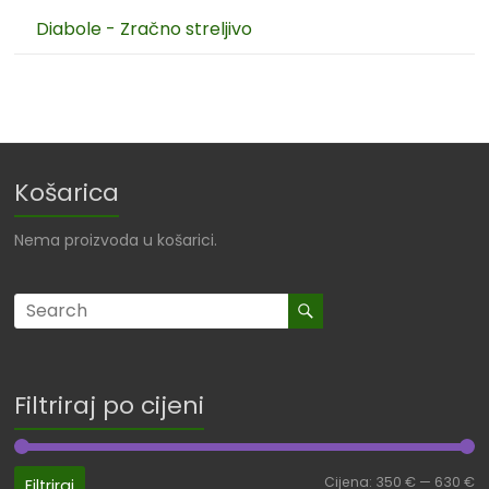
Diabole - Zračno streljivo
Košarica
Nema proizvoda u košarici.
Filtriraj po cijeni
Cijena:
350 €
—
630 €
Filtriraj