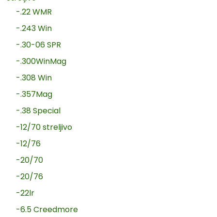
-.22 WMR
-.243 Win
-.30-06 SPR
-.300WinMag
-.308 Win
-.357Mag
-.38 Special
-12/70 streljivo
-12/76
-20/70
-20/76
-22lr
-6.5 Creedmore