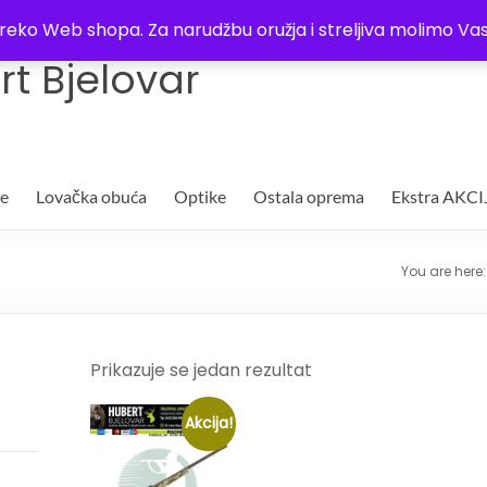
Trgovina
Kontakt
O nama
Plaćanje i dostava
Lista žel
i preko Web shopa. Za narudžbu oružja i streljiva molimo 
t Bjelovar
je
Lovačka obuća
Optike
Ostala oprema
Ekstra AKCI
You are here
Prikazuje se jedan rezultat
Akcija!