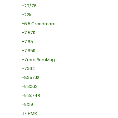
-20/76
-22lr
-6.5 Creedmore
-7.57R
-7.65
-7.65R
-7mm RemMag
-7X64
-8X57JS
-9,3X62
-9.3x74R
-9X19
.17 HMR