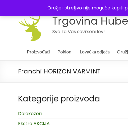
043 244994
Oružje i streljivo nije moguće kupit
Trgovina Huber
Sve za Vaš savršeni lov!
Proizvođači
Pokloni
Lovačka odjeća
Oruž
Franchi HORIZON VARMINT
Kategorije proizvoda
Dalekozori
Ekstra AKCIJA