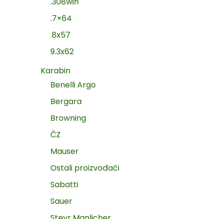
.308win
.7×64
.8x57
9.3x62
Karabin
Benelli Argo
Bergara
Browning
ČZ
Mauser
Ostali proizvođači
Sabatti
Sauer
Steyr Manlicher