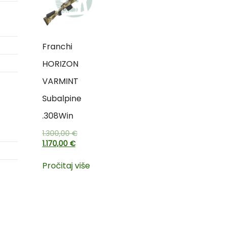
Franchi
HORIZON
VARMINT
Subalpine
.308Win
1.300,00
€
1.170,00
€
Pročitaj više