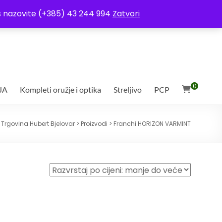
ja
Moj račun
Uvjeti poslovanja
Ostali uvjeti
Izjava o povjerljivosti
Vas nazovite (+385) 43 244 994
Zatvori
0
JA
Kompleti oružje i optika
Streljivo
PCP
:
Trgovina Hubert Bjelovar
>
Proizvodi
>
Franchi HORIZON VARMINT