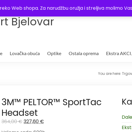
Trgovina
Kontakt
O nama
Plaćanje i dostava
Lista žel
i preko Web shopa. Za narudžbu oružja i streljiva molimo 
t Bjelovar
je
Lovačka obuća
Optike
Ostala oprema
Ekstra AKCI
You are here:
Trgov
3M™ PELTOR™ SportTac
Ka
Headset
Dale
364,00
€
327,60
€
Ekst