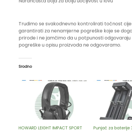
Narančasta boja za bolju uočljivost u lovu
Trudimo se svakodnevno kontrolirati točnost cije
garantirati za nenamjerne pogreške koje se događa
prirode i ne jamčimo da u potpunosti odgovara
pogreške u opisu proizvoda ne odgovaramo.
Srodno
HOWARD LEIGHT IMPACT SPORT
Punjač za baterij