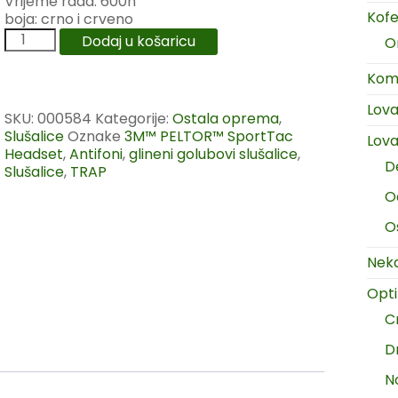
Vrijeme rada: 600h
Kofer
boja: crno i crveno
Dodaj u košaricu
O
Komp
Lov
SKU:
000584
Kategorije:
Ostala oprema
,
Slušalice
Oznake
3M™ PELTOR™ SportTac
Lova
Headset
,
Antifoni
,
glineni golubovi slušalice
,
D
Slušalice
,
TRAP
O
O
Neka
Opt
C
D
N