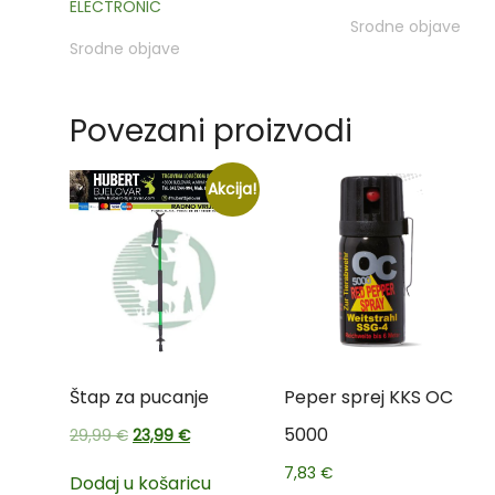
ELECTRONIC
Srodne objave
Srodne objave
Povezani proizvodi
Akcija!
Štap za pucanje
Peper sprej KKS OC
5000
29,99
€
23,99
€
7,83
€
Dodaj u košaricu