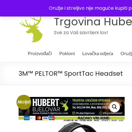
043 244994
Oružje i streljivo nije moguće kupit
Trgovina Huber
Sve za Vaš savršeni lov!
Proizvođači
Pokloni
Lovačka odjeća
Oruž
3M™ PELTOR™ SportTac Headset
Akcija!