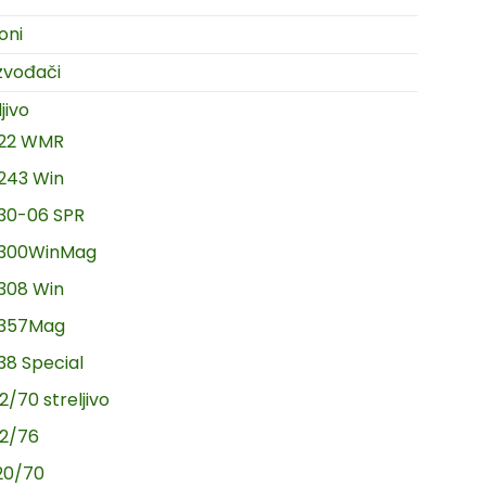
oni
zvođači
jivo
.22 WMR
.243 Win
.30-06 SPR
.300WinMag
.308 Win
.357Mag
.38 Special
2/70 streljivo
12/76
20/70