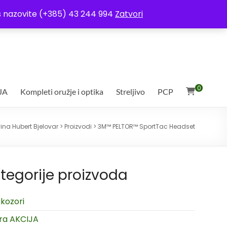
ja
Moj račun
Uvjeti poslovanja
Ostali uvjeti
Izjava o povjerljivosti
Vas nazovite (+385) 43 244 994
Zatvori
0
JA
Kompleti oružje i optika
Streljivo
PCP
ina Hubert Bjelovar
>
Proizvodi
>
3M™ PELTOR™ SportTac Headset
tegorije proizvoda
kozori
ra AKCIJA