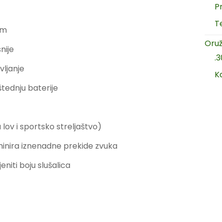
P
T
om
Oruž
nije
.
vljanje
K
tednju baterije
lov i sportsko streljaštvo)
minira iznenadne prekide zvuka
niti boju slušalica