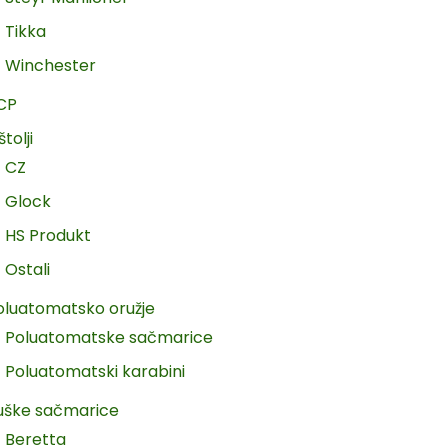
Tikka
Winchester
CP
štolji
CZ
Glock
HS Produkt
Ostali
oluatomatsko oružje
Poluatomatske sačmarice
Poluatomatski karabini
uške sačmarice
Beretta