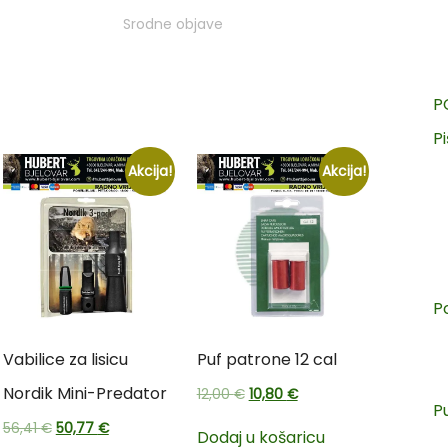
Srodne objave
P
Pi
Akcija!
Akcija!
P
Vabilice za lisicu
Puf patrone 12 cal
Nordik Mini-Predator
12,00
€
10,80
€
P
56,41
€
50,77
€
Dodaj u košaricu