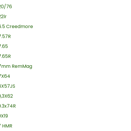
20/76
22lr
6.5 Creedmore
7.57R
7.65
7.65R
7mm RemMag
7X64
8X57JS
9,3X62
9.3x74R
9X19
17 HMR