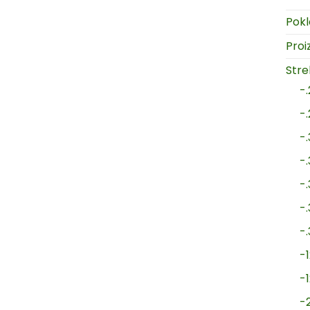
Pokl
Proi
Strel
-
-
-
-
-
-
-
-1
-
-