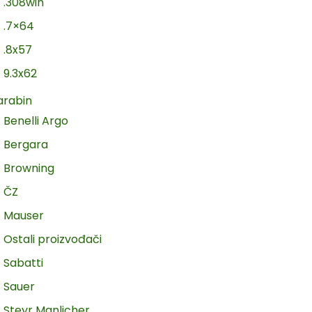
.308win
.7×64
.8x57
9.3x62
arabin
Benelli Argo
Bergara
Browning
ČZ
Mauser
Ostali proizvođači
Sabatti
Sauer
Steyr Manlicher