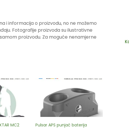
na i informacija o proizvodu, no ne možemo
ju. Fotografije proizvoda su ilustrativne
ju samom proizvodu. Za moguće nenamjerne
K
e XTAR MC2
Pulsar APS punjač baterija