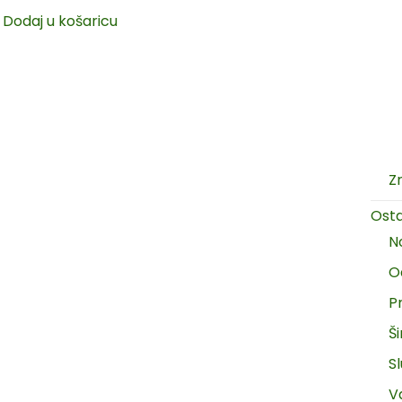
Dodaj u košaricu
Z
Ost
N
O
P
Š
Sl
V