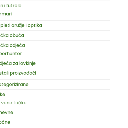
i i futrole
rmari
leti oružje i optika
ačka obuća
čka odjeća
eerhunter
djeća za lovkinje
stali proizvođači
tegorizirane
ike
rvene točke
nevne
oćne