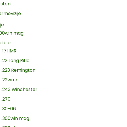
rsteni
ermovizije
je
300win mag
alibar
.17HMR
.22 Long Rifle
.223 Remington
.22wmr
.243 Winchester
.270
.30-06
.300win mag