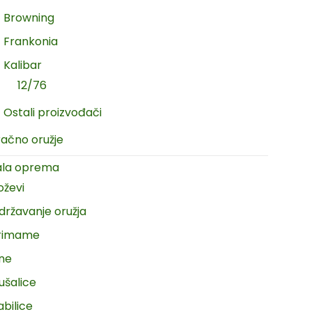
Browning
Frankonia
Kalibar
12/76
Ostali proizvođači
račno oružje
ala oprema
oževi
državanje oružja
rimame
ine
ušalice
abilice