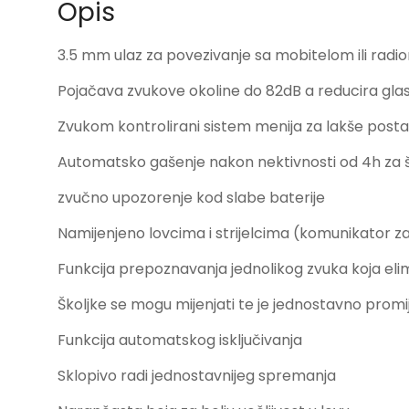
Opis
3.5 mm ulaz za povezivanje sa mobitelom ili radi
Pojačava zvukove okoline do 82dB a reducira glas
Zvukom kontrolirani sistem menija za lakše posta
Automatsko gašenje nakon nektivnosti od 4h za š
zvučno upozorenje kod slabe baterije
Namijenjeno lovcima i strijelcima (komunikator za 
Funkcija prepoznavanja jednolikog zvuka koja eli
Školjke se mogu mijenjati te je jednostavno promije
Funkcija automatskog isključivanja
Sklopivo radi jednostavnijeg spremanja