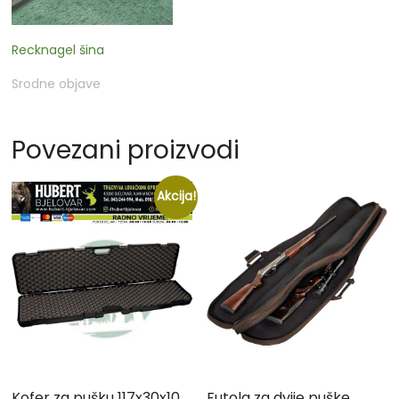
Recknagel šina
Srodne objave
Povezani proizvodi
Akcija!
Kofer za pušku 117x30x10
Futola za dvije puške