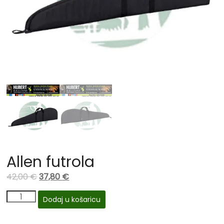
Allen futrola
42,00
€
37,80
€
Dodaj u košaricu