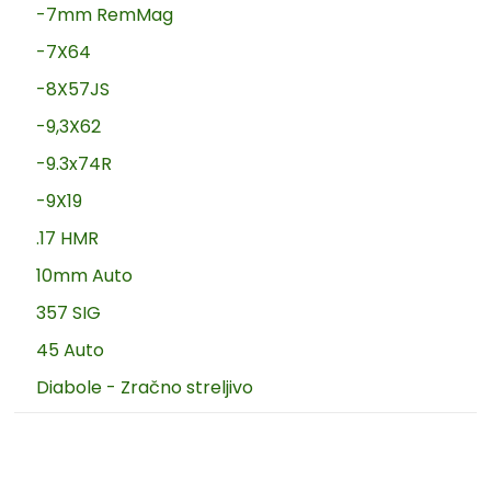
-7mm RemMag
-7X64
-8X57JS
-9,3X62
-9.3x74R
-9X19
.17 HMR
10mm Auto
357 SIG
45 Auto
Diabole - Zračno streljivo