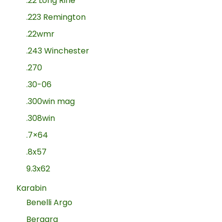
.22 Long Rifle
.223 Remington
.22wmr
.243 Winchester
.270
.30-06
.300win mag
.308win
.7×64
.8x57
9.3x62
Karabin
Benelli Argo
Bergara