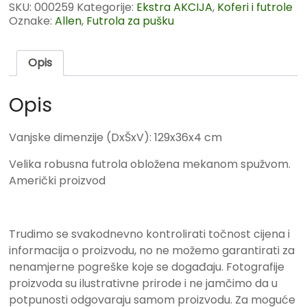
SKU:
000259
Kategorije:
Ekstra AKCIJA
,
Koferi i futrole
Oznake:
Allen
,
Futrola za pušku
Opis
Opis
Vanjske dimenzije (DxŠxV): 129x36x4 cm
Velika robusna futrola obložena mekanom spužvom.
Američki proizvod
Trudimo se svakodnevno kontrolirati točnost cijena i
informacija o proizvodu, no ne možemo garantirati za
nenamjerne pogreške koje se događaju. Fotografije
proizvoda su ilustrativne prirode i ne jamčimo da u
potpunosti odgovaraju samom proizvodu. Za moguće