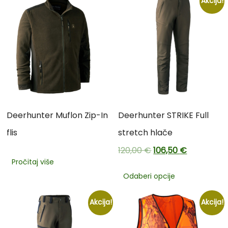
Akcija!
Deerhunter Muflon Zip-In
Deerhunter STRIKE Full
flis
stretch hlače
120,00
€
106,50
€
Pročitaj više
Odaberi opcije
Akcija!
Akcija!