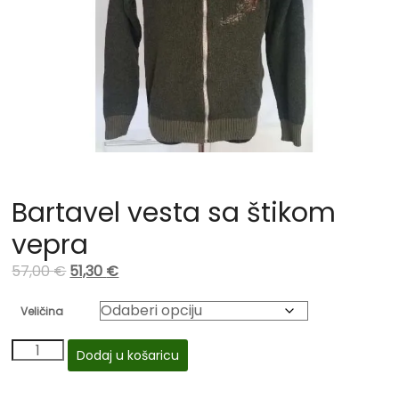
Bartavel vesta sa štikom
vepra
57,00
€
51,30
€
Veličina
Dodaj u košaricu