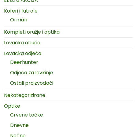
Ekstra AKCIJA
Koferi i futrole
Ormari
Kompleti oružje i optika
Lovačka obuća
Lovačka odjeća
Deerhunter
Odjeća za lovkinje
Ostali proizvođači
Nekategorizirane
Optike
Crvene točke
Dnevne
Noćne