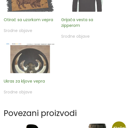
Otirač sa uzorkom vepra
Grijača vesta sa
zipperom
Srodne objave
Srodne objave
Ukras za kljove vepra
Srodne objave
Povezani proizvodi