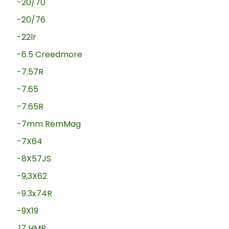
-20/70
-20/76
-22lr
-6.5 Creedmore
-7.57R
-7.65
-7.65R
-7mm RemMag
-7X64
-8X57JS
-9,3X62
-9.3x74R
-9X19
.17 HMR