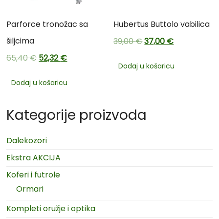
Parforce tronožac sa
Hubertus Buttolo vabilica
šiljcima
39,00
€
37,00
€
65,40
€
52,32
€
Dodaj u košaricu
Dodaj u košaricu
Kategorije proizvoda
Dalekozori
Ekstra AKCIJA
Koferi i futrole
Ormari
Kompleti oružje i optika