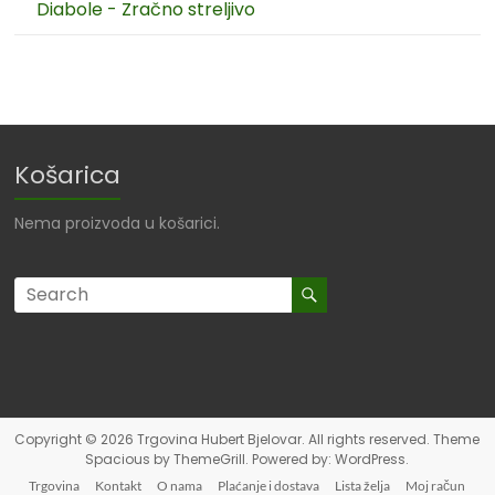
Diabole - Zračno streljivo
Košarica
Nema proizvoda u košarici.
Copyright © 2026
Trgovina Hubert Bjelovar
. All rights reserved. Theme
Spacious
by ThemeGrill. Powered by:
WordPress
.
Trgovina
Kontakt
O nama
Plaćanje i dostava
Lista želja
Moj račun