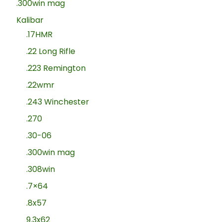
.300win mag
Kalibar
.17HMR
.22 Long Rifle
.223 Remington
.22wmr
.243 Winchester
.270
.30-06
.300win mag
.308win
.7×64
.8x57
9.3x62