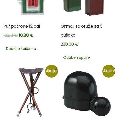
Puf patrone 12 cal
Ormar za oružje za 5
pušaka
12,00
€
10,80
€
230,00
€
Dodaj u košaricu
Odaberi opcije
Akcija!
Akcija!