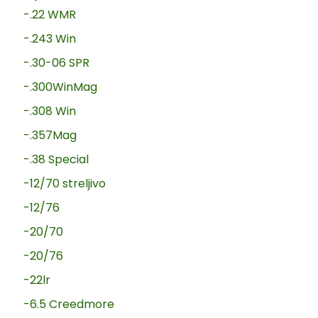
-.22 WMR
-.243 Win
-.30-06 SPR
-.300WinMag
-.308 Win
-.357Mag
-.38 Special
-12/70 streljivo
-12/76
-20/70
-20/76
-22lr
-6.5 Creedmore