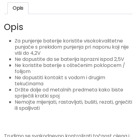
Opis
Opis
Za punjenje baterije koristite visokokvalitetne
punjače s prekidom punjenja pri naponu koji nije
viši do 4,2V
Ne dopustite da se baterija isprazni ispod 2,5V
Ne koristite baterije s oštećenim poklopcem /
folijom
Ne dopustiti kontakt s vodom i drugim
tekućinama
Držite dalje od metalnih predmeta kako biste
spriječili kratki spoj
Nemojte mijenjati, rastavljati, bušiti, rezati, gnječiti
ili spaljivati
Trudimo se svakodnevno kontrolirati točnost cijena i