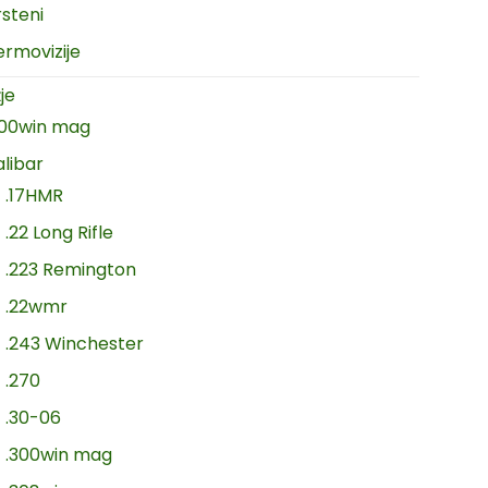
rsteni
ermovizije
je
300win mag
alibar
.17HMR
.22 Long Rifle
.223 Remington
.22wmr
.243 Winchester
.270
.30-06
.300win mag