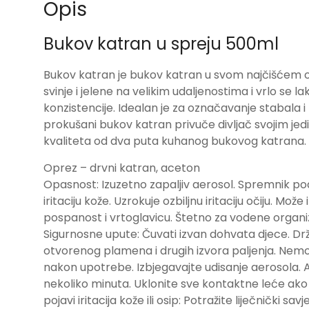
Opis
Bukov katran u spreju 500ml
Bukov katran je bukov katran u svom najčišćem obli
svinje i jelene na velikim udaljenostima i vrlo se
konzistencije. Idealan je za označavanje stabala i 
prokušani bukov katran privuče divljač svojim j
kvaliteta od dva puta kuhanog bukovog katrana.
Oprez – drvni katran, aceton
Opasnost: Izuzetno zapaljiv aerosol. Spremnik pod
iritaciju kože. Uzrokuje ozbiljnu iritaciju očiju. Mož
pospanost i vrtoglavicu. Štetno za vodene organ
Sigurnosne upute: Čuvati izvan dohvata djece. Držat
otvorenog plamena i drugih izvora paljenja. Nemojte 
nakon upotrebe. Izbjegavajte udisanje aerosola.
nekoliko minuta. Uklonite sve kontaktne leće ako 
pojavi iritacija kože ili osip: Potražite liječnič