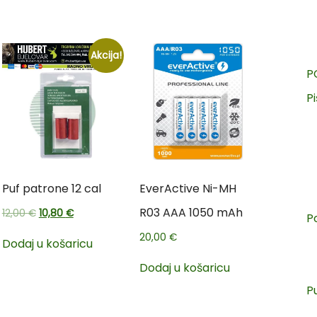
Akcija!
P
Pi
Puf patrone 12 cal
EverActive Ni-MH
R03 AAA 1050 mAh
12,00
€
10,80
€
P
20,00
€
Dodaj u košaricu
Dodaj u košaricu
P