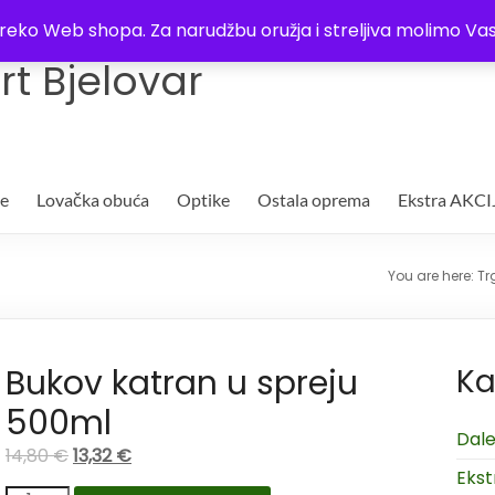
Trgovina
Kontakt
O nama
Plaćanje i dostava
Lista žel
i preko Web shopa. Za narudžbu oružja i streljiva molimo 
t Bjelovar
je
Lovačka obuća
Optike
Ostala oprema
Ekstra AKCI
You are here:
Tr
Bukov katran u spreju
Ka
500ml
Dale
14,80
€
13,32
€
Ekst