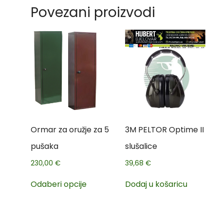
Povezani proizvodi
Ormar za oružje za 5
3M PELTOR Optime II
pušaka
slušalice
230,00
€
39,68
€
Odaberi opcije
Dodaj u košaricu