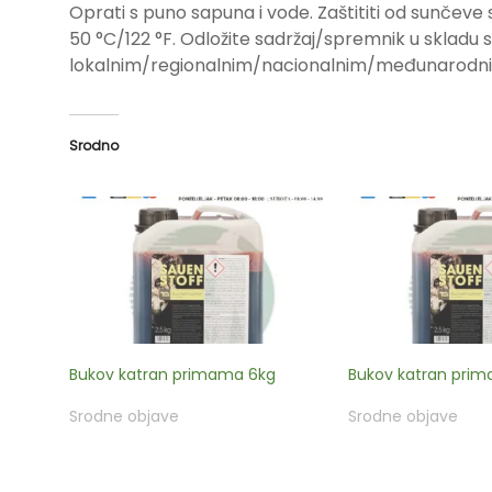
Oprati s puno sapuna i vode. Zaštititi od sunčeve 
50 °C/122 °F. Odložite sadržaj/spremnik u skladu s
lokalnim/regionalnim/nacionalnim/međunarodni
Srodno
Bukov katran primama 6kg
Bukov katran pri
Srodne objave
Srodne objave