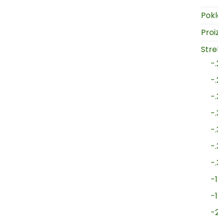
Pokl
Proi
Strel
-
-
-
-
-
-
-
-1
-
-