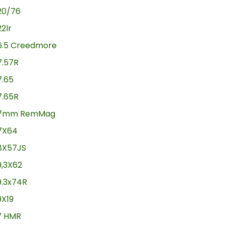
20/76
22lr
6.5 Creedmore
7.57R
7.65
7.65R
7mm RemMag
7X64
8X57JS
9,3X62
9.3x74R
9X19
17 HMR