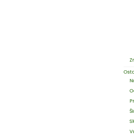
Z
Ost
N
O
P
Š
Sl
V