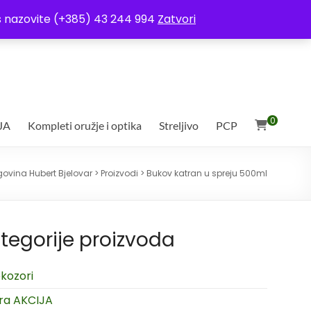
ja
Moj račun
Uvjeti poslovanja
Ostali uvjeti
Izjava o povjerljivosti
Vas nazovite (+385) 43 244 994
Zatvori
0
JA
Kompleti oružje i optika
Streljivo
PCP
govina Hubert Bjelovar
>
Proizvodi
>
Bukov katran u spreju 500ml
tegorije proizvoda
kozori
ra AKCIJA