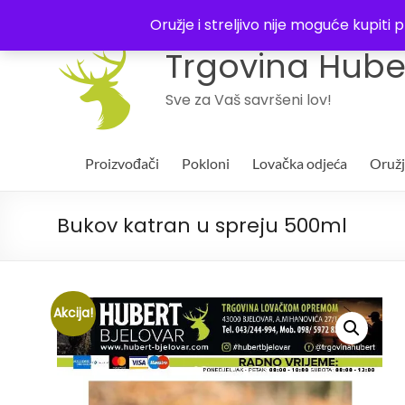
043 244994
Oružje i streljivo nije moguće kupit
Trgovina Huber
Sve za Vaš savršeni lov!
Proizvođači
Pokloni
Lovačka odjeća
Oruž
Bukov katran u spreju 500ml
Akcija!