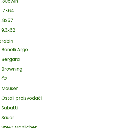
.308win
.7×64
.8x57
9.3x62
arabin
Benelli Argo
Bergara
Browning
ČZ
Mauser
Ostali proizvođači
Sabatti
Sauer
Steyr Manlicher