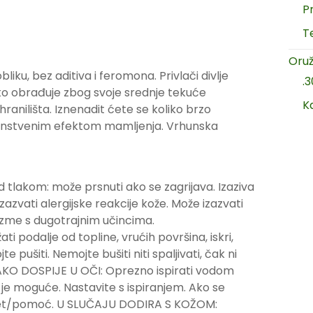
P
T
Oruž
ku, bez aditiva i feromona. Privlači divlje
.
 lako obrađuje zbog svoje srednje tekuće
K
hranilišta. Iznenadit ćete se koliko brzo
edinstvenim efektom mamljenja. Vrhunska
 tlakom: može prsnuti ako se zagrijava. Izaziva
e izazvati alergijske reakcije kože. Može izazvati
izme s dugotrajnim učincima.
i podalje od topline, vrućih površina, iskri,
pušiti. Nemojte bušiti niti spaljivati, čak ni
 AKO DOSPIJE U OČI: Oprezno ispirati vodom
je moguće. Nastavite s ispiranjem. Ako se
ki savjet/pomoć. U SLUČAJU DODIRA S KOŽOM: