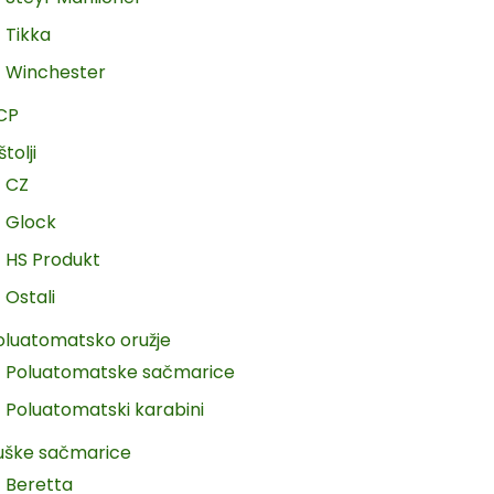
Tikka
Winchester
CP
štolji
CZ
Glock
HS Produkt
Ostali
oluatomatsko oružje
Poluatomatske sačmarice
Poluatomatski karabini
uške sačmarice
Beretta