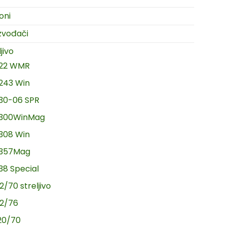
oni
zvođači
jivo
.22 WMR
.243 Win
.30-06 SPR
.300WinMag
.308 Win
.357Mag
.38 Special
2/70 streljivo
12/76
20/70