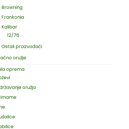
Browning
Frankonia
Kalibar
12/76
Ostali proizvođači
račno oružje
ala oprema
oževi
državanje oružja
rimame
ine
ušalice
abilice