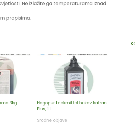
svjetlosti. Ne izlažite ga temperaturama iznad
m propisima.
K
mama 3kg
Hagopur Lockmittel bukov katran
Plus, 1 l
Srodne objave