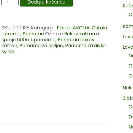
Dodaj u košaricu
Kofer
O
Komp
SKU:
000938
Kategorije:
Ekstra AKCIJA
,
Ostala
oprema
,
Primame
Oznake
Bukov katran u
Lov
spreju 500ml
,
primama
,
Primama bukov
katran
,
Primama za divljač
,
Primama za divlje
Lova
svinje
D
O
O
Neka
Opt
C
D
N