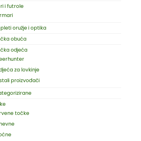
i i futrole
rmari
leti oružje i optika
ačka obuća
čka odjeća
eerhunter
djeća za lovkinje
stali proizvođači
tegorizirane
ike
rvene točke
nevne
oćne