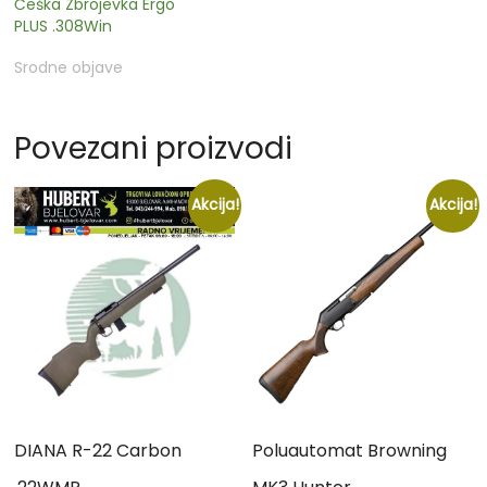
Češka Zbrojevka Ergo
PLUS .308Win
Srodne objave
Povezani proizvodi
Akcija!
Akcija!
DIANA R-22 Carbon
Poluautomat Browning