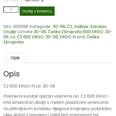
Dodaj u košaricu
SKU:
000588
Kategorije:
.30-06
,
ČZ
,
Kalibar
,
Karabin
,
Oružje
Oznake
30-06
,
Češka Zbrojovka 600 ERGO .30-
06
,
cz
,
ČZ 600 ERGO .30-06
,
ERGO
Brand:
Češka
Zbrojovka
Opis
Opis
ČZ 600 ERGO PLUS .30-06
Polimerni kundak ojačan vlaknima na ČZ 600 ERGO
ima simetričan dizajn s mekim plastičnim umetcima
na pištoljskom kundaku
.
Njegova izmjenjiva, poluteška
cijev dolazi s navojem i zaštitnim premazom na