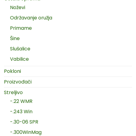
Noževi
Održavanje oružja
Primame
Šine
Slušalice
Vabilice
Pokloni
Proizvođači
Streljivo
-.22 WMR
-.243 Win
-.30-06 SPR
-.300WinMag