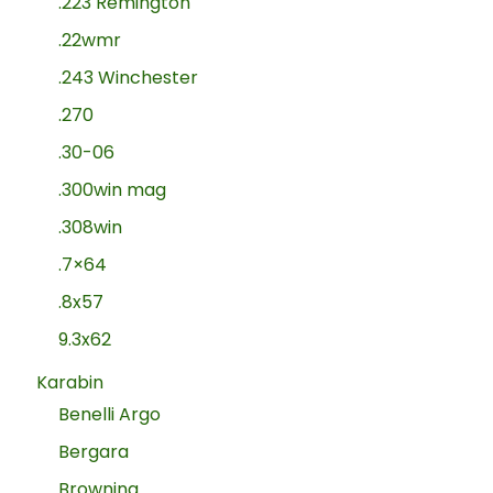
.223 Remington
.22wmr
.243 Winchester
.270
.30-06
.300win mag
.308win
.7×64
.8x57
9.3x62
Karabin
Benelli Argo
Bergara
Browning