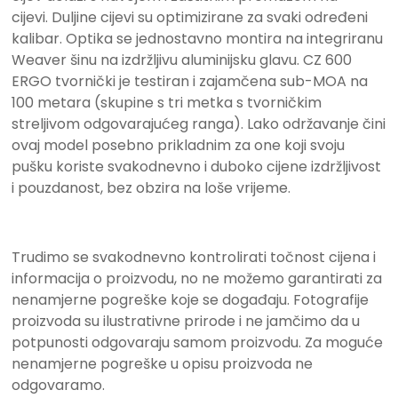
cijevi.
Duljine cijevi su optimizirane za svaki određeni
kalibar.
Optika se jednostavno montira na integriranu
Weaver šinu na izdržljivu aluminijsku glavu.
CZ 600
ERGO tvornički je testiran i zajamčena sub-MOA na
100 metara (skupine s tri metka s tvorničkim
streljivom odgovarajućeg ranga).
Lako održavanje čini
ovaj model posebno prikladnim za one koji svoju
pušku koriste svakodnevno i duboko cijene izdržljivost
i pouzdanost, bez obzira na loše vrijeme.
Trudimo se svakodnevno kontrolirati točnost cijena i
informacija o proizvodu, no ne možemo garantirati za
nenamjerne pogreške koje se događaju. Fotografije
proizvoda su ilustrativne prirode i ne jamčimo da u
potpunosti odgovaraju samom proizvodu. Za moguće
nenamjerne pogreške u opisu proizvoda ne
odgovaramo.