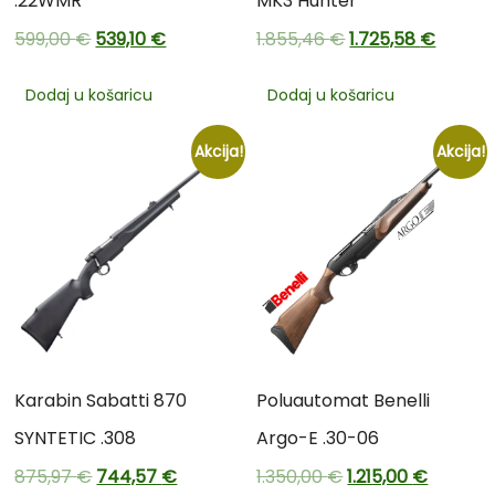
.22WMR
MK3 Hunter
599,00
€
539,10
€
1.855,46
€
1.725,58
€
Dodaj u košaricu
Dodaj u košaricu
Akcija!
Akcija!
Karabin Sabatti 870
Poluautomat Benelli
SYNTETIC .308
Argo-E .30-06
875,97
€
744,57
€
1.350,00
€
1.215,00
€