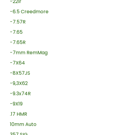
-22lr
-6.5 Creedmore
-7.57R
-7.65
-7.65R
-7mm RemMag
-7X64
-8X57JS
-9,3X62
-9.3x74R
-9X19
.17 HMR
10mm Auto
357 SIG