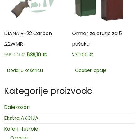
DIANA R-22 Carbon
Ormar za oružje za 5
.22WMR
pušaka
599,00
€
539,10
€
230,00
€
Dodaj u košaricu
Odaberi opcije
Kategorije proizvoda
Dalekozori
Ekstra AKCIJA
Koferi i futrole
Ormari