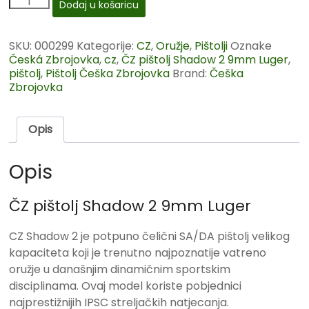
Dodaj u košaricu
SKU:
000299
Kategorije:
CZ
,
Oružje
,
Pištolji
Oznake
Česká Zbrojovka
,
cz
,
ČZ pištolj Shadow 2 9mm Luger
,
pištolj
,
Pištolj Češka Zbrojovka
Brand:
Češka
Zbrojovka
Opis
Opis
ČZ pištolj Shadow 2 9mm Luger
CZ Shadow 2 je potpuno čelični SA/DA pištolj velikog
kapaciteta koji je trenutno najpoznatije vatreno
oružje u današnjim dinamičnim sportskim
disciplinama.
Ovaj model koriste pobjednici
najprestižnijih IPSC streljačkih natjecanja.