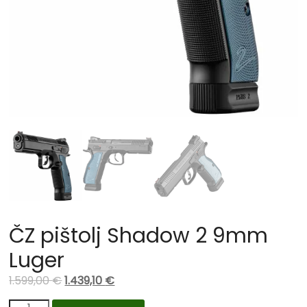
ČZ pištolj Shadow 2 9mm
Luger
1.599,00
€
1.439,10
€