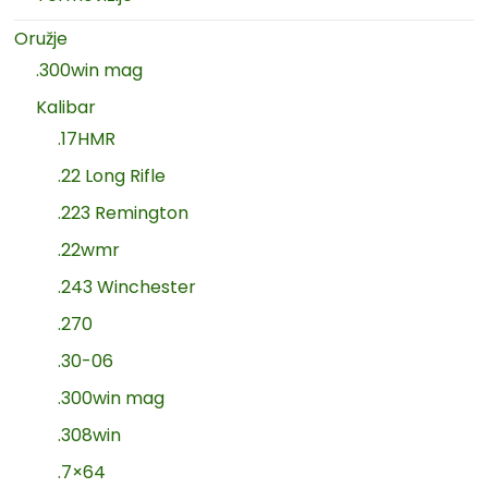
Oružje
.300win mag
Kalibar
.17HMR
.22 Long Rifle
.223 Remington
.22wmr
.243 Winchester
.270
.30-06
.300win mag
.308win
.7×64