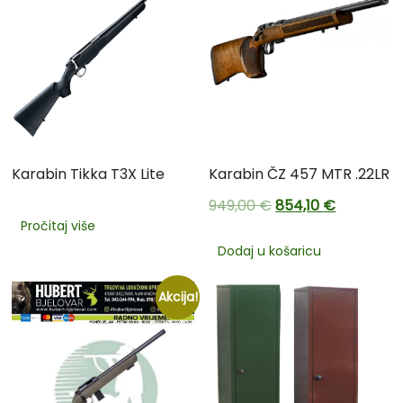
Karabin Tikka T3X Lite
Karabin ČZ 457 MTR .22LR
949,00
€
854,10
€
Pročitaj više
Dodaj u košaricu
Akcija!