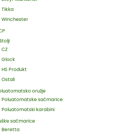
Tikka
Winchester
CP
štolji
CZ
Glock
HS Produkt
Ostali
oluatomatsko oružje
Poluatomatske sačmarice
Poluatomatski karabini
uške sačmarice
Beretta