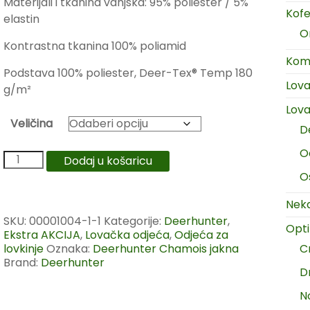
Materijali i tkanina vanjska: 95% poliester / 5%
Kofer
elastin
O
Kontrastna tkanina 100% poliamid
Komp
Podstava 100% poliester, Deer-Tex® Temp 180
Lov
g/m²
Lova
Veličina
D
O
Dodaj u košaricu
O
Neka
SKU:
00001004-1-1
Kategorije:
Deerhunter
,
Opt
Ekstra AKCIJA
,
Lovačka odjeća
,
Odjeća za
lovkinje
Oznaka:
Deerhunter Chamois jakna
C
Brand:
Deerhunter
D
N