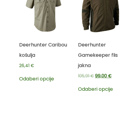
Deerhunter Caribou
Deerhunter
košulja
Gamekeeper flis
jakna
26,41
€
105,91
€
99,00
€
Odaberi opcije
Odaberi opcije