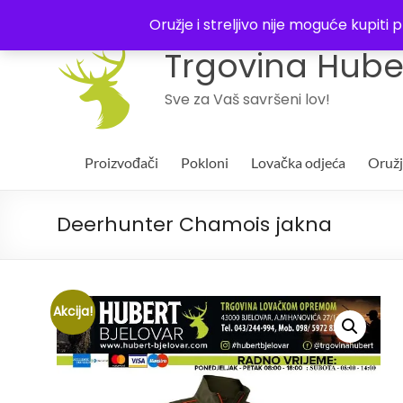
043 244994
Oružje i streljivo nije moguće kupit
Trgovina Huber
Sve za Vaš savršeni lov!
Proizvođači
Pokloni
Lovačka odjeća
Oruž
Deerhunter Chamois jakna
Akcija!