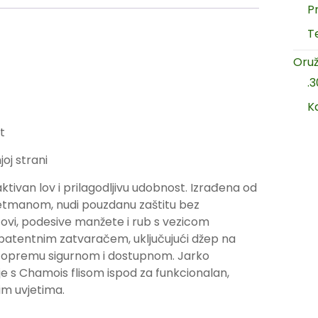
P
T
Oruž
.
K
t
oj strani
aktivan lov i prilagodljivu udobnost. Izrađena od
retmanom, nudi pouzdanu zaštitu bez
ktovi, podesive manžete i rub s vezicom
 ​​patentnim zatvaračem, uključujući džep na
šu opremu sigurnom i dostupnom. Jarko
je s Chamois flisom ispod za funkcionalan,
vim uvjetima.