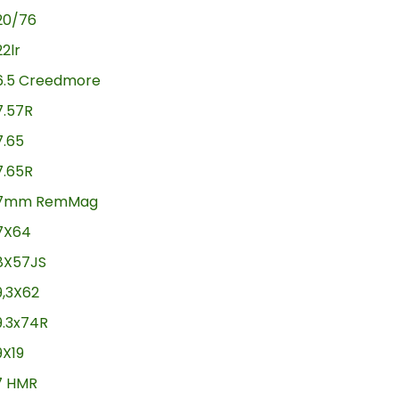
20/76
22lr
6.5 Creedmore
7.57R
7.65
7.65R
7mm RemMag
7X64
8X57JS
9,3X62
9.3x74R
9X19
17 HMR