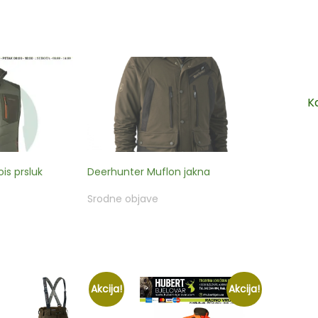
K
s prsluk
Deerhunter Muflon jakna
Srodne objave
Akcija!
Akcija!