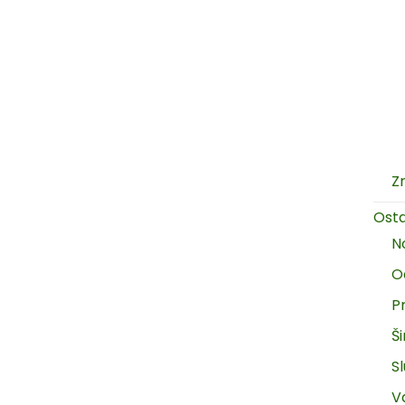
Z
Ost
N
O
P
Š
Sl
V