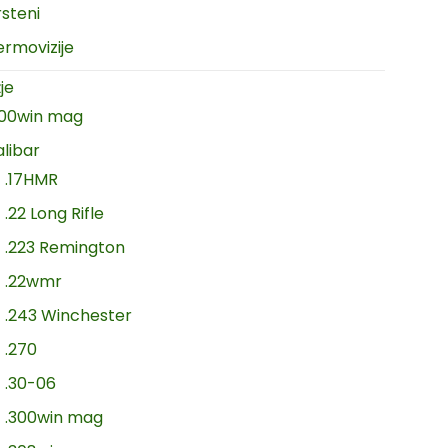
rsteni
ermovizije
je
300win mag
alibar
.17HMR
.22 Long Rifle
.223 Remington
.22wmr
.243 Winchester
.270
.30-06
.300win mag