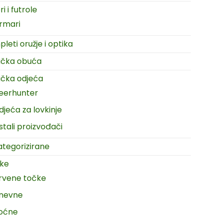
i i futrole
rmari
leti oružje i optika
ačka obuća
čka odjeća
eerhunter
djeća za lovkinje
stali proizvođači
tegorizirane
ike
rvene točke
nevne
oćne