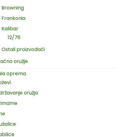
Browning
Frankonia
Kalibar
12/76
Ostali proizvođači
račno oružje
ala oprema
oževi
državanje oružja
rimame
ine
ušalice
abilice