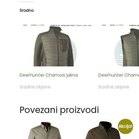
Srodno
Deerhunter Chamois jakna
Deerhunter Chamoi
Srodne objave
Srodne objave
Povezani proizvodi
Akcija!