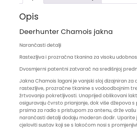
Opis
Deerhunter Chamois jakna
Narančasti detalji
Rastezljiva i prozračna tkanina za visoku udobnos
Dvosmjerni patentni zatvarač na središnjoj prednj
Jakna Chamois lagani je vanjski sloj dizajniran za 
rastezljive, prozračne tkanine s vodoodbojnim t
žrtvovanja pokretljivosti. Unaprijed oblikovani la
osiguravaju čvrsto prianjanje, dok više džepova s
prsima za radio s pristupom za antenu, drže va
narančasti detalji dodaju moderan dodir. Uparite 
cjeloviti sustav koji se s lakoćom nosi s promjenji