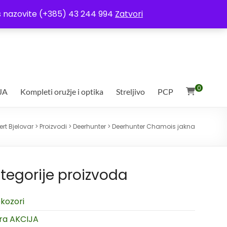
ja
Moj račun
Uvjeti poslovanja
Ostali uvjeti
Izjava o povjerljivosti
Vas nazovite (+385) 43 244 994
Zatvori
0
JA
Kompleti oružje i optika
Streljivo
PCP
rt Bjelovar
>
Proizvodi
>
Deerhunter
>
Deerhunter Chamois jakna
tegorije proizvoda
kozori
ra AKCIJA