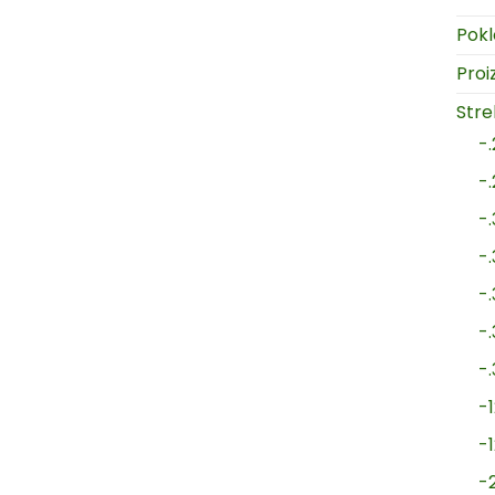
Pokl
Proi
Strel
-
-
-
-
-
-
-
-1
-
-