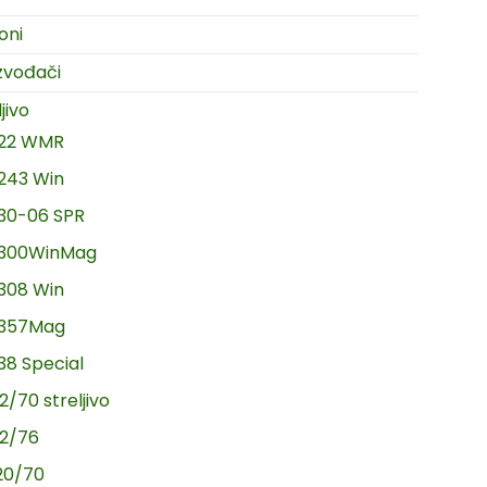
oni
zvođači
jivo
.22 WMR
.243 Win
.30-06 SPR
.300WinMag
.308 Win
.357Mag
.38 Special
2/70 streljivo
12/76
20/70