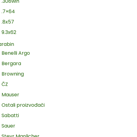
.308win
.7×64
.8x57
9.3x62
arabin
Benelli Argo
Bergara
Browning
ČZ
Mauser
Ostali proizvođači
Sabatti
Sauer
Steyr Manlicher