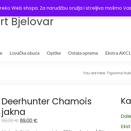
Trgovina
Kontakt
O nama
Plaćanje i dostava
Lista žel
i preko Web shopa. Za narudžbu oružja i streljiva molimo 
t Bjelovar
je
Lovačka obuća
Optike
Ostala oprema
Ekstra AKCI
You are here:
Trgovina Hube
Deerhunter Chamois
Ka
jakna
Dale
99,00
€
89,00
€
Ekst