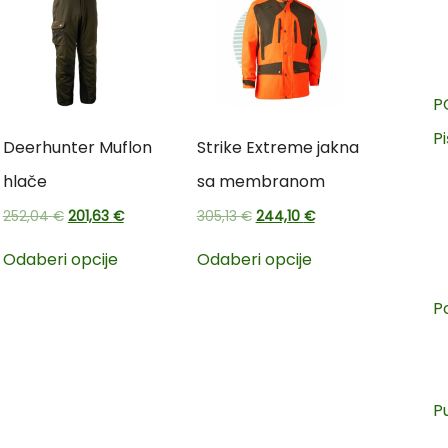
P
Pi
Deerhunter Muflon
Strike Extreme jakna
hlače
sa membranom
252,04
€
201,63
€
305,13
€
244,10
€
Odaberi opcije
Odaberi opcije
P
P