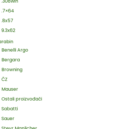
.308win
.7×64
.8x57
9.3x62
arabin
Benelli Argo
Bergara
Browning
ČZ
Mauser
Ostali proizvođači
Sabatti
Sauer
Steyr Manlicher