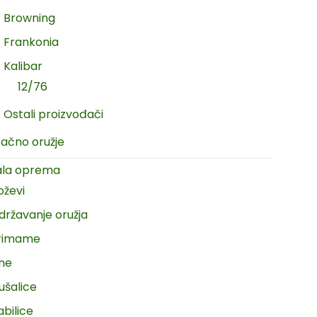
Browning
Frankonia
Kalibar
12/76
Ostali proizvođači
račno oružje
ala oprema
oževi
državanje oružja
rimame
ine
ušalice
abilice