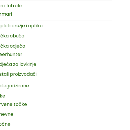
i i futrole
rmari
leti oružje i optika
ačka obuća
čka odjeća
eerhunter
djeća za lovkinje
stali proizvođači
tegorizirane
ike
rvene točke
nevne
oćne