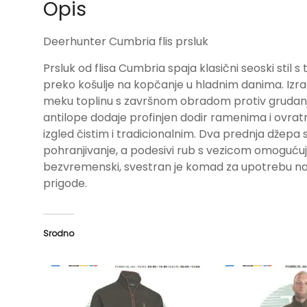
Opis
Deerhunter Cumbria flis prsluk
Prsluk od flisa Cumbria spaja klasični seoski stil 
preko košulje na kopčanje u hladnim danima.
Izra
meku toplinu s završnom obradom protiv grudanj
antilope dodaje profinjen dodir ramenima i ovratn
izgled čistim i tradicionalnim.
Dva prednja džepa 
pohranjivanje, a podesivi rub s vezicom omoguću
bezvremenski, svestran je komad za upotrebu na t
prigode.
Srodno