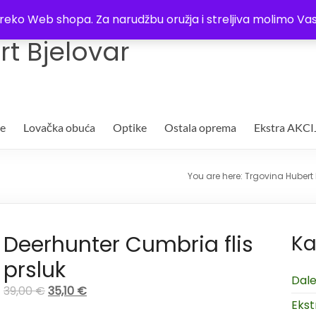
Trgovina
Kontakt
O nama
Plaćanje i dostava
Lista žel
i preko Web shopa. Za narudžbu oružja i streljiva molimo 
t Bjelovar
je
Lovačka obuća
Optike
Ostala oprema
Ekstra AKCI
You are here:
Trgovina Hubert 
Deerhunter Cumbria flis
Ka
prsluk
Dale
39,00
€
35,10
€
Ekst