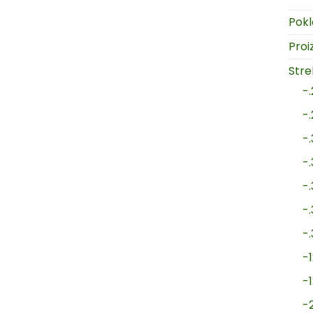
Pokl
Proi
Strel
-
-
-
-
-
-
-
-1
-
-