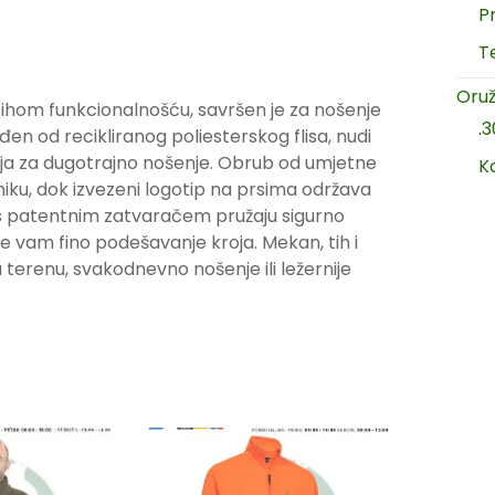
P
T
Oruž
s tihom funkcionalnošću, savršen je za nošenje
.
đen od recikliranog poliesterskog flisa, nudi
a za dugotrajno nošenje.
Obrub od umjetne
K
iku, dok izvezeni logotip na prsima održava
s patentnim zatvaračem pružaju sigurno
je vam fino podešavanje kroja.
Mekan, tih i
erenu, svakodnevno nošenje ili ležernije