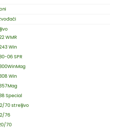
oni
zvođači
jivo
.22 WMR
.243 Win
.30-06 SPR
.300WinMag
.308 Win
.357Mag
.38 Special
2/70 streljivo
12/76
20/70