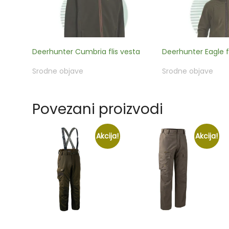
Deerhunter Cumbria flis vesta
Deerhunter Eagle fl
Srodne objave
Srodne objave
Povezani proizvodi
Akcija!
Akcija!