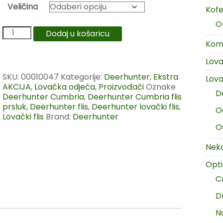
Veličina
Kofer
O
Dodaj u košaricu
Komp
Lov
SKU:
00010047
Kategorije:
Deerhunter
,
Ekstra
Lova
AKCIJA
,
Lovačka odjeća
,
Proizvođači
Oznake
D
Deerhunter Cumbria
,
Deerhunter Cumbria flis
prsluk
,
Deerhunter flis
,
Deerhunter lovački flis
,
O
Lovački flis
Brand:
Deerhunter
O
Neka
Opt
C
D
N