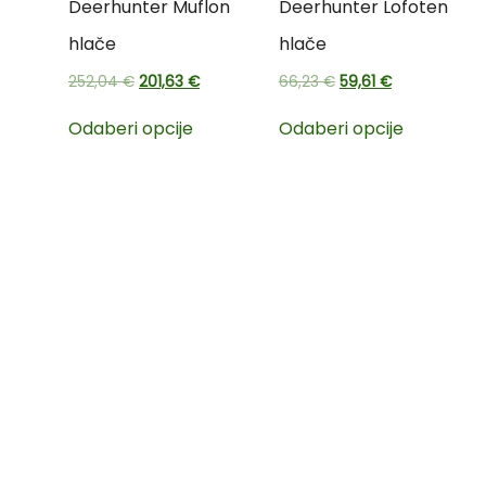
Deerhunter Muflon
Deerhunter Lofoten
hlače
hlače
252,04
€
201,63
€
66,23
€
59,61
€
Odaberi opcije
Odaberi opcije