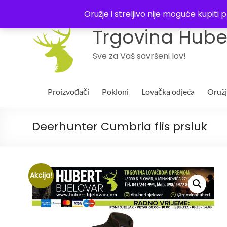
043 244994
Oružje i streljivo nije moguće kupit
Trgovina Huber
Sve za Vaš savršeni lov!
Proizvođači
Pokloni
Lovačka odjeća
Oruž
Deerhunter Cumbria flis prsluk
Akcija!