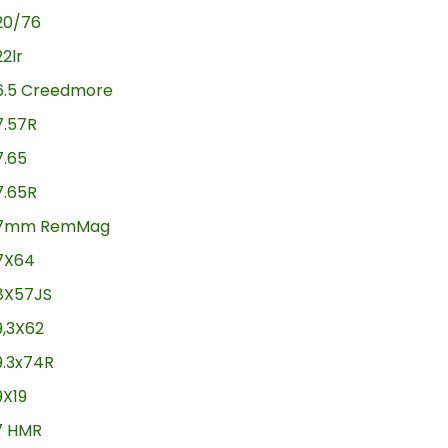
20/76
22lr
6.5 Creedmore
7.57R
7.65
7.65R
7mm RemMag
7X64
8X57JS
9,3X62
9.3x74R
9X19
17 HMR