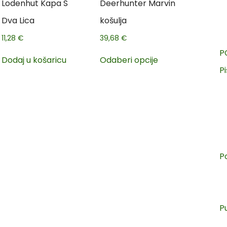
Lodenhut Kapa S
Deerhunter Marvin
Dva Lica
košulja
11,28
€
39,68
€
P
Dodaj u košaricu
Odaberi opcije
Pi
P
P