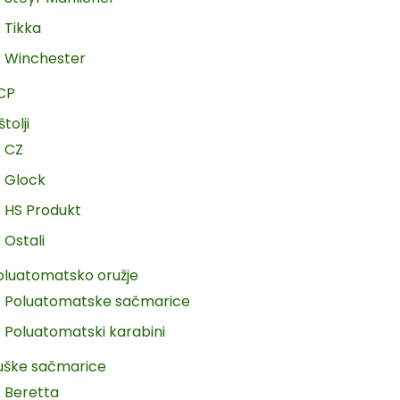
Tikka
Winchester
CP
štolji
CZ
Glock
HS Produkt
Ostali
oluatomatsko oružje
Poluatomatske sačmarice
Poluatomatski karabini
uške sačmarice
Beretta