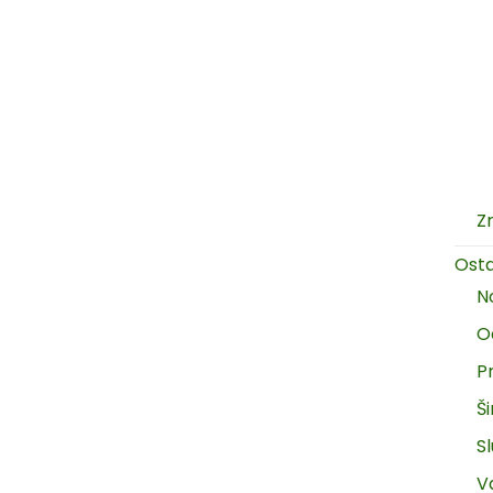
Z
Ost
N
O
P
Š
Sl
V