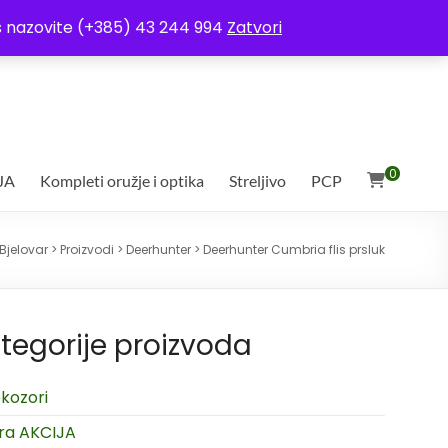
ja
Moj račun
Uvjeti poslovanja
Ostali uvjeti
Izjava o povjerljivosti
Vas nazovite (+385) 43 244 994
Zatvori
0
JA
Kompleti oružje i optika
Streljivo
PCP
Bjelovar
>
Proizvodi
>
Deerhunter
>
Deerhunter Cumbria flis prsluk
tegorije proizvoda
kozori
ra AKCIJA