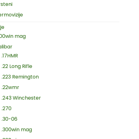
rsteni
ermovizije
je
300win mag
alibar
.17HMR
.22 Long Rifle
.223 Remington
.22wmr
.243 Winchester
.270
.30-06
.300win mag