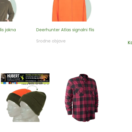
is jakna
Deerhunter Atlas signalni flis
Srodne objave
K