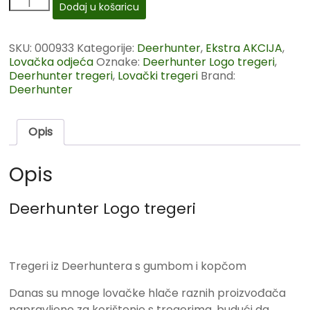
Dodaj u košaricu
SKU:
000933
Kategorije:
Deerhunter
,
Ekstra AKCIJA
,
Lovačka odjeća
Oznake:
Deerhunter Logo tregeri
,
Deerhunter tregeri
,
Lovački tregeri
Brand:
Deerhunter
Opis
Opis
Deerhunter Logo tregeri
Tregeri iz Deerhuntera s gumbom i kopčom
Danas su mnoge lovačke hlače raznih proizvođača
napravljene za korištenje s tregerima, budući da