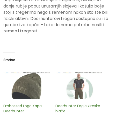
donje rublje poput unutarnjih slojeva i košulja bolje
stoji s tregerima nego s remenom nakon što ste bili
fizički aktivni. Deerhunterovi tregeri dostupne su i za
gumbe i za kopče – tako da nema potrebe nositi i
remen i tregere!
Srodno
Embossed Logo Kapa
Deerhunter Eagle zimske
Deerhunter
hlače