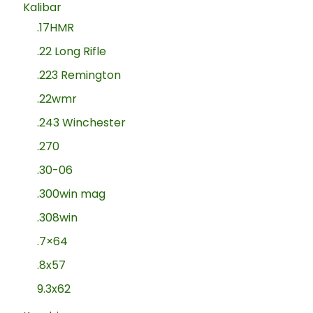
Kalibar
.17HMR
.22 Long Rifle
.223 Remington
.22wmr
.243 Winchester
.270
.30-06
.300win mag
.308win
.7×64
.8x57
9.3x62