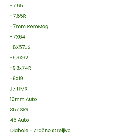
-7.65
-7.65R
-7mm RemMag
-7X64
-8X57JS
-9,3X62
-9.3x74R
-9X19
.17 HMR
10mm Auto
357 SIG
45 Auto
Diabole - Zračno streljivo