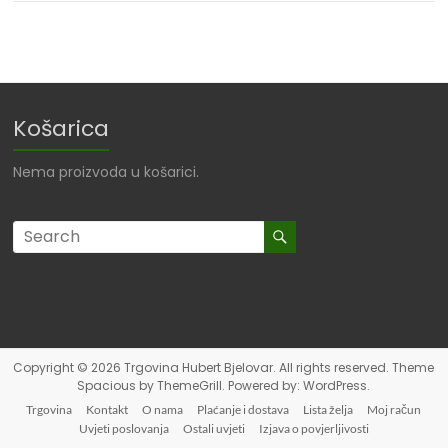
Košarica
Nema proizvoda u košarici.
Copyright © 2026
Trgovina Hubert Bjelovar
. All rights reserved. Theme
Spacious
by ThemeGrill. Powered by:
WordPress
.
Trgovina
Kontakt
O nama
Plaćanje i dostava
Lista želja
Moj račun
Uvjeti poslovanja
Ostali uvjeti
Izjava o povjerljivosti