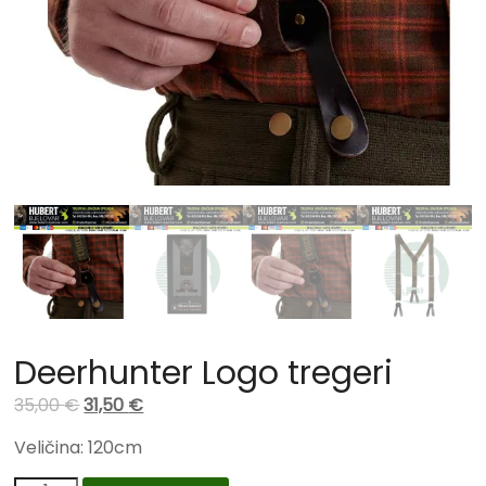
Deerhunter Logo tregeri
35,00
€
31,50
€
Veličina: 120cm