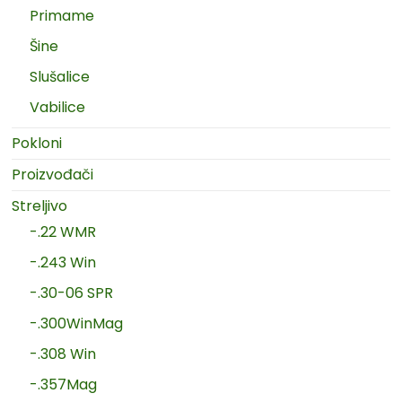
Primame
Šine
Slušalice
Vabilice
Pokloni
Proizvođači
Streljivo
-.22 WMR
-.243 Win
-.30-06 SPR
-.300WinMag
-.308 Win
-.357Mag