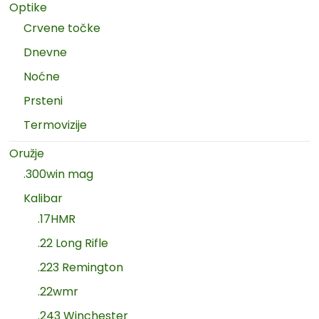
Optike
Crvene točke
Dnevne
Noćne
Prsteni
Termovizije
Oružje
.300win mag
Kalibar
.17HMR
.22 Long Rifle
.223 Remington
.22wmr
.243 Winchester