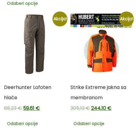
Odaberi opcije
Akcija!
Akcija!
Deerhunter Lofoten
Strike Extreme jakna sa
hlače
membranom
66,23
€
59,61
€
305,13
€
244,10
€
Odaberi opcije
Odaberi opcije