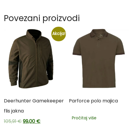
Povezani proizvodi
Akcija!
Deerhunter Gamekeeper
Parforce polo majica
flis jakna
Pročitaj više
105,91
€
99,00
€