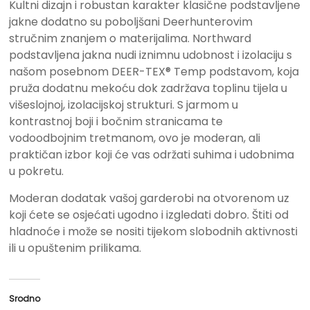
Kultni dizajn i robustan karakter klasične podstavljene
jakne dodatno su poboljšani Deerhunterovim
stručnim znanjem o materijalima. Northward
podstavljena jakna nudi iznimnu udobnost i izolaciju s
našom posebnom DEER-TEX® Temp podstavom, koja
pruža dodatnu mekoću dok zadržava toplinu tijela u
višeslojnoj, izolacijskoj strukturi. S jarmom u
kontrastnoj boji i bočnim stranicama te
vodoodbojnim tretmanom, ovo je moderan, ali
praktičan izbor koji će vas održati suhima i udobnima
u pokretu.
Moderan dodatak vašoj garderobi na otvorenom uz
koji ćete se osjećati ugodno i izgledati dobro. Štiti od
hladnoće i može se nositi tijekom slobodnih aktivnosti
ili u opuštenim prilikama.
Srodno