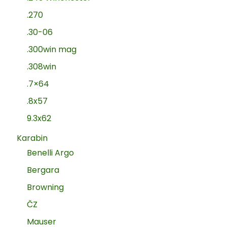
.270
.30-06
.300win mag
.308win
.7×64
.8x57
9.3x62
Karabin
Benelli Argo
Bergara
Browning
ČZ
Mauser