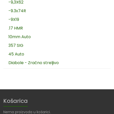
-9,3X62
-9.3x74R
-9X19
.17 HMR
10mm Auto
357 SIG
45 Auto
Diabole - Zračno streljivo
Košarica
Nema proizvoda u košarici.