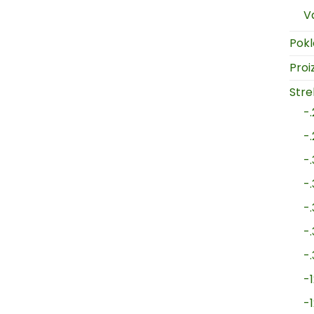
V
Pokl
Proi
Strel
-
-
-
-
-
-
-
-1
-