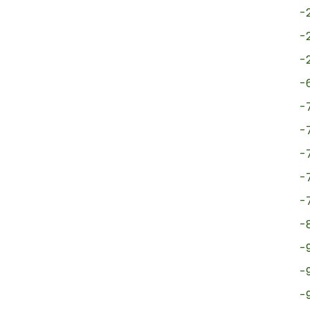
-
-
-
-
-
-
-
-
-
-
-
-
-