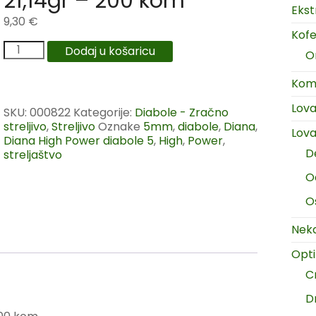
21,14gr – 200 kom
Ekst
9,30
€
Kofer
Dodaj u košaricu
O
Komp
Lov
SKU:
000822
Kategorije:
Diabole - Zračno
streljivo
,
Streljivo
Oznake
5mm
,
diabole
,
Diana
,
Lova
Diana High Power diabole 5
,
High
,
Power
,
D
streljaštvo
O
O
Neka
Opt
C
D