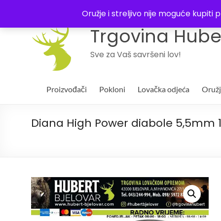
043 244994
Oružje i streljivo nije moguće kupit
Trgovina Huber
Sve za Vaš savršeni lov!
Proizvođači
Pokloni
Lovačka odjeća
Oruž
Diana High Power diabole 5,5mm 1,