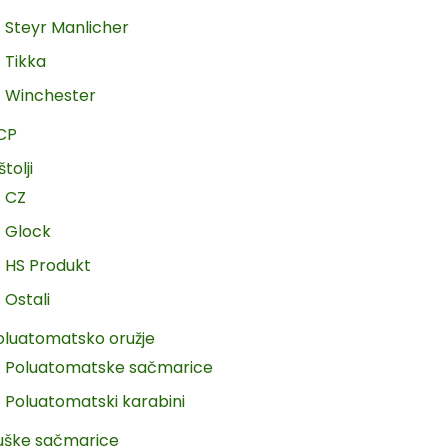
Steyr Manlicher
Tikka
Winchester
CP
štolji
CZ
Glock
HS Produkt
Ostali
oluatomatsko oružje
Poluatomatske sačmarice
Poluatomatski karabini
uške sačmarice