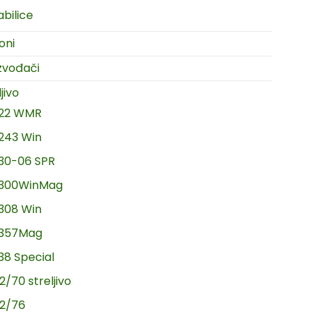
abilice
oni
zvođači
jivo
.22 WMR
.243 Win
.30-06 SPR
.300WinMag
.308 Win
.357Mag
.38 Special
2/70 streljivo
12/76