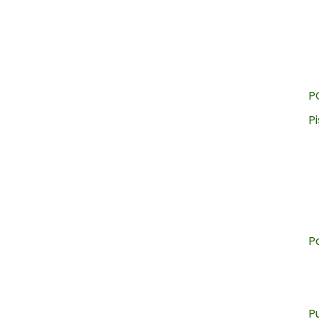
P
Pi
P
P