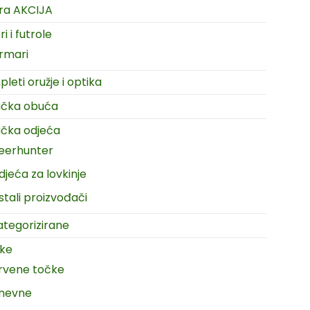
ra AKCIJA
i i futrole
rmari
leti oružje i optika
ačka obuća
čka odjeća
eerhunter
djeća za lovkinje
stali proizvođači
tegorizirane
ike
rvene točke
nevne