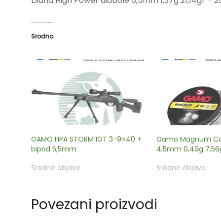
Diana High Power diabole 5,5mm 1,37g 21,14gr – 
Srodno
GAMO HPA STORM IGT 3-9×40 +
Gamo Magnum Cou
bipod 5,5mm
4,5mm 0,49g 7,56
Srodne objave
Srodne objave
Povezani proizvodi