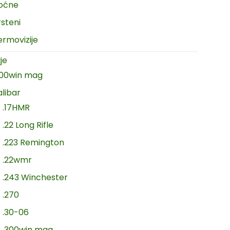
oćne
rsteni
ermovizije
je
300win mag
alibar
.17HMR
.22 Long Rifle
.223 Remington
.22wmr
.243 Winchester
.270
.30-06
.300win mag