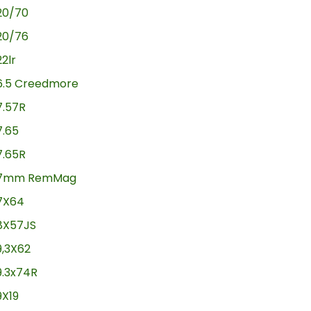
20/70
20/76
22lr
6.5 Creedmore
7.57R
7.65
7.65R
7mm RemMag
7X64
8X57JS
9,3X62
9.3x74R
9X19