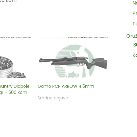
200 kom
N
P
T
Oruž
.
K
ntry Diabole
Gamo PCP ARROW 4,5mm
gr – 500 kom
Srodne objave