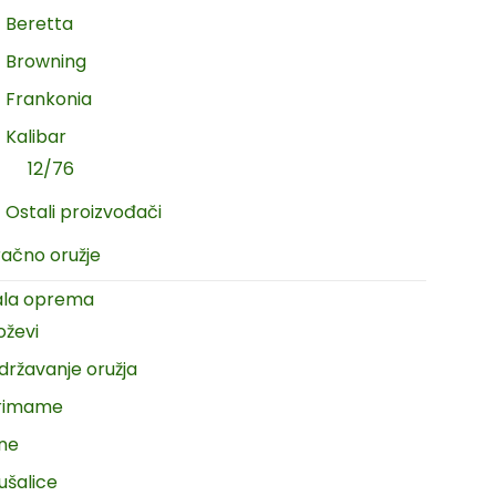
Beretta
Browning
Frankonia
Kalibar
12/76
Ostali proizvođači
račno oružje
ala oprema
oževi
državanje oružja
rimame
ine
ušalice