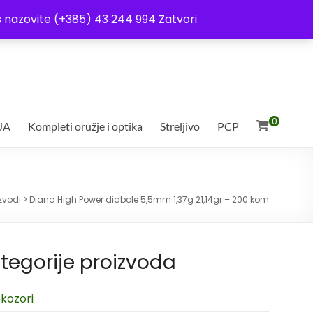
ja
Moj račun
Uvjeti poslovanja
Ostali uvjeti
Izjava o povjerljivosti
Vas nazovite (+385) 43 244 994
Zatvori
0
JA
Kompleti oružje i optika
Streljivo
PCP
zvodi
>
Diana High Power diabole 5,5mm 1,37g 21,14gr – 200 kom
tegorije proizvoda
kozori