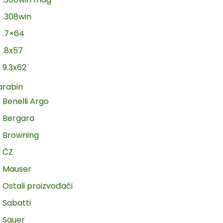
.308win
.7×64
.8x57
9.3x62
arabin
Benelli Argo
Bergara
Browning
ČZ
Mauser
Ostali proizvođači
Sabatti
Sauer