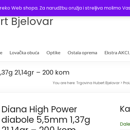
Trgovina
Kontakt
O nama
Plaćanje i dostava
Lista žel
i preko Web shopa. Za narudžbu oružja i streljiva molimo 
t Bjelovar
je
Lovačka obuća
Optike
Ostala oprema
Ekstra AKCI
37g 21,14gr – 200 kom
You are here:
Trgovina Hubert Bjelovar
>
Proi
Diana High Power
Ka
diabole 5,5mm 1,37g
Dale