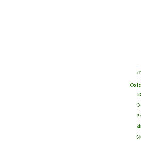
Z
Ost
N
O
P
Š
Sl