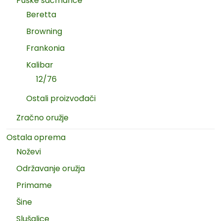
Puške sačmarice
Beretta
Browning
Frankonia
Kalibar
12/76
Ostali proizvođači
Zračno oružje
Ostala oprema
Noževi
Održavanje oružja
Primame
Šine
Slušalice