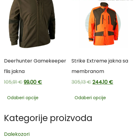
Deerhunter Gamekeeper
Strike Extreme jakna sa
flis jakna
membranom
105,91
€
99,00
€
305,13
€
244,10
€
Odaberi opcije
Odaberi opcije
Kategorije proizvoda
Dalekozori