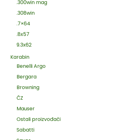
.300win mag
.308win
.7×64
.8x57
9.3x62
Karabin
Benelli Argo
Bergara
Browning
ČZ
Mauser
Ostali proizvođači
Sabatti