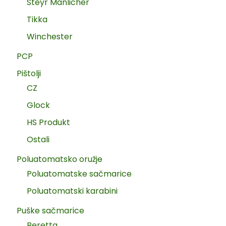
Steyr Manlicher
Tikka
Winchester
PCP
Pištolji
CZ
Glock
HS Produkt
Ostali
Poluatomatsko oružje
Poluatomatske sačmarice
Poluatomatski karabini
Puške sačmarice
Beretta