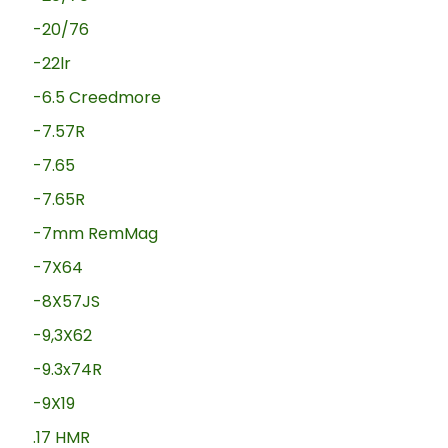
-20/76
-22lr
-6.5 Creedmore
-7.57R
-7.65
-7.65R
-7mm RemMag
-7X64
-8X57JS
-9,3X62
-9.3x74R
-9X19
.17 HMR