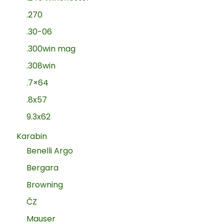
.270
.30-06
.300win mag
.308win
.7×64
.8x57
9.3x62
Karabin
Benelli Argo
Bergara
Browning
ČZ
Mauser