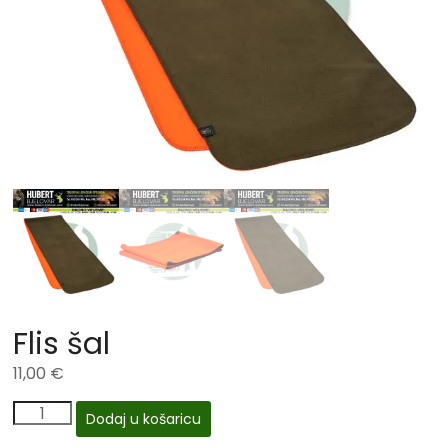
Flis šal
11,00
€
Dodaj u košaricu