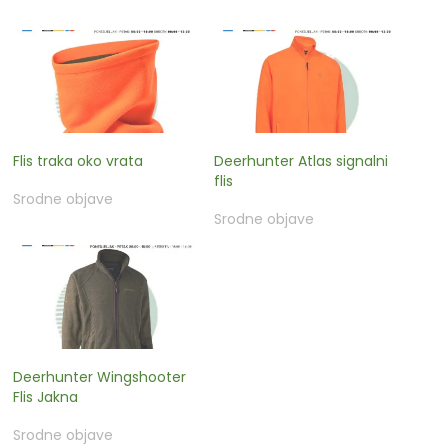
Flis traka oko vrata
Deerhunter Atlas signalni
flis
Srodne objave
Srodne objave
Deerhunter Wingshooter
Flis Jakna
Srodne objave