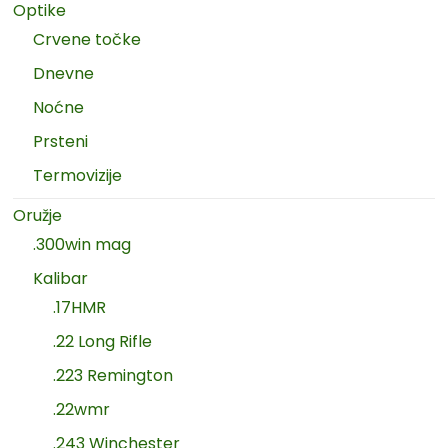
Optike
Crvene točke
Dnevne
Noćne
Prsteni
Termovizije
Oružje
.300win mag
Kalibar
.17HMR
.22 Long Rifle
.223 Remington
.22wmr
.243 Winchester