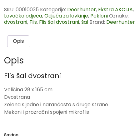
SKU:
00010035
Kategorije:
Deerhunter
,
Ekstra AKCIJA
,
Lovačka odjeća
,
Odjeća za lovkinje
,
Pokloni
Oznake:
dvostrani
,
Flis
,
Flis šal dvostrani
,
šal
Brand:
Deerhunter
Opis
Opis
Flis šal dvostrani
Veličina 28 x 165 cm
Dvostrana
Zelena s jedne i narančasta s druge strane
Mekani i prozračni spojeni mikroflis
Srodno