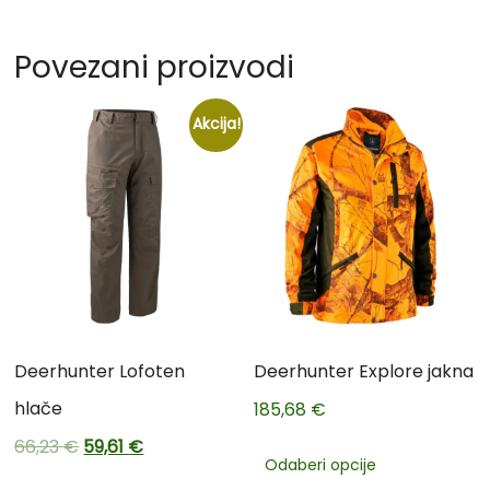
Povezani proizvodi
Akcija!
Deerhunter Lofoten
Deerhunter Explore jakna
hlače
185,68
€
66,23
€
59,61
€
Odaberi opcije