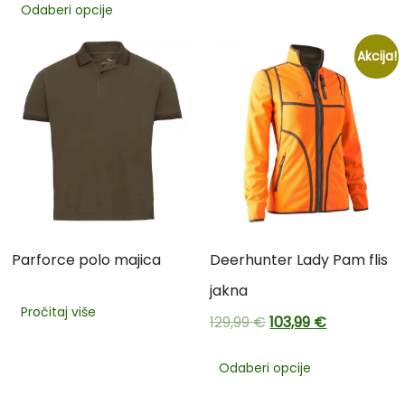
Odaberi opcije
Akcija!
Parforce polo majica
Deerhunter Lady Pam flis
jakna
Pročitaj više
129,99
€
103,99
€
Odaberi opcije