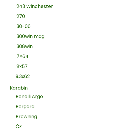
.243 Winchester
.270
.30-06
.300win mag
.308win
.7×64
.8x57
9.3x62
Karabin
Benelli Argo
Bergara
Browning
ČZ