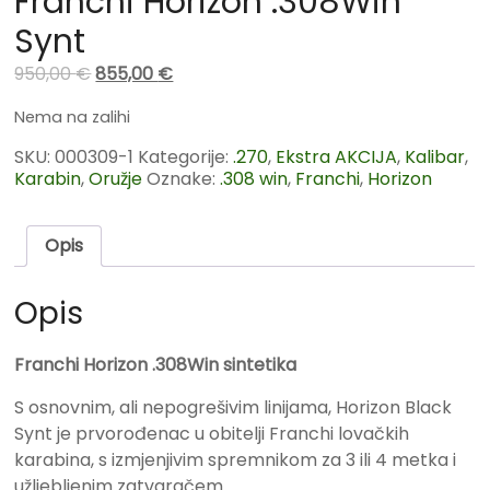
Franchi Horizon .308Win
Synt
950,00
€
855,00
€
Nema na zalihi
SKU:
000309-1
Kategorije:
.270
,
Ekstra AKCIJA
,
Kalibar
,
Karabin
,
Oružje
Oznake:
.308 win
,
Franchi
,
Horizon
Opis
Opis
Franchi Horizon .308Win sintetika
S osnovnim, ali nepogrešivim linijama, Horizon Black
Synt je prvorođenac u obitelji Franchi lovačkih
karabina, s izmjenjivim spremnikom za 3 ili 4 metka i
užljebljenim zatvaračem.