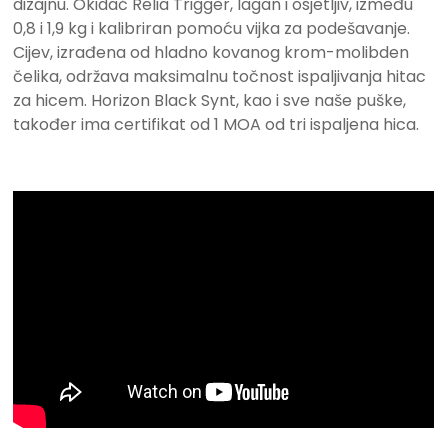
dizajnu. Okidač Relia Trigger, lagan i osjetljiv, između
0,8 i 1,9 kg i kalibriran pomoću vijka za podešavanje.
Cijev, izrađena od hladno kovanog krom-molibden
čelika, održava maksimalnu točnost ispaljivanja hitac
za hicem. Horizon Black Synt, kao i sve naše puške,
također ima certifikat od 1 MOA od tri ispaljena hica.