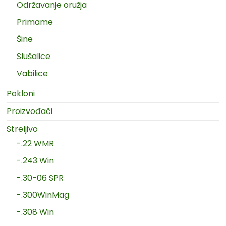
Održavanje oružja
Primame
Šine
Slušalice
Vabilice
Pokloni
Proizvođači
Streljivo
-.22 WMR
-.243 Win
-.30-06 SPR
-.300WinMag
-.308 Win