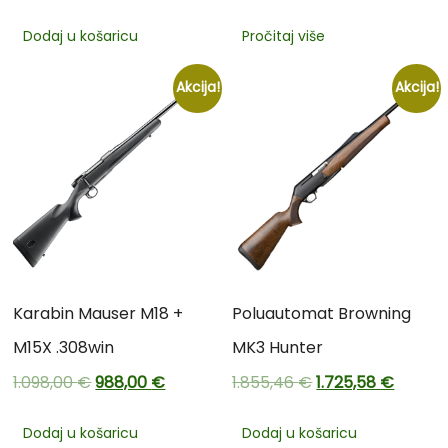
Dodaj u košaricu
Pročitaj više
Akcija!
Akcija!
Karabin Mauser M18 +
Poluautomat Browning
M15X .308win
MK3 Hunter
1.098,00
€
988,00
€
1.855,46
€
1.725,58
€
Dodaj u košaricu
Dodaj u košaricu