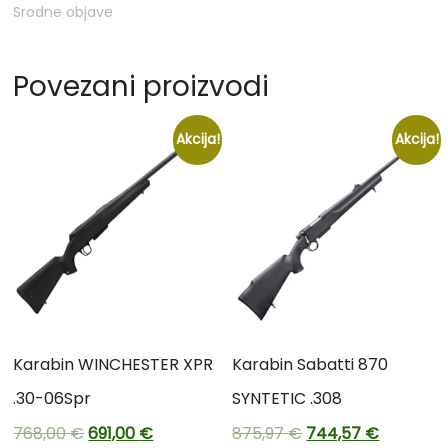
Srodne objave
Povezani proizvodi
Akcija!
Akcija!
Karabin WINCHESTER XPR
Karabin Sabatti 870
.30-06Spr
SYNTETIC .308
768,00
€
691,00
€
875,97
€
744,57
€