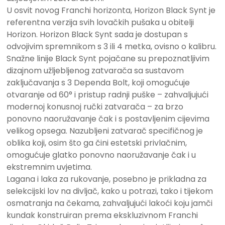
U osvit novog Franchi horizonta, Horizon Black Synt je
referentna verzija svih lovačkih pušaka u obitelji
Horizon. Horizon Black Synt sada je dostupan s
odvojivim spremnikom s 3 ili 4 metka, ovisno o kalibru.
Snažne linije Black Synt pojačane su prepoznatljivim
dizajnom užljebljenog zatvarača sa sustavom
zaključavanja s 3 Dependa Bolt, koji omogućuje
otvaranje od 60° i pristup radnji puške – zahvaljujući
modernoj konusnoj ručki zatvarača – za brzo
ponovno naoružavanje čak i s postavljenim cijevima
velikog opsega. Nazubljeni zatvarač specifičnog je
oblika koji, osim što ga čini estetski privlačnim,
omogućuje glatko ponovno naoružavanje čak i u
ekstremnim uvjetima.
Lagana i laka za rukovanje, posebno je prikladna za
selekcijski lov na divljač, kako u potrazi, tako i tijekom
osmatranja na čekama, zahvaljujući lakoći koju jamči
kundak konstruiran prema ekskluzivnom Franchi