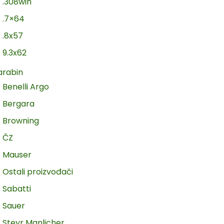
.308win
.7×64
.8x57
9.3x62
arabin
Benelli Argo
Bergara
Browning
ČZ
Mauser
Ostali proizvođači
Sabatti
Sauer
Steyr Manlicher