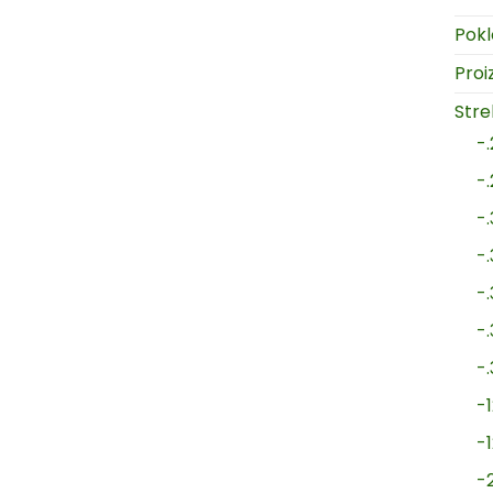
Pokl
Proi
Strel
-
-
-
-
-
-
-
-1
-
-