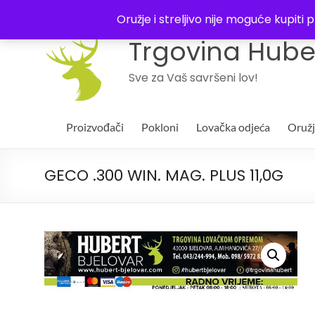
043 244994
Oružje i streljivo nije moguće kupit
Trgovina Huber
Sve za Vaš savršeni lov!
Proizvođači
Pokloni
Lovačka odjeća
Oruž
GECO .300 WIN. MAG. PLUS 11,0G