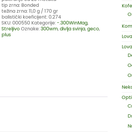
tip zrna: Bonded
Kofer
težina zrna: 11,0 g / 170 gr
O
balistički koeficijent: 0.274
SKU:
000550
Kategorije:
-.300WinMag
,
Komp
Streljivo
Oznake:
300wm
,
divlja svinja
,
geco
,
plus
Lov
Lova
D
O
O
Neka
Opt
C
D
N