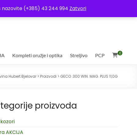
ja
Moj račun
Uvjeti poslovanja
Ostali uvjeti
Izjava o povjerljivosti
Vas nazovite (+385) 43 244 994
Zatvori
0
JA
Kompleti oružje i optika
Streljivo
PCP
vina Hubert Bjelovar
>
Proizvodi
>
GECO .300 WIN. MAG. PLUS 11,0G
tegorije proizvoda
kozori
ra AKCIJA