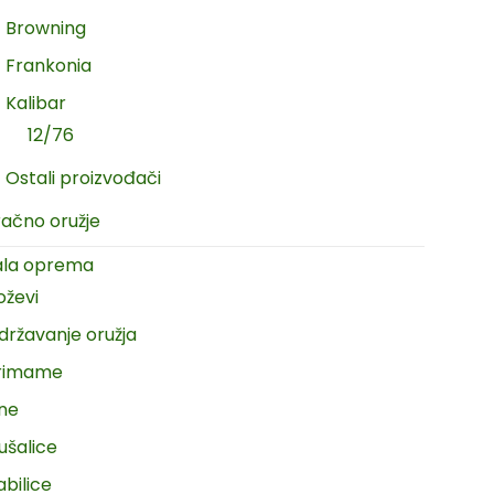
Browning
Frankonia
Kalibar
12/76
Ostali proizvođači
račno oružje
ala oprema
oževi
državanje oružja
rimame
ine
ušalice
abilice