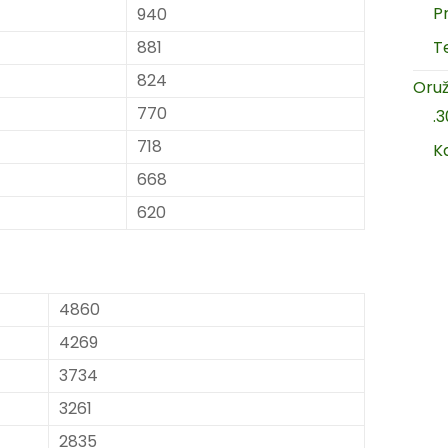
P
940
881
T
824
Oruž
770
.
718
K
668
620
4860
4269
3734
3261
2835