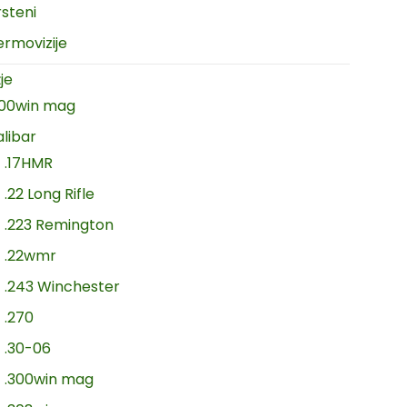
rsteni
ermovizije
je
300win mag
alibar
.17HMR
.22 Long Rifle
.223 Remington
.22wmr
.243 Winchester
.270
.30-06
.300win mag