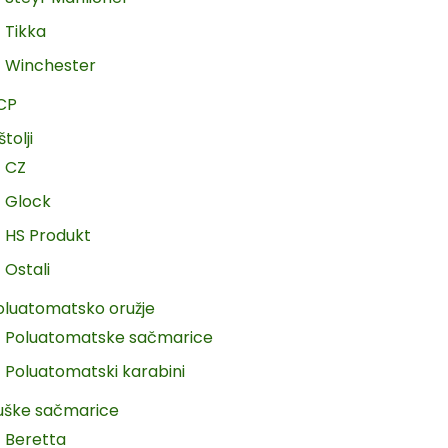
Tikka
Winchester
CP
štolji
CZ
Glock
HS Produkt
Ostali
oluatomatsko oružje
Poluatomatske sačmarice
Poluatomatski karabini
uške sačmarice
Beretta