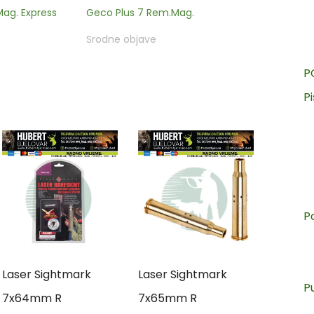
g. Express
Geco Plus 7 Rem.Mag.
Srodne objave
P
Pi
P
Laser Sightmark
Laser Sightmark
P
7x64mm R
7x65mm R