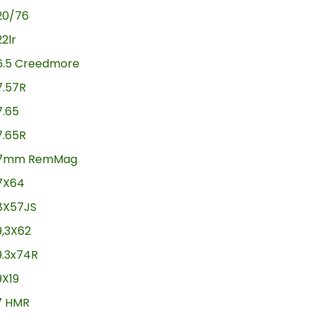
20/76
22lr
6.5 Creedmore
7.57R
7.65
7.65R
7mm RemMag
7X64
8X57JS
9,3X62
9.3x74R
9X19
17 HMR