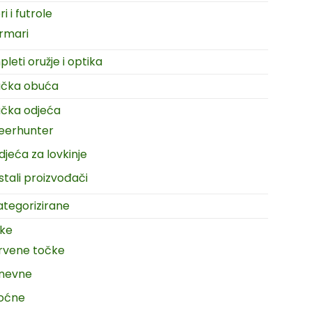
i i futrole
rmari
leti oružje i optika
ačka obuća
čka odjeća
eerhunter
djeća za lovkinje
stali proizvođači
tegorizirane
ike
rvene točke
nevne
oćne