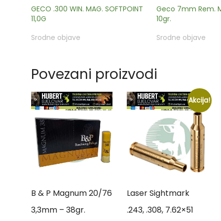
GECO .300 WIN. MAG. SOFTPOINT
Geco 7mm Rem. Ma
11,0G
10gr.
Srodne objave
Srodne objave
Povezani proizvodi
Akcija!
B & P Magnum 20/76
Laser Sightmark
3,3mm – 38gr.
.243, .308, 7.62×51