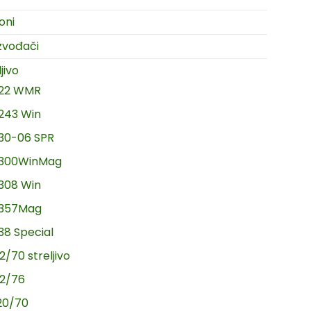
oni
zvođači
jivo
.22 WMR
.243 Win
.30-06 SPR
.300WinMag
.308 Win
.357Mag
.38 Special
2/70 streljivo
12/76
20/70