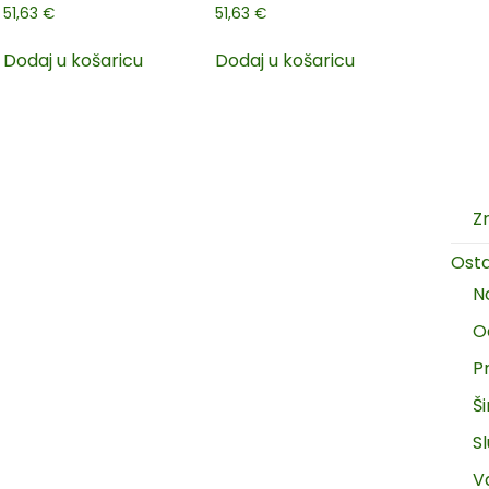
51,63
€
51,63
€
Dodaj u košaricu
Dodaj u košaricu
Z
Ost
N
O
P
Š
Sl
V