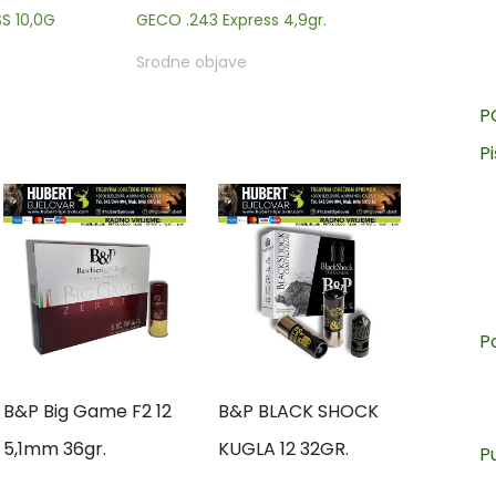
S 10,0G
GECO .243 Express 4,9gr.
Srodne objave
P
Pi
P
B&P Big Game F2 12
B&P BLACK SHOCK
5,1mm 36gr.
KUGLA 12 32GR.
P