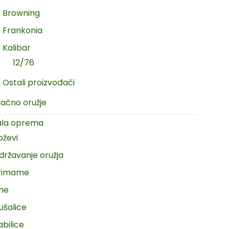
Browning
Frankonia
Kalibar
12/76
Ostali proizvođači
račno oružje
ala oprema
oževi
državanje oružja
rimame
ine
ušalice
abilice