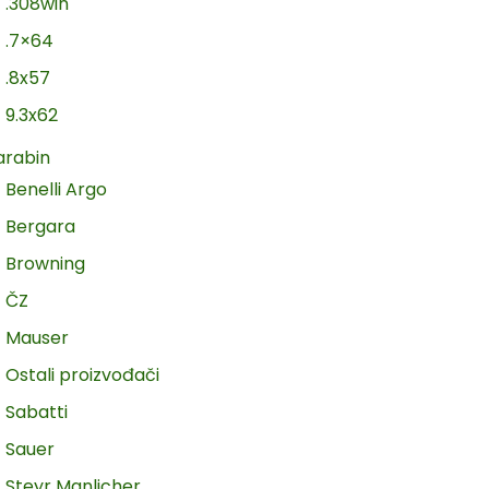
.308win
.7×64
.8x57
9.3x62
arabin
Benelli Argo
Bergara
Browning
ČZ
Mauser
Ostali proizvođači
Sabatti
Sauer
Steyr Manlicher