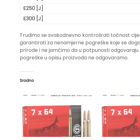
E250 [J]
E300 [J]
Trudimo se svakodnevno kontrolirati točnost cije
garantirati za nenamjerne pogreške koje se događa
prirode i ne jamčimo da u potpunosti odgovara
pogreške u opisu proizvoda ne odgovaramo.
Srodno