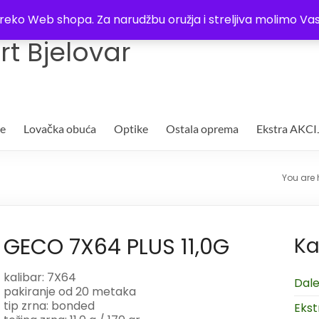
Trgovina
Kontakt
O nama
Plaćanje i dostava
Lista žel
i preko Web shopa. Za narudžbu oružja i streljiva molimo 
t Bjelovar
je
Lovačka obuća
Optike
Ostala oprema
Ekstra AKCI
You are 
GECO 7X64 PLUS 11,0G
Ka
kalibar: 7X64
Dale
pakiranje od 20 metaka
tip zrna: bonded
Ekst