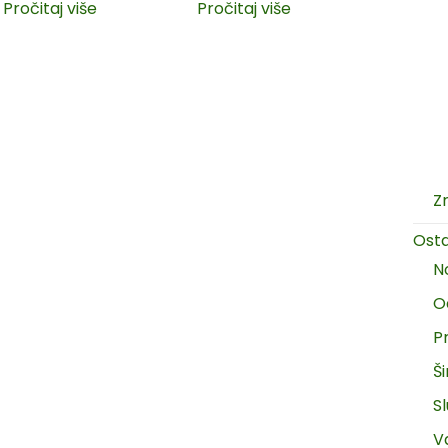
Pročitaj više
Pročitaj više
Z
Ost
N
O
P
Š
Sl
V