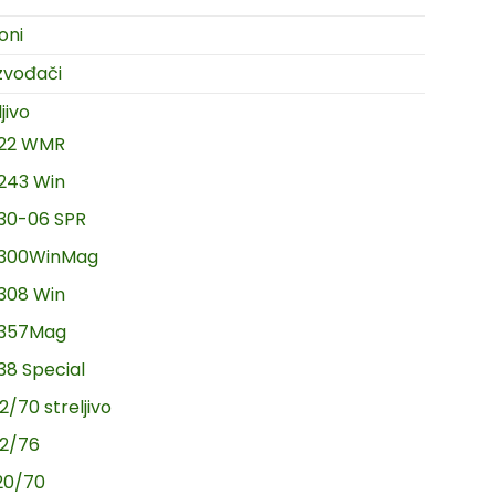
oni
zvođači
jivo
.22 WMR
.243 Win
.30-06 SPR
.300WinMag
.308 Win
.357Mag
.38 Special
2/70 streljivo
12/76
20/70