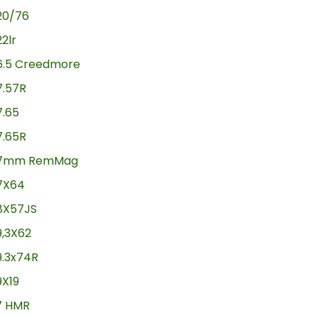
20/76
22lr
6.5 Creedmore
7.57R
7.65
7.65R
7mm RemMag
7X64
8X57JS
9,3X62
9.3x74R
9X19
17 HMR