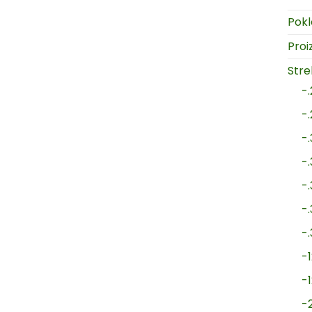
Pokl
Proi
Strel
-
-
-
-
-
-
-
-1
-
-