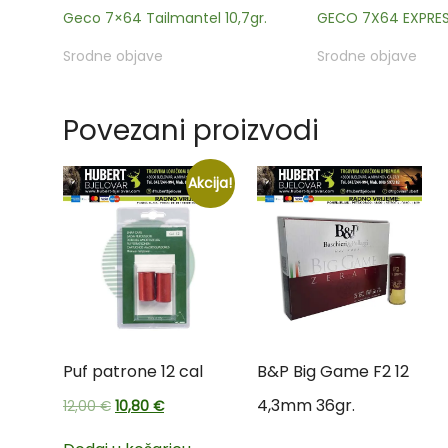
Geco 7×64 Tailmantel 10,7gr.
GECO 7X64 EXPRES
Srodne objave
Srodne objave
Povezani proizvodi
Akcija!
Puf patrone 12 cal
B&P Big Game F2 12
4,3mm 36gr.
12,00
€
10,80
€