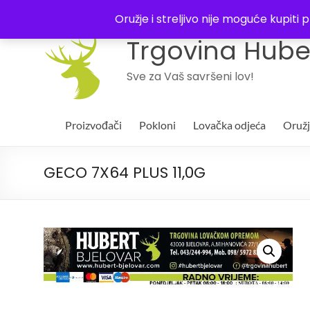
043 244994
Oružje i streljivo nije moguće kupit
Trgovina Huber
Sve za Vaš savršeni lov!
Proizvođači
Pokloni
Lovačka odjeća
Oruž
GECO 7X64 PLUS 11,0G