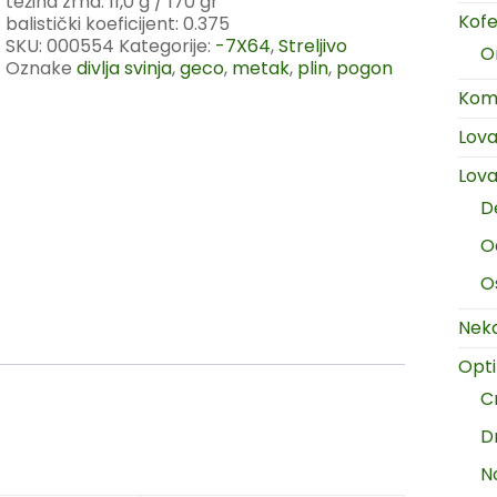
težina zrna: 11,0 g / 170 gr
Kofer
balistički koeficijent: 0.375
SKU:
000554
Kategorije:
-7X64
,
Streljivo
O
Oznake
divlja svinja
,
geco
,
metak
,
plin
,
pogon
Komp
Lov
Lova
D
O
O
Neka
Opt
C
D
N