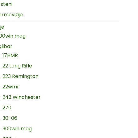
rsteni
ermovizije
je
300win mag
alibar
.17HMR
.22 Long Rifle
.223 Remington
.22wmr
.243 Winchester
.270
.30-06
.300win mag