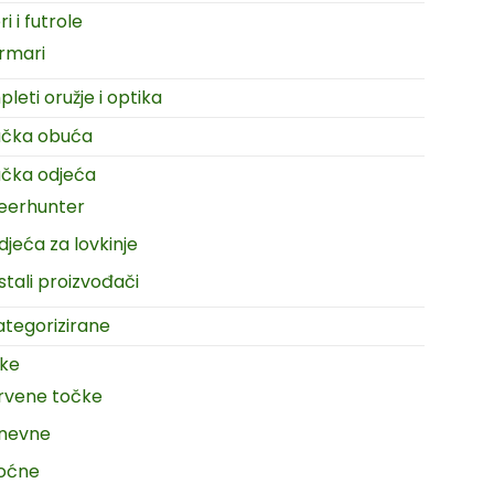
i i futrole
rmari
leti oružje i optika
ačka obuća
čka odjeća
eerhunter
djeća za lovkinje
stali proizvođači
tegorizirane
ike
rvene točke
nevne
oćne