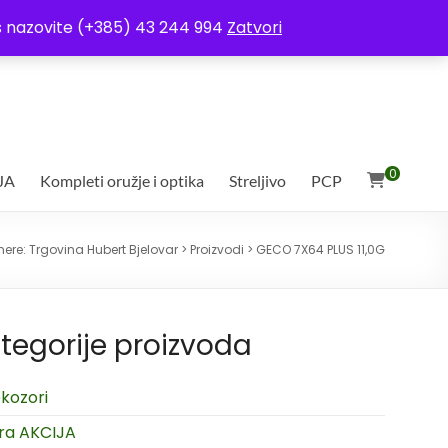
ja
Moj račun
Uvjeti poslovanja
Ostali uvjeti
Izjava o povjerljivosti
Vas nazovite (+385) 43 244 994
Zatvori
0
JA
Kompleti oružje i optika
Streljivo
PCP
here:
Trgovina Hubert Bjelovar
>
Proizvodi
>
GECO 7X64 PLUS 11,0G
tegorije proizvoda
kozori
ra AKCIJA