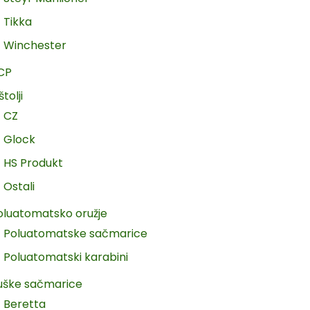
Tikka
Winchester
CP
štolji
CZ
Glock
HS Produkt
Ostali
oluatomatsko oružje
Poluatomatske sačmarice
Poluatomatski karabini
uške sačmarice
Beretta