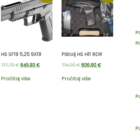
P
Pi
HS SF19 5,25 9X19
Pištolj HS H11 RDR
717,70
€
645,93
€
714,00
€
606,90
€
Pročitaj više
Pročitaj više
P
P