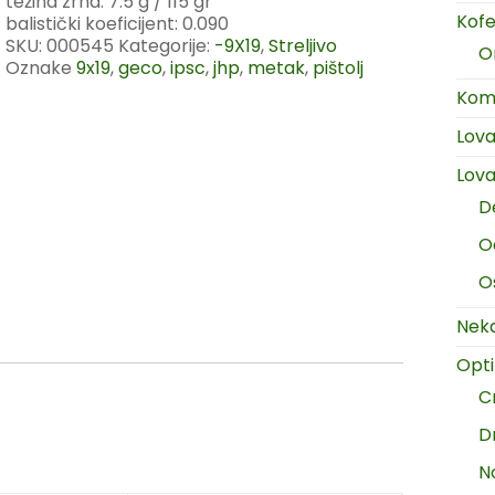
težina zrna: 7.5 g / 115 gr
Kofer
balistički koeficijent: 0.090
SKU:
000545
Kategorije:
-9X19
,
Streljivo
O
Oznake
9x19
,
geco
,
ipsc
,
jhp
,
metak
,
pištolj
Komp
Lov
Lova
D
O
O
Neka
Opt
C
D
N