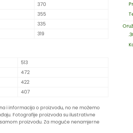
P
370
355
T
335
Oruž
319
.
K
513
472
422
407
na i informacija o proizvodu, no ne možemo
ju. Fotografije proizvoda su ilustrativne
ju samom proizvodu. Za moguće nenamjerne