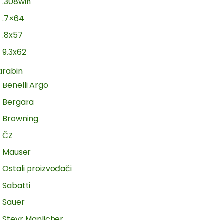
.308win
.7×64
.8x57
9.3x62
arabin
Benelli Argo
Bergara
Browning
ČZ
Mauser
Ostali proizvođači
Sabatti
Sauer
Steyr Manlicher