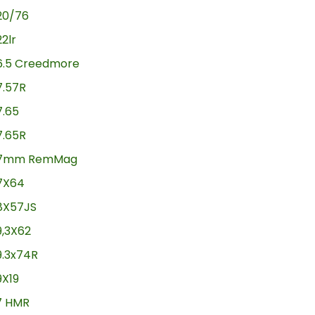
20/76
22lr
6.5 Creedmore
7.57R
7.65
7.65R
7mm RemMag
7X64
8X57JS
9,3X62
9.3x74R
9X19
17 HMR