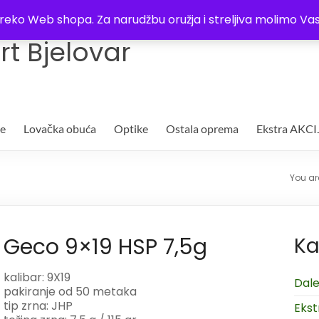
Trgovina
Kontakt
O nama
Plaćanje i dostava
Lista žel
i preko Web shopa. Za narudžbu oružja i streljiva molimo 
t Bjelovar
je
Lovačka obuća
Optike
Ostala oprema
Ekstra AKCI
You ar
Geco 9×19 HSP 7,5g
Ka
kalibar: 9X19
Dale
pakiranje od 50 metaka
tip zrna: JHP
Ekst