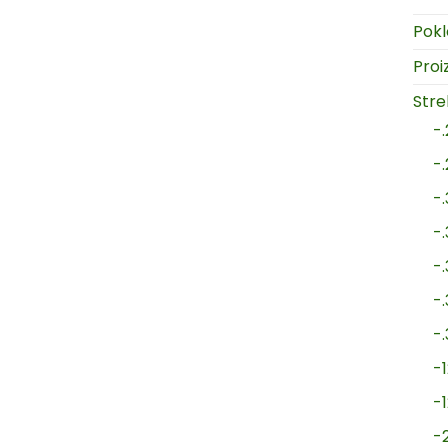
Pokl
Proi
Strel
-
-
-
-
-
-
-
-1
-
-