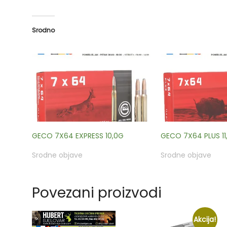
Srodno
GECO 7X64 EXPRESS 10,0G
GECO 7X64 PLUS 11
Srodne objave
Srodne objave
Povezani proizvodi
Akcija!