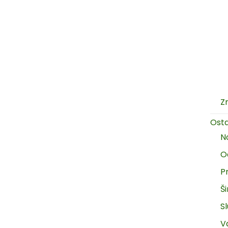
Z
Ost
N
O
P
Š
Sl
V