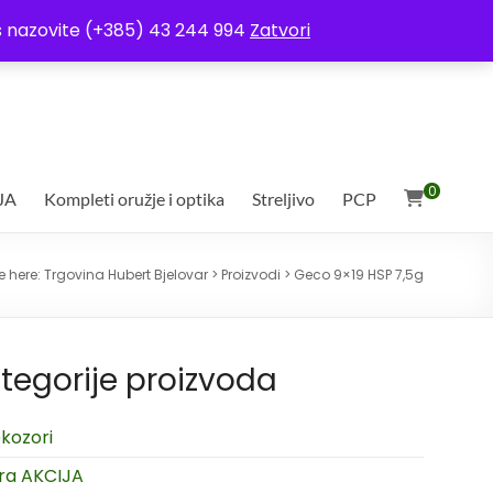
ja
Moj račun
Uvjeti poslovanja
Ostali uvjeti
Izjava o povjerljivosti
Vas nazovite (+385) 43 244 994
Zatvori
0
JA
Kompleti oružje i optika
Streljivo
PCP
e here:
Trgovina Hubert Bjelovar
>
Proizvodi
>
Geco 9×19 HSP 7,5g
tegorije proizvoda
kozori
ra AKCIJA