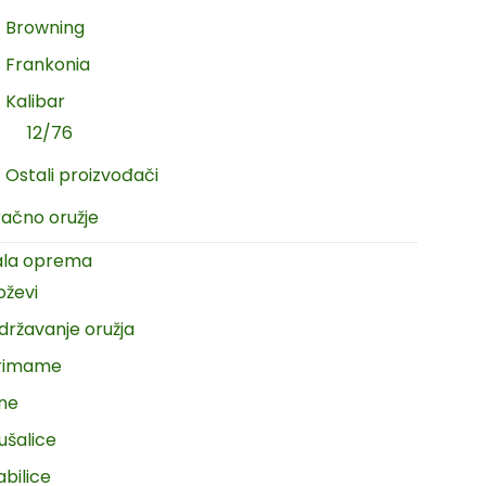
Browning
Frankonia
Kalibar
12/76
Ostali proizvođači
račno oružje
ala oprema
oževi
državanje oružja
rimame
ine
ušalice
abilice