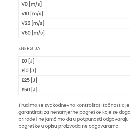
V0 [m/s]
V10 [m/s]
V25 [m/s]
V50 [m/s]
ENERGIJA
E0 [J]
E10 [J]
E25 [J]
E50 [J]
Trudimo se svakodnevno kontrolirati točnost cije
garantirati za nenamjerne pogreške koje se događa
prirode i ne jamčimo da u potpunosti odgovara
pogreške u opisu proizvoda ne odgovaramo.