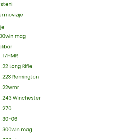
rsteni
ermovizije
je
300win mag
alibar
.17HMR
.22 Long Rifle
.223 Remington
.22wmr
.243 Winchester
.270
.30-06
.300win mag