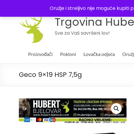
043 244994
Oružje i streljivo nije moguće kupit
Trgovina Huber
Sve za Vaš savršeni lov!
Proizvođači
Pokloni
Lovačka odjeća
Oruž
Geco 9×19 HSP 7,5g