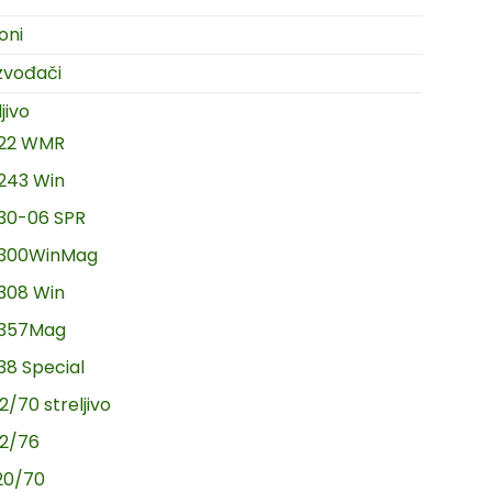
oni
zvođači
jivo
.22 WMR
.243 Win
.30-06 SPR
.300WinMag
.308 Win
.357Mag
.38 Special
2/70 streljivo
12/76
20/70