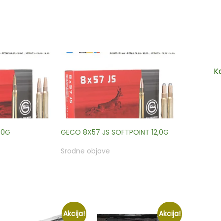
K
,0G
GECO 8X57 JS SOFTPOINT 12,0G
Srodne objave
Akcija!
Akcija!