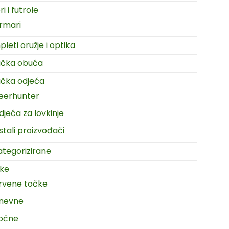
i i futrole
rmari
leti oružje i optika
ačka obuća
čka odjeća
eerhunter
djeća za lovkinje
stali proizvođači
tegorizirane
ike
rvene točke
nevne
oćne