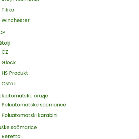
Tikka
Winchester
CP
štolji
CZ
Glock
HS Produkt
Ostali
oluatomatsko oružje
Poluatomatske sačmarice
Poluatomatski karabini
uške sačmarice
Beretta