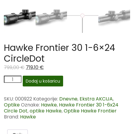
Hawke Frontier 30 1-6×24
CircleDot
799,00
€
719,10
€
Dodaj u košaricu
SKU:
000922
Kategorije:
Dnevne
,
Ekstra AKCIJA
,
Optike
Oznake:
Hawke
,
Hawke Frontier 30 1-6x24
Circle Dot
,
optike Hawke
,
Optike Hawke Frontier
Brand:
Hawke