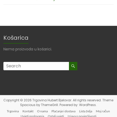
Košarica
Nema proizvoda u košarici.
Copyright © 2026
Trgovina Hubert Bjelovar
. All rights reserved. Theme
Spacious
by ThemeGrill. Powered by:
WordPress
.
Trgovina
Kontakt
O nama
Plaćanje i dostava
Lista želja
Moj račun
Uvjeti poslovanja
Ostali uvjeti
Izjava o povjerljivosti