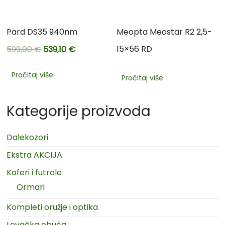
Pard DS35 940nm
Meopta Meostar R2 2,5-
15×56 RD
599,00
€
539,10
€
Pročitaj više
Pročitaj više
Kategorije proizvoda
Dalekozori
Ekstra AKCIJA
Koferi i futrole
Ormari
Kompleti oružje i optika
Lovačka obuća