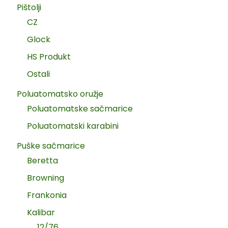
Pištolji
CZ
Glock
HS Produkt
Ostali
Poluatomatsko oružje
Poluatomatske sačmarice
Poluatomatski karabini
Puške sačmarice
Beretta
Browning
Frankonia
Kalibar
12/76