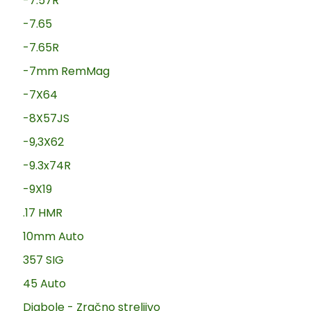
-7.57R
-7.65
-7.65R
-7mm RemMag
-7X64
-8X57JS
-9,3X62
-9.3x74R
-9X19
.17 HMR
10mm Auto
357 SIG
45 Auto
Diabole - Zračno streljivo