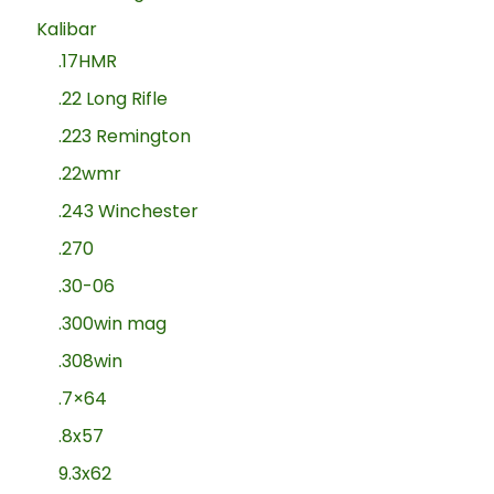
Kalibar
.17HMR
.22 Long Rifle
.223 Remington
.22wmr
.243 Winchester
.270
.30-06
.300win mag
.308win
.7×64
.8x57
9.3x62