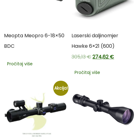
Meopta Meopro 6-18×50
Laserski daljinomjer
BDC
Hawke 6×21 (600)
305,13
€
274,62
€
Pročitaj više
Pročitaj više
Akcija!