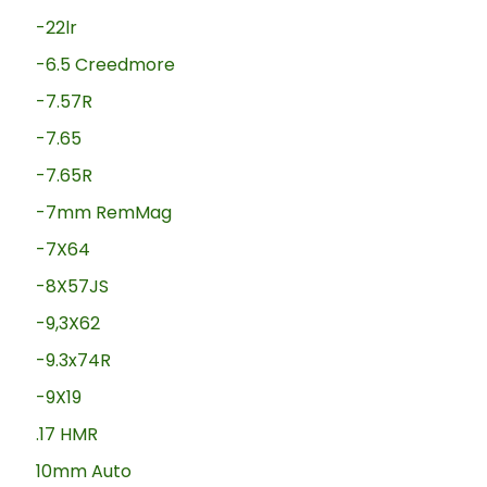
-22lr
-6.5 Creedmore
-7.57R
-7.65
-7.65R
-7mm RemMag
-7X64
-8X57JS
-9,3X62
-9.3x74R
-9X19
.17 HMR
10mm Auto