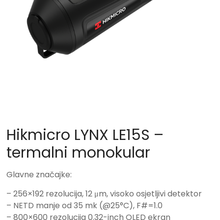
Hikmicro LYNX LE15S –
termalni monokular
Glavne značajke:
– 256×192 rezolucija, 12 μm, visoko osjetljivi detektor
– NETD manje od 35 mk (@25°C), F#=1.0
– 800×600 rezolucija 0.32-inch OLED ekran