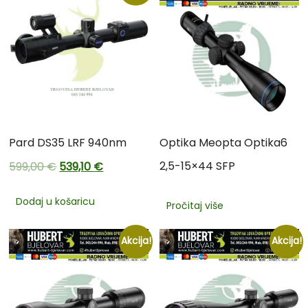
Pard DS35 LRF 940nm
Optika Meopta Optika6
2,5-15×44 SFP
599,00
€
539,10
€
Dodaj u košaricu
Pročitaj više
Akcija!
Akcija!