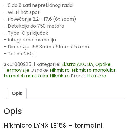
– 6 do 8 sati neprekidnog rada
– Wi-Fi hot spot
– Povećanje 2,2 – 17,6 (8x zoom)
– Detekcija do 750 metara
– Type-C priključak
– Integrirana memorija
– Dimenzije: 158,3mm x 61mm x 57mm
– Težina: 280g
SKU:
000925-1
Kategorije:
Ekstra AKCIJA
,
Optike
,
Termovizije
Oznake:
Hikmicro
,
Hikmicro monolular
,
termalni monokular Hikmicro
Brand:
Hikmicro
Opis
Opis
Hikmicro LYNX LE15S – termalni