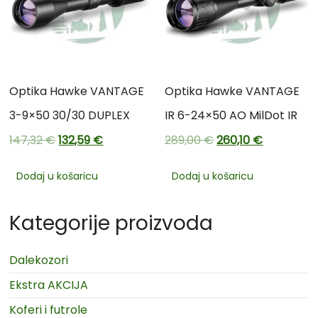
Optika Hawke VANTAGE
Optika Hawke VANTAGE
3-9×50 30/30 DUPLEX
IR 6-24×50 AO MilDot IR
147,32
€
132,59
€
289,00
€
260,10
€
Dodaj u košaricu
Dodaj u košaricu
Kategorije proizvoda
Dalekozori
Ekstra AKCIJA
Koferi i futrole