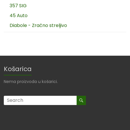
357 SIG
45 Auto
Diabole - Zračno streljivo
Košarica
Nema proizvoda u košarici.