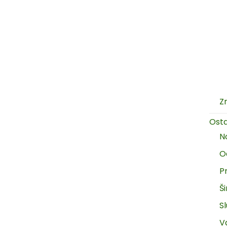
Z
Ost
N
O
P
Š
Sl
V