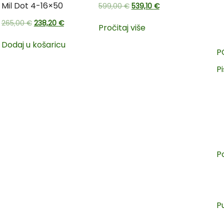
Mil Dot 4-16×50
599,00
€
539,10
€
265,00
€
238,20
€
Pročitaj više
Dodaj u košaricu
P
Pi
P
P