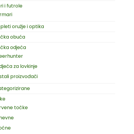
i i futrole
rmari
leti oružje i optika
ačka obuća
čka odjeća
eerhunter
djeća za lovkinje
stali proizvođači
tegorizirane
ike
rvene točke
nevne
oćne