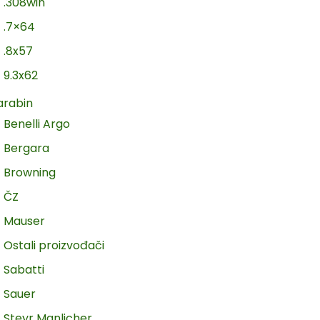
.308win
.7×64
.8x57
9.3x62
arabin
Benelli Argo
Bergara
Browning
ČZ
Mauser
Ostali proizvođači
Sabatti
Sauer
Steyr Manlicher