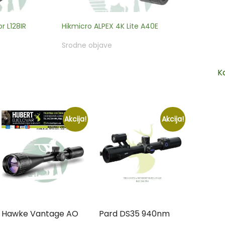
r L128IR
Hikmicro ALPEX 4K Lite A40E
Srodne objave
K
Akcija!
Akcija!
Hawke Vantage AO
Pard DS35 940nm