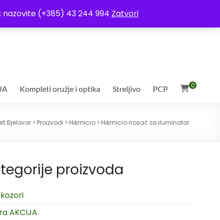
ja
Moj račun
Uvjeti poslovanja
Ostali uvjeti
Izjava o povjerljivosti
Vas nazovite (+385) 43 244 994
Zatvori
0
JA
Kompleti oružje i optika
Streljivo
PCP
rt Bjelovar
>
Proizvodi
>
Hikmicro
>
Hikmicro nosač za iluminator
tegorije proizvoda
kozori
ra AKCIJA