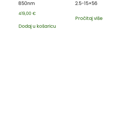
850nm
2.5-15×56
419,00
€
Pročitaj više
Dodaj u košaricu