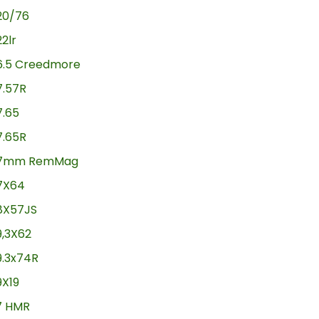
20/76
22lr
6.5 Creedmore
7.57R
7.65
7.65R
7mm RemMag
7X64
8X57JS
9,3X62
9.3x74R
9X19
17 HMR