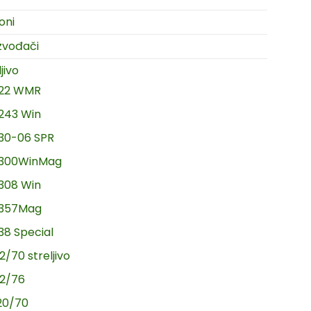
oni
zvođači
jivo
.22 WMR
.243 Win
.30-06 SPR
.300WinMag
.308 Win
.357Mag
.38 Special
2/70 streljivo
12/76
20/70