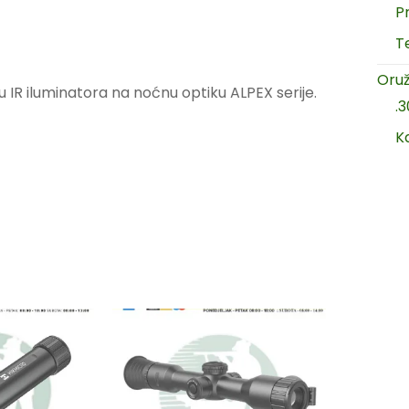
P
T
Oruž
 IR iluminatora na noćnu optiku ALPEX serije.
.
K