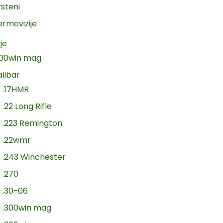
rsteni
ermovizije
je
300win mag
alibar
.17HMR
.22 Long Rifle
.223 Remington
.22wmr
.243 Winchester
.270
.30-06
.300win mag