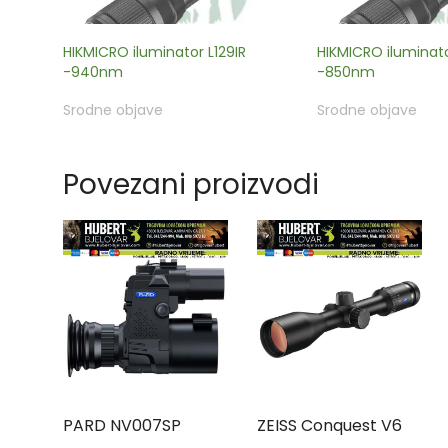
HIKMICRO iluminator L129IR
HIKMICRO iluminato
-940nm
-850nm
Srodne objave
Srodne objave
Povezani proizvodi
PARD NV007SP
ZEISS Conquest V6