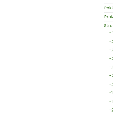
Pokl
Proi
Strel
-
-
-
-
-
-
-
-1
-
-