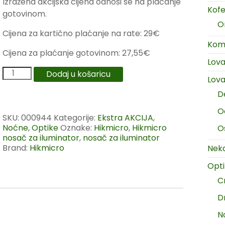
Izražena akcijska cijena odnosi se na plaćanje
Kofer
gotovinom.
O
Cijena za kartično plaćanje na rate: 29€
Komp
Cijena za plaćanje gotovinom: 27,55€
Lov
Dodaj u košaricu
Lova
D
O
SKU:
000944
Kategorije:
Ekstra AKCIJA
,
Noćne
,
Optike
Oznake:
Hikmicro
,
Hikmicro
O
nosač za iluminator
,
nosač za iluminator
Brand:
Hikmicro
Neka
Opt
C
D
N