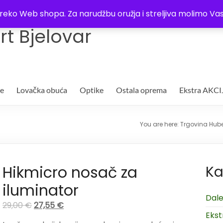
Trgovina
Kontakt
O nama
Plaćanje i dostava
Lista žel
i preko Web shopa. Za narudžbu oružja i streljiva molimo 
t Bjelovar
je
Lovačka obuća
Optike
Ostala oprema
Ekstra AKCI
You are here:
Trgovina Hube
Hikmicro nosač za
Ka
iluminator
Dale
29,00
€
27,55
€
Ekst