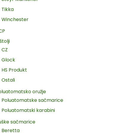
Tikka
Winchester
CP
štolji
CZ
Glock
HS Produkt
Ostali
oluatomatsko oružje
Poluatomatske sačmarice
Poluatomatski karabini
uške sačmarice
Beretta