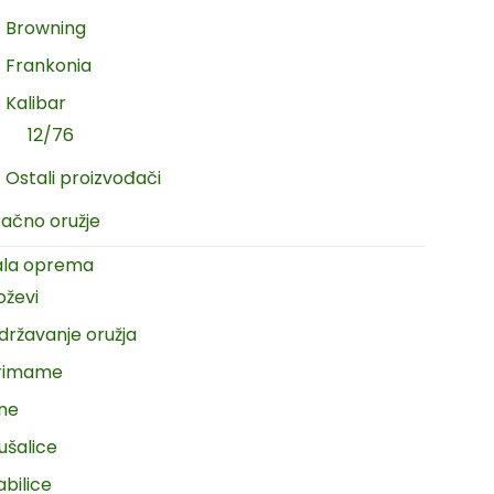
Browning
Frankonia
Kalibar
12/76
Ostali proizvođači
račno oružje
ala oprema
oževi
državanje oružja
rimame
ine
ušalice
abilice