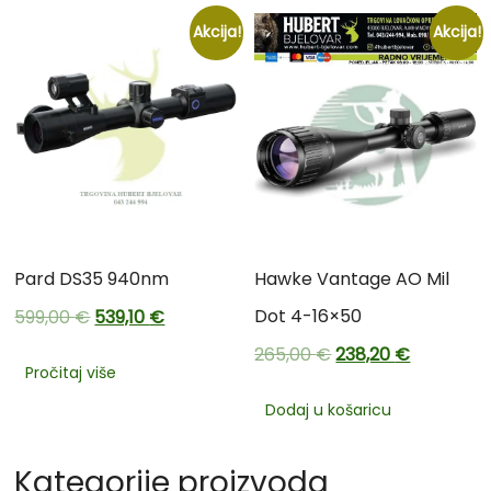
Akcija!
Akcija!
Pard DS35 940nm
Hawke Vantage AO Mil
Dot 4-16×50
599,00
€
539,10
€
265,00
€
238,20
€
Pročitaj više
Dodaj u košaricu
Kategorije proizvoda