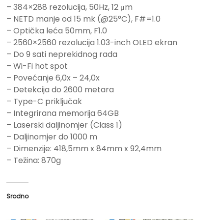
– 384×288 rezolucija, 50Hz, 12 μm
– NETD manje od 15 mk (@25°C), F#=1.0
– Optička leća 50mm, F1.0
– 2560×2560 rezolucija 1.03-inch OLED ekran
– Do 9 sati neprekidnog rada
– Wi-Fi hot spot
– Povećanje 6,0x – 24,0x
– Detekcija do 2600 metara
– Type-C priključak
– Integrirana memorija 64GB
– Laserski daljinomjer (Class 1)
– Daljinomjer do 1000 m
– Dimenzije: 418,5mm x 84mm x 92,4mm
– Težina: 870g
Srodno