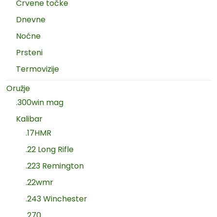
Crvene točke
Dnevne
Noćne
Prsteni
Termovizije
Oružje
.300win mag
Kalibar
.17HMR
.22 Long Rifle
.223 Remington
.22wmr
.243 Winchester
.270