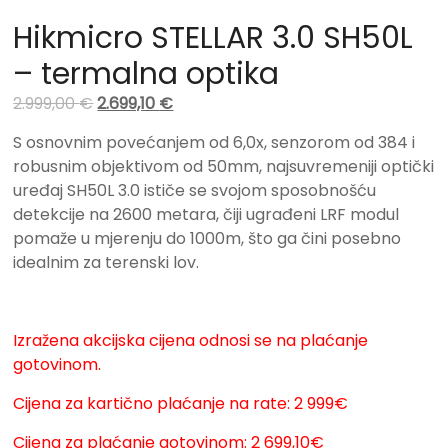
Hikmicro STELLAR 3.0 SH50L
– termalna optika
2.999,00
€
2.699,10
€
S osnovnim povećanjem od 6,0x, senzorom od 384 i
robusnim objektivom od 50mm, najsuvremeniji optički
uređaj SH50L 3.0 ističe se svojom sposobnošću
detekcije na 2600 metara, čiji ugrađeni LRF modul
pomaže u mjerenju do 1000m, što ga čini posebno
idealnim za terenski lov.
Izražena akcijska cijena odnosi se na plaćanje
gotovinom.
Cijena za kartično plaćanje na rate: 2 999€
Cijena za plaćanje gotovinom: 2 699,10€