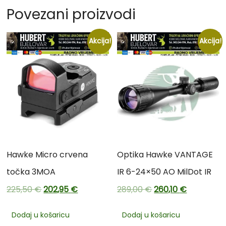
Povezani proizvodi
Akcija!
Akcija!
Hawke Micro crvena
Optika Hawke VANTAGE
točka 3MOA
IR 6-24×50 AO MilDot IR
225,50
€
202,95
€
289,00
€
260,10
€
Dodaj u košaricu
Dodaj u košaricu