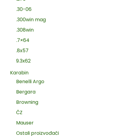
.30-06
.300win mag
.308win
.7×64
.8x57
9.3x62
Karabin
Benelli Argo
Bergara
Browning
ČZ
Mauser
Ostali proizvođači