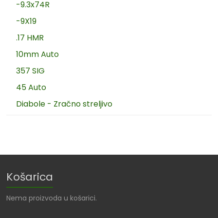
-9.3x74R
-9X19
.17 HMR
10mm Auto
357 SIG
45 Auto
Diabole - Zračno streljivo
Košarica
Nema proizvoda u košarici.